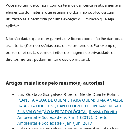
Você não tem de cumprir com os termos da licença relativamente a
elementos do material que estejam no domínio público ou cuja
utilização seja permitida por uma exceção ou limitação que seja
aplicável.
Não são dadas quaisquer garantias. A licença pode não lhe dar todas
as autorizações necessárias para o uso pretendido. Por exemplo,
outros direitos, tais como direitos de imagem, de privacidade ou
direitos morais , podem limitar o uso do material.
Artigos mais lidos pelo mesmo(s) autor(es)
Luiz Gustavo Gonçalves Ribeiro, Neide Duarte Rolim,
PLANETA ÁGUA DE QUEM E PARA QUEM: UMA ANÁLISE
DA ÁGUA DOCE ENQUANTO DIREITO FUNDAMENTAL E
SUA VALORAÇÃO MERCADOLÓGICA
,
Revista Direito
Ambiental e Sociedade: v. 7 n. 1 (2017): Direito
Ambiental e Sociedade - Jan./Jun. 2017
Luiz Gustavo Gonçalves Ribeiro, Alexandre Luiz Alves