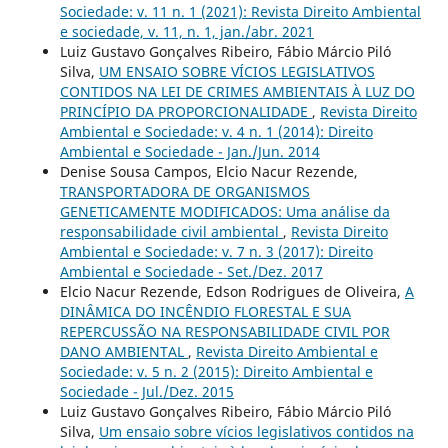
Sociedade: v. 11 n. 1 (2021): Revista Direito Ambiental
e sociedade, v. 11, n. 1, jan./abr. 2021
Luiz Gustavo Gonçalves Ribeiro, Fábio Márcio Piló
Silva,
UM ENSAIO SOBRE VÍCIOS LEGISLATIVOS
CONTIDOS NA LEI DE CRIMES AMBIENTAIS À LUZ DO
PRINCÍPIO DA PROPORCIONALIDADE
,
Revista Direito
Ambiental e Sociedade: v. 4 n. 1 (2014): Direito
Ambiental e Sociedade - Jan./Jun. 2014
Denise Sousa Campos, Elcio Nacur Rezende,
TRANSPORTADORA DE ORGANISMOS
GENETICAMENTE MODIFICADOS: Uma análise da
responsabilidade civil ambiental
,
Revista Direito
Ambiental e Sociedade: v. 7 n. 3 (2017): Direito
Ambiental e Sociedade - Set./Dez. 2017
Elcio Nacur Rezende, Edson Rodrigues de Oliveira,
A
DINÂMICA DO INCÊNDIO FLORESTAL E SUA
REPERCUSSÃO NA RESPONSABILIDADE CIVIL POR
DANO AMBIENTAL
,
Revista Direito Ambiental e
Sociedade: v. 5 n. 2 (2015): Direito Ambiental e
Sociedade - Jul./Dez. 2015
Luiz Gustavo Gonçalves Ribeiro, Fábio Márcio Piló
Silva,
Um ensaio sobre vícios legislativos contidos na