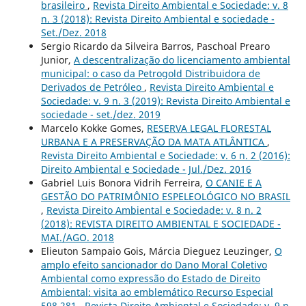
brasileiro
,
Revista Direito Ambiental e Sociedade: v. 8
n. 3 (2018): Revista Direito Ambiental e sociedade -
Set./Dez. 2018
Sergio Ricardo da Silveira Barros, Paschoal Prearo
Junior,
A descentralização do licenciamento ambiental
municipal: o caso da Petrogold Distribuidora de
Derivados de Petróleo
,
Revista Direito Ambiental e
Sociedade: v. 9 n. 3 (2019): Revista Direito Ambiental e
sociedade - set./dez. 2019
Marcelo Kokke Gomes,
RESERVA LEGAL FLORESTAL
URBANA E A PRESERVAÇÃO DA MATA ATLÂNTICA
,
Revista Direito Ambiental e Sociedade: v. 6 n. 2 (2016):
Direito Ambiental e Sociedade - Jul./Dez. 2016
Gabriel Luis Bonora Vidrih Ferreira,
O CANIE E A
GESTÃO DO PATRIMÔNIO ESPELEOLÓGICO NO BRASIL
,
Revista Direito Ambiental e Sociedade: v. 8 n. 2
(2018): REVISTA DIREITO AMBIENTAL E SOCIEDADE -
MAI./AGO. 2018
Elieuton Sampaio Gois, Márcia Dieguez Leuzinger,
O
amplo efeito sancionador do Dano Moral Coletivo
Ambiental como expressão do Estado de Direito
Ambiental: visita ao emblemático Recurso Especial
598.281
,
Revista Direito Ambiental e Sociedade: v. 9 n.