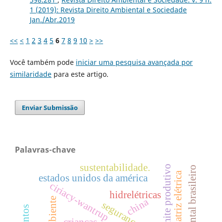
1 (2019): Revista Direito Ambiental e Sociedade
Jan./Abr.2019
<<
<
1
2
3
4
5
6
7
8
9
10
>
>>
Você também pode
iniciar uma pesquisa avançada por
similaridade
para este artigo.
Enviar Submissão
Palavras-chave
sustentabilidade.
limite produtivo
direito ambiental brasileiro
matriz elétrica
estados unidos da américa
ciriacy-wantrup
hidrelétricas
china