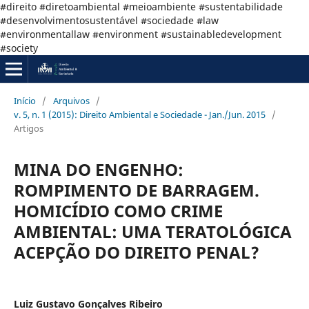
#direito #diretoambiental #meioambiente #sustentabilidade
#desenvolvimentosustentável #sociedade #law
#environmentallaw #environment #sustainabledevelopment
#society
Início
/
Arquivos
/
v. 5, n. 1 (2015): Direito Ambiental e Sociedade - Jan./Jun. 2015
/
Artigos
MINA DO ENGENHO:
ROMPIMENTO DE BARRAGEM.
HOMICÍDIO COMO CRIME
AMBIENTAL: UMA TERATOLÓGICA
ACEPÇÃO DO DIREITO PENAL?
Luiz Gustavo Gonçalves Ribeiro