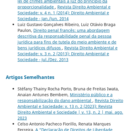
lei de crimes ambientais à luz do princípio da
proporcionalidade
,
Revista Direito Ambiental e
Sociedade: v. 4 n. 1 (2014): Direito Ambiental e
Sociedade - Jan./Jun. 2014
Luiz Gustavo Gonçalves Ribeiro, Luiz Otávio Braga
Paulon,
Direito penal francês: uma abordagem
descritiva da responsabilidade penal da pessoa
jurídica para fins de tutela do meio ambiente e de
bens jurídicos difusos
,
Revista Direito Ambiental e
Sociedade: v. 3 n. 2 (2013): Direito Ambiental e
Sociedade - Jul./Dez. 2013
Artigos Semelhantes
Stéfany Thainy Rocha Porto, Bruna de Freitas Iwata,
Anaian Antunes Bembem,
Ministério público e a
responsabilização do dano ambiental
,
Revista Direito
Ambiental e Sociedade: v. 13 n. 2 (2023): Revista
Direito Ambiental e Sociedade | v. 13, n. 2 | mai. ago.
2023
Celso Antonio Pacheco Fiorillo, Renata Marques
Ferreira,
A “Declaração de Direitos de Liberdade