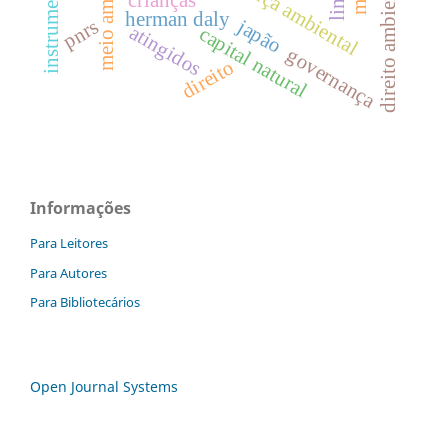
meio ambiente
segurança ambiental
instrumentos
crianças
herman daly
japão
pnrs
atingidos
capital natural
governança
direito
Informações
Para Leitores
Para Autores
Para Bibliotecários
Open Journal Systems