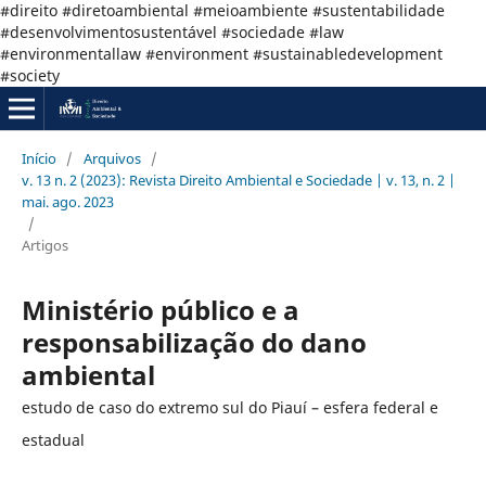
#direito #diretoambiental #meioambiente #sustentabilidade
#desenvolvimentosustentável #sociedade #law
#environmentallaw #environment #sustainabledevelopment
#society
Início
/
Arquivos
/
v. 13 n. 2 (2023): Revista Direito Ambiental e Sociedade | v. 13, n. 2 |
mai. ago. 2023
/
Artigos
Ministério público e a
responsabilização do dano
ambiental
estudo de caso do extremo sul do Piauí – esfera federal e
estadual