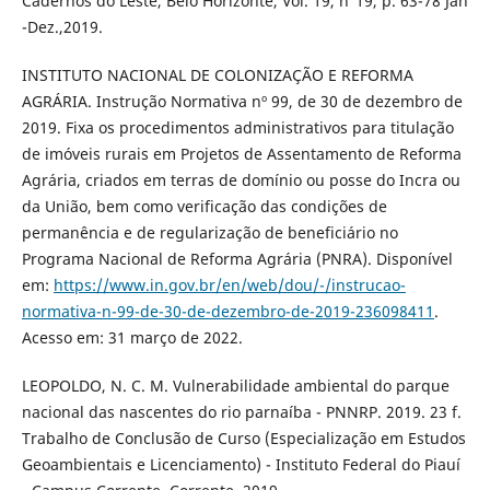
Cadernos do Leste, Belo Horizonte, Vol. 19, n°19, p. 63-78 Jan
-Dez.,2019.
INSTITUTO NACIONAL DE COLONIZAÇÃO E REFORMA
AGRÁRIA. Instrução Normativa nº 99, de 30 de dezembro de
2019. Fixa os procedimentos administrativos para titulação
de imóveis rurais em Projetos de Assentamento de Reforma
Agrária, criados em terras de domínio ou posse do Incra ou
da União, bem como verificação das condições de
permanência e de regularização de beneficiário no
Programa Nacional de Reforma Agrária (PNRA). Disponível
em:
https://www.in.gov.br/en/web/dou/-/instrucao-
normativa-n-99-de-30-de-dezembro-de-2019-236098411
.
Acesso em: 31 março de 2022.
LEOPOLDO, N. C. M. Vulnerabilidade ambiental do parque
nacional das nascentes do rio parnaíba - PNNRP. 2019. 23 f.
Trabalho de Conclusão de Curso (Especialização em Estudos
Geoambientais e Licenciamento) - Instituto Federal do Piauí