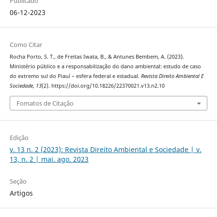
Publicado
06-12-2023
Como Citar
Rocha Porto, S. T., de Freitas Iwata, B., & Antunes Bembem, A. (2023).
Ministério público e a responsabilização do dano ambiental: estudo de caso
do extremo sul do Piauí – esfera federal e estadual.
Revista Direito Ambiental E
Sociedade
,
13
(2). https://doi.org/10.18226/22370021.v13.n2.10
Fomatos de Citação
Edição
v. 13 n. 2 (2023): Revista Direito Ambiental e Sociedade | v.
13, n. 2 | mai. ago. 2023
Seção
Artigos