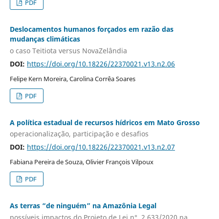
PDF
Deslocamentos humanos forçados em razão das
mudanças climáticas
o caso Teitiota versus NovaZelândia
DOI:
https://doi.org/10.18226/22370021.v13.n2.06
Felipe Kern Moreira, Carolina Corrêa Soares
PDF
A política estadual de recursos hídricos em Mato Grosso
operacionalização, participação e desafios
DOI:
https://doi.org/10.18226/22370021.v13.n2.07
Fabiana Pereira de Souza, Olivier François Vilpoux
PDF
As terras “de ninguém” na Amazônia Legal
possíveis impactos do Projeto de Lei n°. 2.633/2020 na