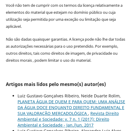
Você não tem de cumprir com os termos da licença relativamente a
elementos do material que estejam no domínio público ou cuja
utilização seja permitida por uma exceção ou limitação que seja
aplicável.
Não são dadas quaisquer garantias. A licença pode não lhe dar todas
as autorizações necessárias para o uso pretendido. Por exemplo,
outros direitos, tais como direitos de imagem, de privacidade ou
direitos morais , podem limitar o uso do material.
Artigos mais lidos pelo mesmo(s) autor(es)
Luiz Gustavo Gonçalves Ribeiro, Neide Duarte Rolim,
PLANETA ÁGUA DE QUEM E PARA QUEM: UMA ANÁLISE
DA ÁGUA DOCE ENQUANTO DIREITO FUNDAMENTAL E
SUA VALORAÇÃO MERCADOLÓGICA
,
Revista Direito
Ambiental e Sociedade: v. 7 n. 1 (2017): Direito
Ambiental e Sociedade - Jan./Jun. 2017
Luiz Gustavo Gonçalves Ribeiro, Alexandre Luiz Alves