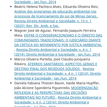
Sociedade - Jan./Jun. 2014
Beatriz Helena Pacheco Alves, Eduarda Oliveira Reis,
Análise dos programas de educação ambiental nos
processos de licenciamento do sul de Minas Gerais
,
Revista Direito Ambiental e Sociedade: v. 15 n. 1
(2025): Rev, Dir. Amb. e Soc.
Wagner José de Aguiar, Fernando Joaquim Ferreira
Maia,
ENTRE O CONSERVACIONISMO E O DIREITO DAS
COMUNIDADES TRADICIONAIS: O JUDICIÁRIO DIANTE
DA CRÍTICA DO MOVIMENTO POR JUSTIÇA AMBIENTAL
,
Revista Direito Ambiental e Sociedade: v. 4 n. 1
(2014): Direito Ambiental e Sociedade - Jan./Jun. 2014
Márcio Oliveira Portella, José Cláudio Junqueira
Ribeiro,
ATERROS SANITÁRIOS: ASPECTOS GERAIS E
DESTINO FINAL DOS RESÍDUOS SÓLIDOS
,
Revista
Direito Ambiental e Sociedade: v. 4 n. 1 (2014): Direito
Ambiental e Sociedade - Jan./Jun. 2014
Daniela Fabiana Thiesen Baum, Haide Maria Hupffer,
João Alcione Sganderla Figueiredo,
MODERNIZAÇÃO
REFLEXIVA E AS PERSPECTIVAS DAS DECISÕES
AMBIENTAIS NO FUTURO
,
Revista Direito Ambiental e
Sociedade: v. 6 n. 2 (2016): Direito Ambiental e
Sociedade - Jul./Dez. 2016