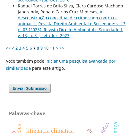
Raquel Torres de Brito Silva, Clara Cardoso Machado
Jaborandy, Renato Carlos Cruz Meneses,
A
desconstrução conceitual de crime vago contra os
animais:
,
Revista Direito Ambiental e Sociedade: v. 13
n. 03 (2023): Revista Direito Ambiental e Sociedade |
v. 13, n. 3 | set./dez. 2023
<<
<
2
3
4
5
6
7
8
9
10
11
>
>>
Você também pode
iniciar uma pesquisa avançada por
similaridade
para este artigo.
Enviar Submissão
Palavras-chave
atingidos
litigância climática