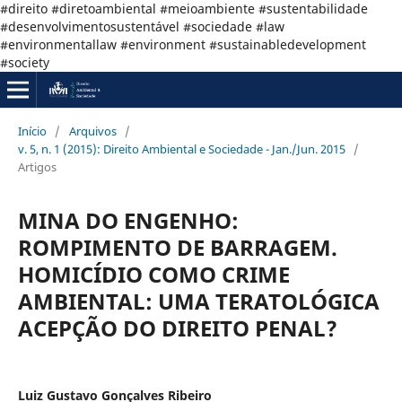
#direito #diretoambiental #meioambiente #sustentabilidade
#desenvolvimentosustentável #sociedade #law
#environmentallaw #environment #sustainabledevelopment
#society
Início
/
Arquivos
/
v. 5, n. 1 (2015): Direito Ambiental e Sociedade - Jan./Jun. 2015
/
Artigos
MINA DO ENGENHO:
ROMPIMENTO DE BARRAGEM.
HOMICÍDIO COMO CRIME
AMBIENTAL: UMA TERATOLÓGICA
ACEPÇÃO DO DIREITO PENAL?
Luiz Gustavo Gonçalves Ribeiro