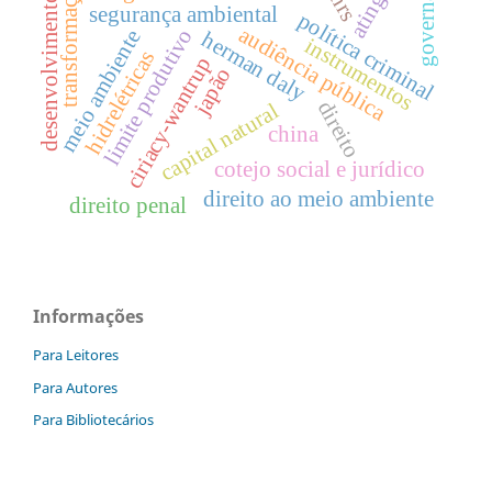
governança
transformações
pnrs
desenvolvimento
segurança ambiental
política criminal
audiência pública
limite produtivo
meio ambiente
herman daly
instrumentos
hidrelétricas
ciriacy-wantrup
japão
direito
capital natural
china
cotejo social e jurídico
direito ao meio ambiente
direito penal
Informações
Para Leitores
Para Autores
Para Bibliotecários