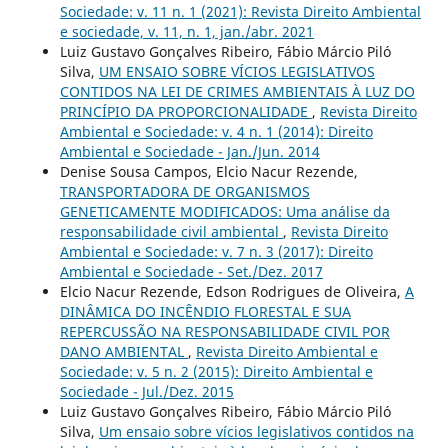
Sociedade: v. 11 n. 1 (2021): Revista Direito Ambiental
e sociedade, v. 11, n. 1, jan./abr. 2021
Luiz Gustavo Gonçalves Ribeiro, Fábio Márcio Piló
Silva,
UM ENSAIO SOBRE VÍCIOS LEGISLATIVOS
CONTIDOS NA LEI DE CRIMES AMBIENTAIS À LUZ DO
PRINCÍPIO DA PROPORCIONALIDADE
,
Revista Direito
Ambiental e Sociedade: v. 4 n. 1 (2014): Direito
Ambiental e Sociedade - Jan./Jun. 2014
Denise Sousa Campos, Elcio Nacur Rezende,
TRANSPORTADORA DE ORGANISMOS
GENETICAMENTE MODIFICADOS: Uma análise da
responsabilidade civil ambiental
,
Revista Direito
Ambiental e Sociedade: v. 7 n. 3 (2017): Direito
Ambiental e Sociedade - Set./Dez. 2017
Elcio Nacur Rezende, Edson Rodrigues de Oliveira,
A
DINÂMICA DO INCÊNDIO FLORESTAL E SUA
REPERCUSSÃO NA RESPONSABILIDADE CIVIL POR
DANO AMBIENTAL
,
Revista Direito Ambiental e
Sociedade: v. 5 n. 2 (2015): Direito Ambiental e
Sociedade - Jul./Dez. 2015
Luiz Gustavo Gonçalves Ribeiro, Fábio Márcio Piló
Silva,
Um ensaio sobre vícios legislativos contidos na