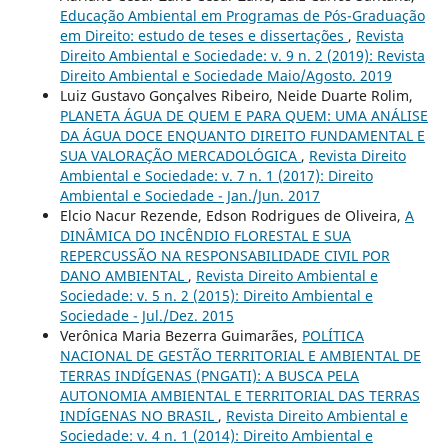
Educação Ambiental em Programas de Pós-Graduação
em Direito: estudo de teses e dissertações
,
Revista
Direito Ambiental e Sociedade: v. 9 n. 2 (2019): Revista
Direito Ambiental e Sociedade Maio/Agosto. 2019
Luiz Gustavo Gonçalves Ribeiro, Neide Duarte Rolim,
PLANETA ÁGUA DE QUEM E PARA QUEM: UMA ANÁLISE
DA ÁGUA DOCE ENQUANTO DIREITO FUNDAMENTAL E
SUA VALORAÇÃO MERCADOLÓGICA
,
Revista Direito
Ambiental e Sociedade: v. 7 n. 1 (2017): Direito
Ambiental e Sociedade - Jan./Jun. 2017
Elcio Nacur Rezende, Edson Rodrigues de Oliveira,
A
DINÂMICA DO INCÊNDIO FLORESTAL E SUA
REPERCUSSÃO NA RESPONSABILIDADE CIVIL POR
DANO AMBIENTAL
,
Revista Direito Ambiental e
Sociedade: v. 5 n. 2 (2015): Direito Ambiental e
Sociedade - Jul./Dez. 2015
Verônica Maria Bezerra Guimarães,
POLÍTICA
NACIONAL DE GESTÃO TERRITORIAL E AMBIENTAL DE
TERRAS INDÍGENAS (PNGATI): A BUSCA PELA
AUTONOMIA AMBIENTAL E TERRITORIAL DAS TERRAS
INDÍGENAS NO BRASIL
,
Revista Direito Ambiental e
Sociedade: v. 4 n. 1 (2014): Direito Ambiental e