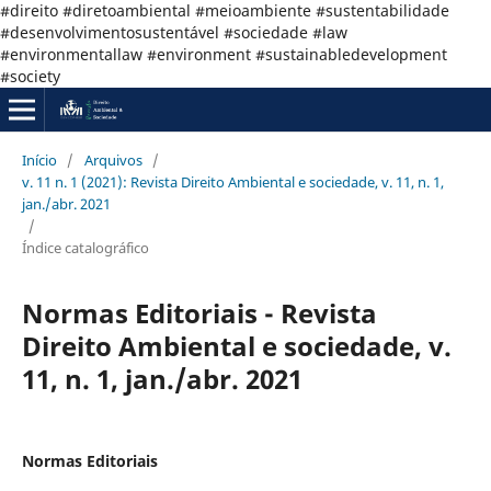
#direito #diretoambiental #meioambiente #sustentabilidade
#desenvolvimentosustentável #sociedade #law
#environmentallaw #environment #sustainabledevelopment
#society
Início
/
Arquivos
/
v. 11 n. 1 (2021): Revista Direito Ambiental e sociedade, v. 11, n. 1,
jan./abr. 2021
/
Índice catalográfico
Normas Editoriais - Revista
Direito Ambiental e sociedade, v.
11, n. 1, jan./abr. 2021
Normas Editoriais