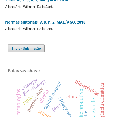
Allana Ariel Wilmsen Dalla Santa
Normas editoriais, v. 8, n. 2, MAI./AGO. 2018
Allana Ariel Wilmsen Dalla Santa
Enviar Submissão
Palavras-chave
crianças
governança
hidrelétricas
capital natural
litigância climática
herman daly
limite produtivo
direito
tecnologias
china
japão
ciriacy-wantrup
uhe barra grande.
pnrs