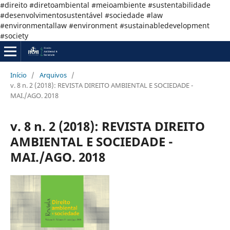
#direito #diretoambiental #meioambiente #sustentabilidade
#desenvolvimentosustentável #sociedade #law
#environmentallaw #environment #sustainabledevelopment
#society
Início
/
Arquivos
/
v. 8 n. 2 (2018): REVISTA DIREITO AMBIENTAL E SOCIEDADE -
MAI./AGO. 2018
v. 8 n. 2 (2018): REVISTA DIREITO
AMBIENTAL E SOCIEDADE -
MAI./AGO. 2018