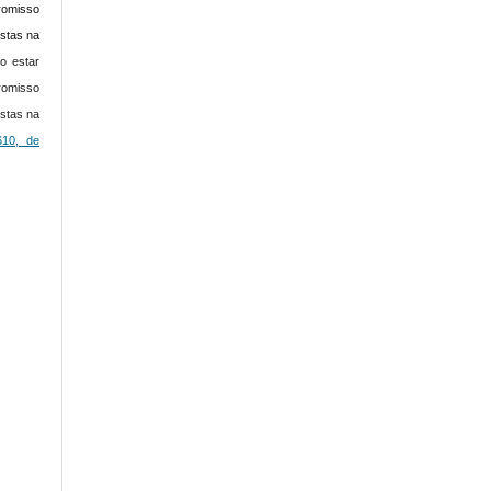
romisso
istas na
o estar
romisso
istas na
610, de