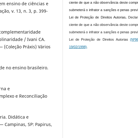
ciente de que a não observância deste comp
 em ensino de ciências e
submeterá o infrator a sanções e penas prev
o, v. 13, n. 3, p. 399-
Lei de Proteção de Direitos Autorias
.
Declar
ciente de que a não observância deste comp
ma complementaridade
submeterá o infrator a sanções e penas prev
plinaridade / Ivani CA.
Lei de Proteção de Direitos Autorias
(Nº9
— (Coleção Práxis) Vários
19/02/1998)
.
ade no ensino brasileiro.
erna e
mplexo e Reconciliação
ria. Didática e
. — Campinas, SP: Papirus,