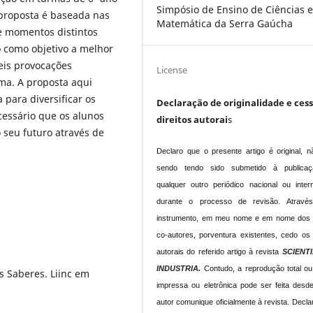
Simpósio de Ensino de Ciências 
 proposta é baseada nas
Matemática da Serra Gaúcha
e momentos distintos
o como objetivo a melhor
eis provocações
License
ma. A proposta aqui
 para diversificar os
Declaração de originalidade e ces
cessário que os alunos
direitos autorai
s
 seu futuro através de
Declaro que o presente artigo é original, n
sendo tendo sido submetido à publica
qualquer outro periódico nacional ou intern
durante o processo de revisão. Atravé
instrumento, em meu nome e em nome dos
co-autores, porventura existentes, cedo os 
autorais do referido artigo à revista
SCIENT
INDUSTRIA.
Contudo, a reprodução total ou
s Saberes. Liinc em
impressa ou eletrônica pode ser feita desd
autor comunique oficialmente à revista.
Declar