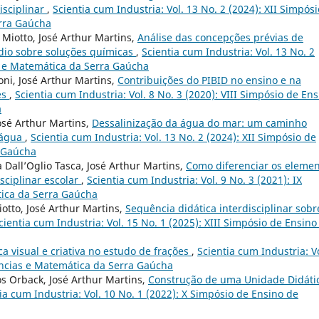
isciplinar
,
Scientia cum Industria: Vol. 13 No. 2 (2024): XII Simpósi
erra Gaúcha
Miotto, José Arthur Martins,
Análise das concepções prévias de
dio sobre soluções químicas
,
Scientia cum Industria: Vol. 13 No. 2
s e Matemática da Serra Gaúcha
oni, José Arthur Martins,
Contribuições do PIBID no ensino e na
es
,
Scientia cum Industria: Vol. 8 No. 3 (2020): VIII Simpósio de En
a
José Arthur Martins,
Dessalinização da água do mar: um caminho
a água
,
Scientia cum Industria: Vol. 13 No. 2 (2024): XII Simpósio de
a Gaúcha
 Dall’Oglio Tasca, José Arthur Martins,
Como diferenciar os eleme
ciplinar escolar
,
Scientia cum Industria: Vol. 9 No. 3 (2021): IX
tica da Serra Gaúcha
iotto, José Arthur Martins,
Sequência didática interdisciplinar sobr
cientia cum Industria: Vol. 15 No. 1 (2025): XIII Simpósio de Ensino
a visual e criativa no estudo de frações
,
Scientia cum Industria: Vo
ências e Matemática da Serra Gaúcha
os Orback, José Arthur Martins,
Construção de uma Unidade Didáti
ia cum Industria: Vol. 10 No. 1 (2022): X Simpósio de Ensino de