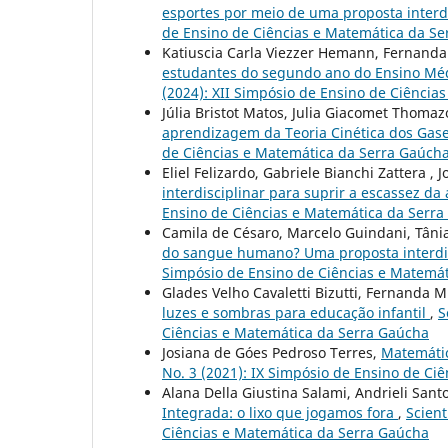
esportes por meio de uma proposta interd
de Ensino de Ciências e Matemática da S
Katiuscia Carla Viezzer Hemann, Fernanda 
estudantes do segundo ano do Ensino Mé
(2024): XII Simpósio de Ensino de Ciência
Júlia Bristot Matos, Julia Giacomet Thomaz
aprendizagem da Teoria Cinética dos Gas
de Ciências e Matemática da Serra Gaúch
Eliel Felizardo, Gabriele Bianchi Zattera , 
interdisciplinar para suprir a escassez d
Ensino de Ciências e Matemática da Serr
Camila de Césaro, Marcelo Guindani, Tânia
do sangue humano? Uma proposta interdis
Simpósio de Ensino de Ciências e Matemá
Glades Velho Cavaletti Bizutti, Fernanda M
luzes e sombras para educação infantil
,
S
Ciências e Matemática da Serra Gaúcha
Josiana de Góes Pedroso Terres,
Matemátic
No. 3 (2021): IX Simpósio de Ensino de Ci
Alana Della Giustina Salami, Andrieli Sant
Integrada: o lixo que jogamos fora
,
Scient
Ciências e Matemática da Serra Gaúcha