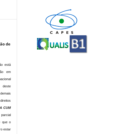
e
são de
ão está
ção em
acional
s deste
 demais
direitos
IA CUM
 parcial
e que o
o estar