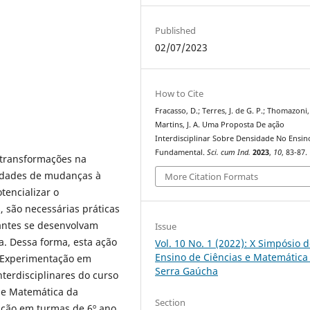
Published
02/07/2023
How to Cite
Fracasso, D.; Terres, J. de G. P.; Thomazoni, 
Martins, J. A. Uma Proposta De ação
Interdisciplinar Sobre Densidade No Ensin
Fundamental.
Sci. cum Ind.
2023
,
10
, 83-87.
m transformações na
idades de mudanças à
More Citation Formats
tencializar o
 são necessárias práticas
dantes se desenvolvam
Issue
a. Dessa forma, esta ação
Vol. 10 No. 1 (2022): X Simpósio 
Ensino de Ciências e Matemática
de Experimentação em
Serra Gaúcha
nterdisciplinares do curso
 e Matemática da
Section
cação em turmas de 6º ano