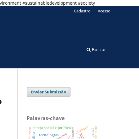
nvironment #sustainabledevelopment #society
Cadastro
Acesso
Buscar
Enviar Submissão
o
Palavras-chave
crianças
capital natural
cotejo social e jurídico
direito penal
tecnologias