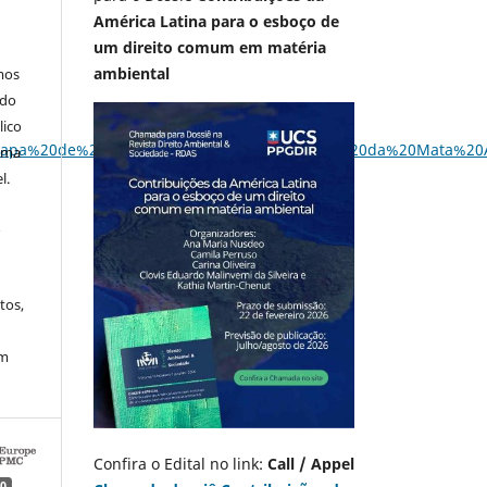
América Latina para o esboço de
um direito comum em matéria
ambiental
mos
 do
lico
20Mapa%20de%20cobertura%20vegetal%20nativa%20da%20Mata%20A
 uma
l.
A
tos,
em
Confira o Edital no link:
Call / Appel
0