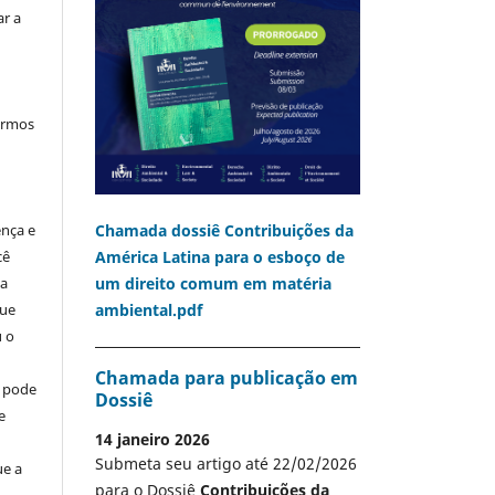
ar a
termos
Chamada dossiê Contribuições da
ença e
América Latina para o esboço de
cê
um direito comum em matéria
ia
ambiental.pdf
que
u o
Chamada para publicação em
o pode
Dossiê
e
14 janeiro 2026
Submeta seu artigo até 22/02/2026
ue a
para o Dossiê
Contribuições da