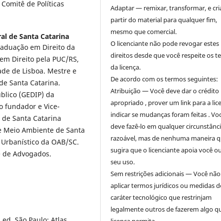
Comitê de Políticas
Adaptar — remixar, transformar, e cri
partir do material para qualquer fim,
mesmo que comercial.
al de Santa Catarina
O licenciante não pode revogar estes
aduação em Direito da
direitos desde que você respeite os 
 em Direito pela PUC/RS,
da licença.
de de Lisboa. Mestre e
De acordo com os termos seguintes:
de Santa Catarina.
Atribuição — Você deve dar o crédito
blico (GEDIP) da
apropriado , prover um link para a lic
o fundador e Vice-
indicar se mudanças foram feitas . Vo
o de Santa Catarina
deve fazê-lo em qualquer circunstânc
de Meio Ambiente de Santa
razoável, mas de nenhuma maneira 
o Urbanístico da OAB/SC.
sugira que o licenciante apoia você o
e de Advogados.
seu uso.
Sem restrições adicionais — Você nã
aplicar termos jurídicos ou medidas d
caráter tecnológico que restrinjam
legalmente outros de fazerem algo q
ed. São Paulo: Atlas,