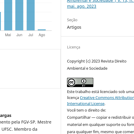
Ambiental e Sociedade | v. 13, n.
mai. ago. 2023
Seção
Artigos
Licença
Copyright (c) 2023 Revista Direito
Ambiental e Sociedade
Este trabalho está licenciado sob um
licença
Creative Commons Attribution
International License
.
Você tem o direito de:
Vargas
Compartilhar — copiar e redistribuir 
ento pela FGV-SP. Mestre
material em qualquer suporte ou for
la UFSC. Membro da
para qualquer fim, mesmo que comerc