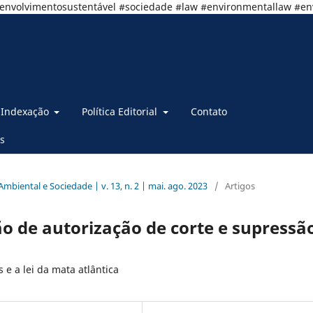
senvolvimentosustentável #sociedade #law #environmentallaw #e
Indexação
Política Editorial
Contato
s
 Ambiental e Sociedade | v. 13, n. 2 | mai. ago. 2023
/
Artigos
o de autorização de corte e supressã
 e a lei da mata atlântica