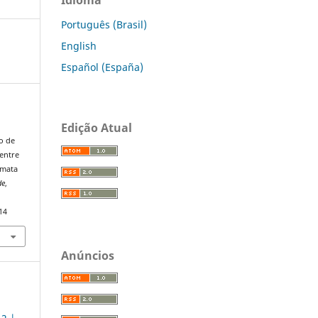
Português (Brasil)
English
Español (España)
Edição Atual
o de
 entre
 mata
de
,
14
Anúncios