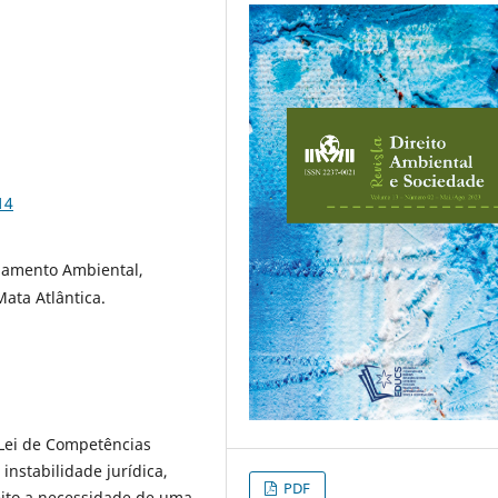
14
iamento Ambiental,
ata Atlântica.
Lei de Competências
nstabilidade jurídica,
PDF
ito a necessidade de uma