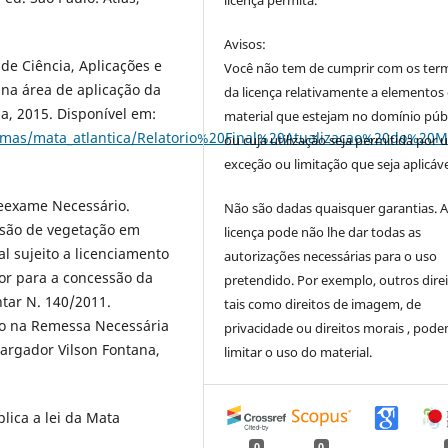
licença permita.
Avisos:
de Ciência, Aplicações e
Você não tem de cumprir com os ter
 na área de aplicação da
da licença relativamente a elementos
ia, 2015. Disponível em:
material que estejam no domínio púb
biomas/mata_atlantica/Relatorio%20Final%20Atualizacao%20do%
ou cuja utilização seja permitida por
exceção ou limitação que seja aplicáve
Reexame Necessário.
Não são dadas quaisquer garantias. 
são de vegetação em
licença pode não lhe dar todas as
l sujeito a licenciamento
autorizações necessárias para o uso
or para a concessão da
pretendido. Por exemplo, outros direi
tar N. 140/2011.
tais como direitos de imagem, de
o na Remessa Necessária
privacidade ou direitos morais , pod
bargador Vilson Fontana,
limitar o uso do material.
lica a lei da Mata
0
0