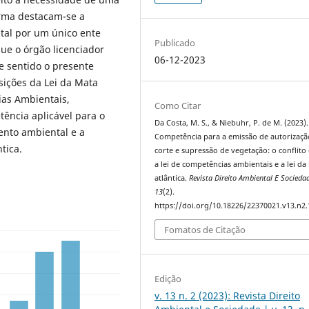
rma destacam-se a
tal por um único ente
Publicado
que o órgão licenciador
06-12-2023
e sentido o presente
osições da Lei da Mata
ias Ambientais,
Como Citar
ência aplicável para o
Da Costa, M. S., & Niebuhr, P. de M. (2023).
ento ambiental e a
Competência para a emissão de autorizaçã
ntica.
corte e supressão de vegetação: o conflito
a lei de competências ambientais e a lei da
atlântica.
Revista Direito Ambiental E Socieda
13
(2).
https://doi.org/10.18226/22370021.v13.n2.
Fomatos de Citação
Edição
v. 13 n. 2 (2023): Revista Direito