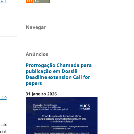
 2 |
Navegar
Anúncios
Prorrogação Chamada para
publicação em Dossiê
Deadline extension Call for
papers
a
31 janeiro 2026
 4.0
o
mato
ial.