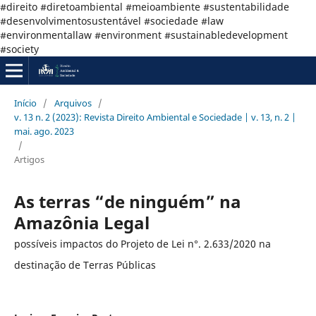
#direito #diretoambiental #meioambiente #sustentabilidade
#desenvolvimentosustentável #sociedade #law
#environmentallaw #environment #sustainabledevelopment
#society
Início
/
Arquivos
/
v. 13 n. 2 (2023): Revista Direito Ambiental e Sociedade | v. 13, n. 2 |
mai. ago. 2023
/
Artigos
As terras “de ninguém” na
Amazônia Legal
possíveis impactos do Projeto de Lei n°. 2.633/2020 na
destinação de Terras Públicas