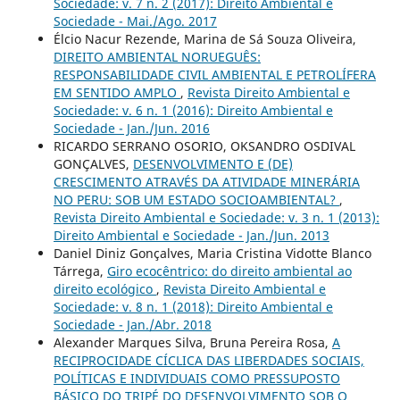
Sociedade: v. 7 n. 2 (2017): Direito Ambiental e
Sociedade - Mai./Ago. 2017
Élcio Nacur Rezende, Marina de Sá Souza Oliveira,
DIREITO AMBIENTAL NORUEGUÊS:
RESPONSABILIDADE CIVIL AMBIENTAL E PETROLÍFERA
EM SENTIDO AMPLO
,
Revista Direito Ambiental e
Sociedade: v. 6 n. 1 (2016): Direito Ambiental e
Sociedade - Jan./Jun. 2016
RICARDO SERRANO OSORIO, OKSANDRO OSDIVAL
GONÇALVES,
DESENVOLVIMENTO E (DE)
CRESCIMENTO ATRAVÉS DA ATIVIDADE MINERÁRIA
NO PERU: SOB UM ESTADO SOCIOAMBIENTAL?
,
Revista Direito Ambiental e Sociedade: v. 3 n. 1 (2013):
Direito Ambiental e Sociedade - Jan./Jun. 2013
Daniel Diniz Gonçalves, Maria Cristina Vidotte Blanco
Tárrega,
Giro ecocêntrico: do direito ambiental ao
direito ecológico
,
Revista Direito Ambiental e
Sociedade: v. 8 n. 1 (2018): Direito Ambiental e
Sociedade - Jan./Abr. 2018
Alexander Marques Silva, Bruna Pereira Rosa,
A
RECIPROCIDADE CÍCLICA DAS LIBERDADES SOCIAIS,
POLÍTICAS E INDIVIDUAIS COMO PRESSUPOSTO
BÁSICO DO TRIPÉ DO DESENVOLVIMENTO SOB O