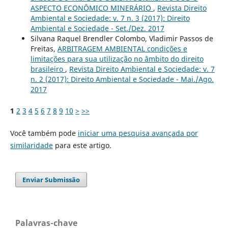
ASPECTO ECONÔMICO MINERÁRIO
,
Revista Direito
Ambiental e Sociedade: v. 7 n. 3 (2017): Direito
Ambiental e Sociedade - Set./Dez. 2017
Silvana Raquel Brendler Colombo, Vladimir Passos de
Freitas,
ARBITRAGEM AMBIENTAL condições e
limitações para sua utilização no âmbito do direito
brasileiro
,
Revista Direito Ambiental e Sociedade: v. 7
n. 2 (2017): Direito Ambiental e Sociedade - Mai./Ago.
2017
1
2
3
4
5
6
7
8
9
10
>
>>
Você também pode
iniciar uma pesquisa avançada por
similaridade
para este artigo.
Enviar Submissão
Palavras-chave