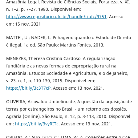
Amazônia Legal. Revista de Ciências Sociais, Fortaleza, v. XI,
n. 1–2, p. 7–27, 1980. Disponível em:
http://www.repositorio.ufc.br/handle/riufc/9751
. Acesso
em: 15 nov. 2021
MATTEI, U.; NADER, L. Pilhagem: quando o Estado de Direito
é ilegal. 1a ed. São Paulo: Martins Fontes, 2013.
MENEZES, Thereza Cristina Cardoso. A regularização
fundiária e as novas formas de expropriação rural na
Amazônia. Estudos Sociedade e Agricultura, Rio de Janeiro,
v. 23, n. 1, p. 110-130, 2015. Disponível em:
https://bit.ly/3c3T7cP
. Acesso em: 13 nov. 2021.
OLIVEIRA, Ariovaldo Umbelino de. A questão da aquisição de
terras por estrangeiros no Brasil - um retorno aos dossiês.
Agrária (Online), São Paulo, n. 12, p. 3-113, 2010. Disponível
em:
https://bit.ly/3vyRITc
. Acesso em: 13 nov. 2021.
OVIEDO, A.; AUGUSTO, C.; LIMA, W. A. Conexões entre o CAR,