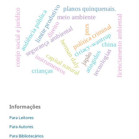
limite produtivo
planos quinquenais.
cotejo social e jurídico
audiência pública
meio ambiente
licenciamento ambiental
direito
política criminal
pnrs
segurança ambiental
ciriacy-wantrup
herman daly
china
tecnologias
atingidos
japão
capital natural
instrumentos
crianças
Informações
Para Leitores
Para Autores
Para Bibliotecários