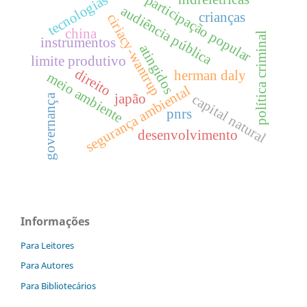
tecnologias
participação popular
audiência pública
crianças
ciriacy-wantrup
china
política criminal
instrumentos
atingidos
limite produtivo
direito
herman daly
meio ambiente
segurança ambiental
japão
capital natural
governança
pnrs
desenvolvimento
Informações
Para Leitores
Para Autores
Para Bibliotecários