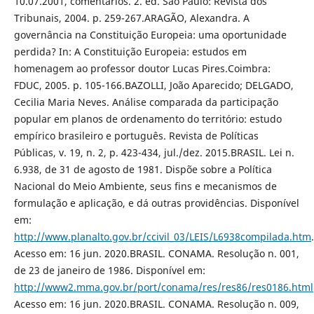
10.07.2001, comentários. 2. ed. São Paulo: Revista dos
Tribunais, 2004. p. 259-267.ARAGÃO, Alexandra. A
governância na Constituição Europeia: uma oportunidade
perdida? In: A Constituição Europeia: estudos em
homenagem ao professor doutor Lucas Pires.Coimbra:
FDUC, 2005. p. 105-166.BAZOLLI, João Aparecido; DELGADO,
Cecilia Maria Neves. Análise comparada da participação
popular em planos de ordenamento do território: estudo
empírico brasileiro e português. Revista de Políticas
Públicas, v. 19, n. 2, p. 423-434, jul./dez. 2015.BRASIL. Lei n.
6.938, de 31 de agosto de 1981. Dispõe sobre a Política
Nacional do Meio Ambiente, seus fins e mecanismos de
formulação e aplicação, e dá outras providências. Disponível
em:
http://www.planalto.gov.br/ccivil_03/LEIS/L6938compilada.htm
.
Acesso em: 16 jun. 2020.BRASIL. CONAMA. Resolução n. 001,
de 23 de janeiro de 1986. Disponível em:
http://www2.mma.gov.br/port/conama/res/res86/res0186.html
Acesso em: 16 jun. 2020.BRASIL. CONAMA. Resolução n. 009,