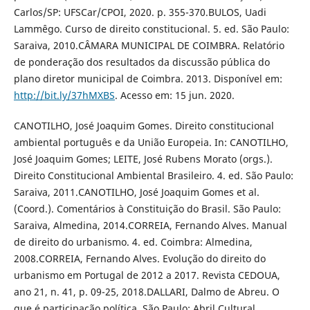
Carlos/SP: UFSCar/CPOI, 2020. p. 355-370.BULOS, Uadi
Lammêgo. Curso de direito constitucional. 5. ed. São Paulo:
Saraiva, 2010.CÂMARA MUNICIPAL DE COIMBRA. Relatório
de ponderação dos resultados da discussão pública do
plano diretor municipal de Coimbra. 2013. Disponível em:
http://bit.ly/37hMXBS
. Acesso em: 15 jun. 2020.
CANOTILHO, José Joaquim Gomes. Direito constitucional
ambiental português e da União Europeia. In: CANOTILHO,
José Joaquim Gomes; LEITE, José Rubens Morato (orgs.).
Direito Constitucional Ambiental Brasileiro. 4. ed. São Paulo:
Saraiva, 2011.CANOTILHO, José Joaquim Gomes et al.
(Coord.). Comentários à Constituição do Brasil. São Paulo:
Saraiva, Almedina, 2014.CORREIA, Fernando Alves. Manual
de direito do urbanismo. 4. ed. Coimbra: Almedina,
2008.CORREIA, Fernando Alves. Evolução do direito do
urbanismo em Portugal de 2012 a 2017. Revista CEDOUA,
ano 21, n. 41, p. 09-25, 2018.DALLARI, Dalmo de Abreu. O
que é participação política. São Paulo: Abril Cultural,