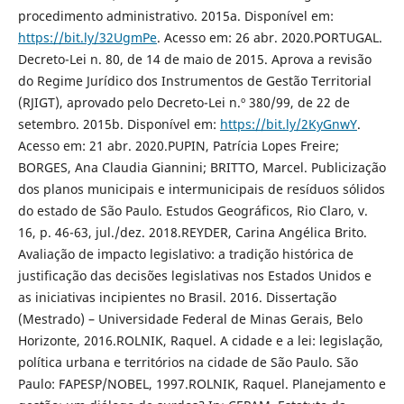
procedimento administrativo. 2015a. Disponível em:
https://bit.ly/32UgmPe
. Acesso em: 26 abr. 2020.PORTUGAL.
Decreto-Lei n. 80, de 14 de maio de 2015. Aprova a revisão
do Regime Jurídico dos Instrumentos de Gestão Territorial
(RJIGT), aprovado pelo Decreto-Lei n.º 380/99, de 22 de
setembro. 2015b. Disponível em:
https://bit.ly/2KyGnwY
.
Acesso em: 21 abr. 2020.PUPIN, Patrícia Lopes Freire;
BORGES, Ana Claudia Giannini; BRITTO, Marcel. Publicização
dos planos municipais e intermunicipais de resíduos sólidos
do estado de São Paulo. Estudos Geográficos, Rio Claro, v.
16, p. 46-63, jul./dez. 2018.REYDER, Carina Angélica Brito.
Avaliação de impacto legislativo: a tradição histórica de
justificação das decisões legislativas nos Estados Unidos e
as iniciativas incipientes no Brasil. 2016. Dissertação
(Mestrado) – Universidade Federal de Minas Gerais, Belo
Horizonte, 2016.ROLNIK, Raquel. A cidade e a lei: legislação,
política urbana e territórios na cidade de São Paulo. São
Paulo: FAPESP/NOBEL, 1997.ROLNIK, Raquel. Planejamento e