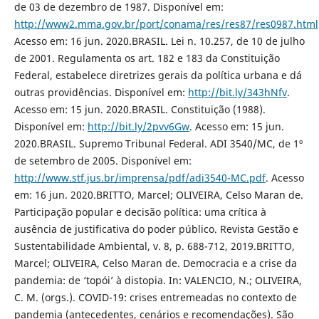
de 03 de dezembro de 1987. Disponível em:
http://www2.mma.gov.br/port/conama/res/res87/res0987.html
Acesso em: 16 jun. 2020.BRASIL. Lei n. 10.257, de 10 de julho
de 2001. Regulamenta os art. 182 e 183 da Constituição
Federal, estabelece diretrizes gerais da política urbana e dá
outras providências. Disponível em:
http://bit.ly/343hNfv
.
Acesso em: 15 jun. 2020.BRASIL. Constituição (1988).
Disponível em:
http://bit.ly/2pvv6Gw
. Acesso em: 15 jun.
2020.BRASIL. Supremo Tribunal Federal. ADI 3540/MC, de 1º
de setembro de 2005. Disponível em:
http://www.stf.jus.br/imprensa/pdf/adi3540-MC.pdf
. Acesso
em: 16 jun. 2020.BRITTO, Marcel; OLIVEIRA, Celso Maran de.
Participação popular e decisão política: uma crítica à
ausência de justificativa do poder público. Revista Gestão e
Sustentabilidade Ambiental, v. 8, p. 688-712, 2019.BRITTO,
Marcel; OLIVEIRA, Celso Maran de. Democracia e a crise da
pandemia: de ‘topói’ à distopia. In: VALENCIO, N.; OLIVEIRA,
C. M. (orgs.). COVID-19: crises entremeadas no contexto de
pandemia (antecedentes, cenários e recomendações). São