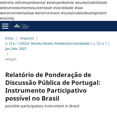
#direito #diretoambiental #meioambiente #sustentabilidade
#desenvolvimentosustentável #sociedade #law
#environmentallaw #environment #sustainabledevelopment
#society
Início
/
Arquivos
/
v. 12 n. 1 (2022): Revista Direito Ambiental e Sociedade | v. 12, n. 1 |
jan./abr. 2022
/
Artigos
Relatório de Ponderação de
Discussão Pública de Portugal:
Instrumento Participativo
possível no Brasil
possible participatory instrument in Brazil