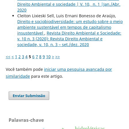
Direito Ambiental e sociedade | V. 10, n. 1 |Jan./Abr.
2020
Cleiton Lixieski Sell, Luis Ernani Bonesso de Araújo,
Direito e sociobiodiversidade: um estudo sobre o meio
ambiente sustentável em tempos de capitalismo
insustentável
,
Revista Direito Ambiental e Sociedade:
v. 10 n. 3 (2020): Revista Direito Ambiental e
sociedade, v. 10, n. 3 – set./dez. 2020
<<
<
1
2
3
4
5
6
7
8
9
10
>
>>
Você também pode
iniciar uma pesquisa avançada por
similaridade
para este artigo.
Enviar Submissão
Palavras-chave
hidrelétricas