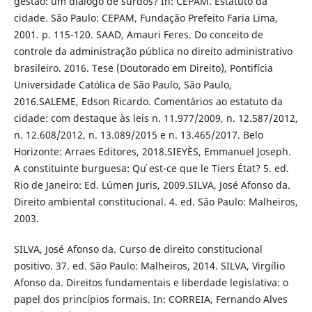
gestão: um diálogo de surdos? In: CEPAM. Estatuto da
cidade. São Paulo: CEPAM, Fundação Prefeito Faria Lima,
2001. p. 115-120. SAAD, Amauri Feres. Do conceito de
controle da administração pública no direito administrativo
brasileiro. 2016. Tese (Doutorado em Direito), Pontifícia
Universidade Católica de São Paulo, São Paulo,
2016.SALEME, Edson Ricardo. Comentários ao estatuto da
cidade: com destaque às leis n. 11.977/2009, n. 12.587/2012,
n. 12.608/2012, n. 13.089/2015 e n. 13.465/2017. Belo
Horizonte: Arraes Editores, 2018.SIEYÈS, Emmanuel Joseph.
A constituinte burguesa: Qu ́est-ce que le Tiers État? 5. ed.
Rio de Janeiro: Ed. Lúmen Juris, 2009.SILVA, José Afonso da.
Direito ambiental constitucional. 4. ed. São Paulo: Malheiros,
2003.
SILVA, José Afonso da. Curso de direito constitucional
positivo. 37. ed. São Paulo: Malheiros, 2014. SILVA, Virgílio
Afonso da. Direitos fundamentais e liberdade legislativa: o
papel dos princípios formais. In: CORREIA, Fernando Alves