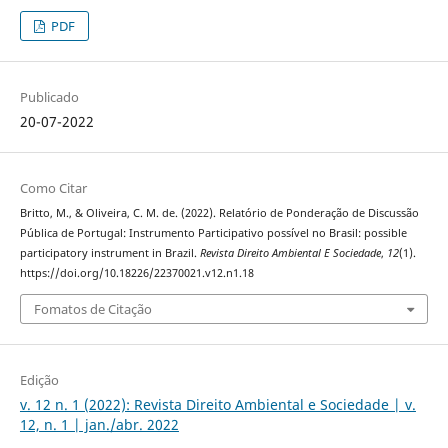
PDF
Publicado
20-07-2022
Como Citar
Britto, M., & Oliveira, C. M. de. (2022). Relatório de Ponderação de Discussão
Pública de Portugal: Instrumento Participativo possível no Brasil: possible
participatory instrument in Brazil.
Revista Direito Ambiental E Sociedade
,
12
(1).
https://doi.org/10.18226/22370021.v12.n1.18
Fomatos de Citação
Edição
v. 12 n. 1 (2022): Revista Direito Ambiental e Sociedade | v.
12, n. 1 | jan./abr. 2022