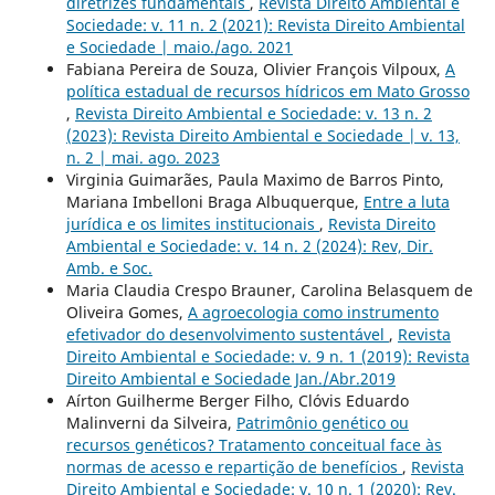
diretrizes fundamentais
,
Revista Direito Ambiental e
Sociedade: v. 11 n. 2 (2021): Revista Direito Ambiental
e Sociedade | maio./ago. 2021
Fabiana Pereira de Souza, Olivier François Vilpoux,
A
política estadual de recursos hídricos em Mato Grosso
,
Revista Direito Ambiental e Sociedade: v. 13 n. 2
(2023): Revista Direito Ambiental e Sociedade | v. 13,
n. 2 | mai. ago. 2023
Virginia Guimarães, Paula Maximo de Barros Pinto,
Mariana Imbelloni Braga Albuquerque,
Entre a luta
jurídica e os limites institucionais
,
Revista Direito
Ambiental e Sociedade: v. 14 n. 2 (2024): Rev, Dir.
Amb. e Soc.
Maria Claudia Crespo Brauner, Carolina Belasquem de
Oliveira Gomes,
A agroecologia como instrumento
efetivador do desenvolvimento sustentável
,
Revista
Direito Ambiental e Sociedade: v. 9 n. 1 (2019): Revista
Direito Ambiental e Sociedade Jan./Abr.2019
Aírton Guilherme Berger Filho, Clóvis Eduardo
Malinverni da Silveira,
Patrimônio genético ou
recursos genéticos? Tratamento conceitual face às
normas de acesso e repartição de benefícios
,
Revista
Direito Ambiental e Sociedade: v. 10 n. 1 (2020): Rev.