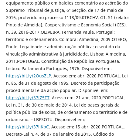
equipamento público em baldios comentário ao acórdão do
Supremo Tribunal de Justiça, 6ª Secção, de 17 de maio de
2016, proferido no processo 1118/09.0TBCHV, G1. S1 (relator
Pinto de Almeida). Cooperativismo e Economia Social (CES),
n. 39, 2016-2017.OLIVEIRA, Fernanda Paula. Portugal:
território e ordenamento. Coimbra: Almedina, 2009.OTERO,
Paulo. Legalidade e administração pública: o sentido da
vinculação administrativa à juridicidade. Lisboa: Almedina,
2011.PORTUGAL. Constituição da República Portuguesa.
Lisboa: Parlamento Português, 1976. Disponível em:
https://bit.ly/2OusZLP
. Acesso em: abr. 2020.PORTUGAL. Lei
n. 85, de 31 de agosto de 1995. Decreto de participação
procedimental e da acção popular. Disponível em:
https://bit.ly/37fZ5TT
. Acesso em: 21 abr. 2020.PORTUGAL.
Lei n. 31, de 30 de maio de 2014. Lei de bases gerais da
política pública de solos, de ordenamento do território e de
urbanismo. – LBPSOTU. Disponível em:
https://bit.ly/37ljKpC
. Acesso em: 15 abr. 2020.PORTUGAL.
Decreto-Lei n. 4, de 07 de janeiro de 2015. Código do