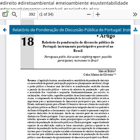
#direito #diretoambiental #meioambiente #sustentabilidade
#desenvolvimentosustentável #sociedade #law
#environmentallaw #environment #sustainabledevelopment
#society
Relatório de Ponderação de Discussão Pública de Portugal: Instrumento Participativo possível no Brasil