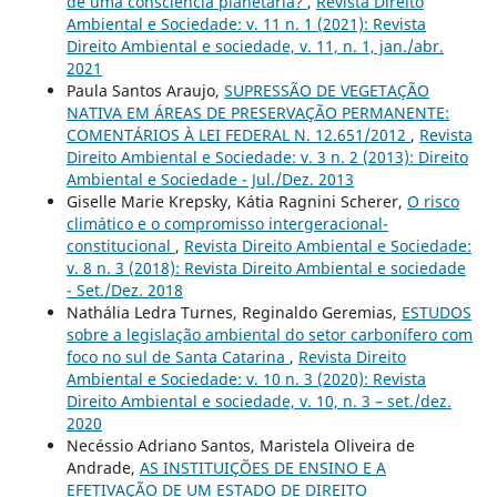
de uma consciência planetária?
,
Revista Direito
Ambiental e Sociedade: v. 11 n. 1 (2021): Revista
Direito Ambiental e sociedade, v. 11, n. 1, jan./abr.
2021
Paula Santos Araujo,
SUPRESSÃO DE VEGETAÇÃO
NATIVA EM ÁREAS DE PRESERVAÇÃO PERMANENTE:
COMENTÁRIOS À LEI FEDERAL N. 12.651/2012
,
Revista
Direito Ambiental e Sociedade: v. 3 n. 2 (2013): Direito
Ambiental e Sociedade - Jul./Dez. 2013
Giselle Marie Krepsky, Kátia Ragnini Scherer,
O risco
climático e o compromisso intergeracional-
constitucional
,
Revista Direito Ambiental e Sociedade:
v. 8 n. 3 (2018): Revista Direito Ambiental e sociedade
- Set./Dez. 2018
Nathália Ledra Turnes, Reginaldo Geremias,
ESTUDOS
sobre a legislação ambiental do setor carbonífero com
foco no sul de Santa Catarina
,
Revista Direito
Ambiental e Sociedade: v. 10 n. 3 (2020): Revista
Direito Ambiental e sociedade, v. 10, n. 3 – set./dez.
2020
Necéssio Adriano Santos, Maristela Oliveira de
Andrade,
AS INSTITUIÇÕES DE ENSINO E A
EFETIVAÇÃO DE UM ESTADO DE DIREITO