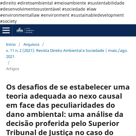
#direito #diretoambiental #meioambiente #sustentabilidade
#desenvolvimentosustentável #sociedade #law
#environmentallaw #environment #sustainabledevelopment
#society
Início
/
Arquivos
/
v. 11 n. 2 (2021): Revista Direito Ambiental e Sociedade | maio./ago.
2021
/
Artigos
Os desafios de se estabelecer uma
teoria adequada ao nexo causal
em face das peculiaridades do
dano ambiental: uma análise da
decisão proferida pelo Superior
Tribunal de Justiça no caso do