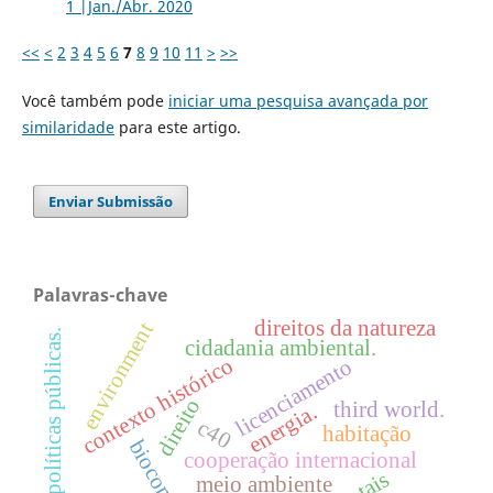
1 |Jan./Abr. 2020
<<
<
2
3
4
5
6
7
8
9
10
11
>
>>
Você também pode
iniciar uma pesquisa avançada por
similaridade
para este artigo.
Enviar Submissão
Palavras-chave
direitos da natureza
environment
políticas públicas.
cidadania ambiental.
contexto histórico
licenciamento
direito
third world.
energia.
c40
habitação
cooperação internacional
meio ambiente