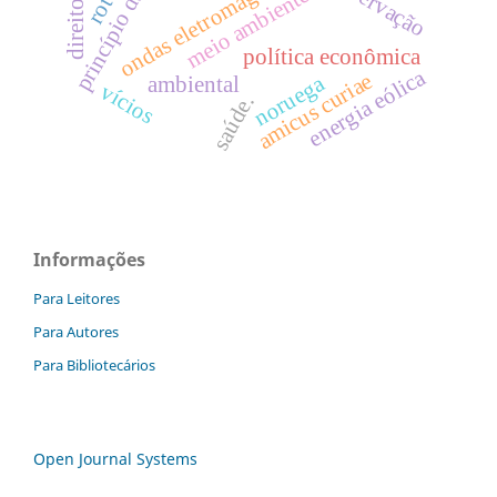
ondas eletromagnéticas
preservação
meio ambiente
política econômica
energia eólica
amicus curiae
noruega
ambiental
vícios
saúde.
Informações
Para Leitores
Para Autores
Para Bibliotecários
Open Journal Systems