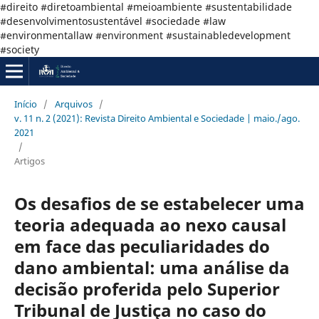
#direito #diretoambiental #meioambiente #sustentabilidade
#desenvolvimentosustentável #sociedade #law
#environmentallaw #environment #sustainabledevelopment
#society
Início
/
Arquivos
/
v. 11 n. 2 (2021): Revista Direito Ambiental e Sociedade | maio./ago.
2021
/
Artigos
Os desafios de se estabelecer uma
teoria adequada ao nexo causal
em face das peculiaridades do
dano ambiental: uma análise da
decisão proferida pelo Superior
Tribunal de Justiça no caso do