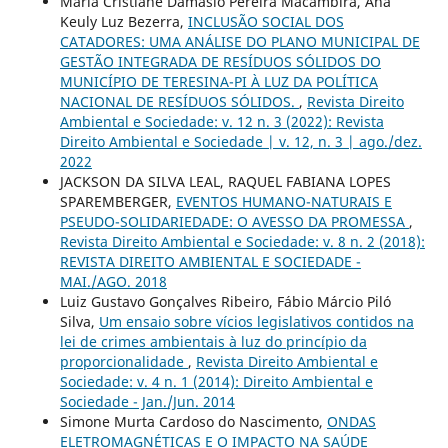
Maria Cristiane Damásio Pereira Macambira, Ana
Keuly Luz Bezerra,
INCLUSÃO SOCIAL DOS
CATADORES: UMA ANÁLISE DO PLANO MUNICIPAL DE
GESTÃO INTEGRADA DE RESÍDUOS SÓLIDOS DO
MUNICÍPIO DE TERESINA-PI À LUZ DA POLÍTICA
NACIONAL DE RESÍDUOS SÓLIDOS.
,
Revista Direito
Ambiental e Sociedade: v. 12 n. 3 (2022): Revista
Direito Ambiental e Sociedade | v. 12, n. 3 | ago./dez.
2022
JACKSON DA SILVA LEAL, RAQUEL FABIANA LOPES
SPAREMBERGER,
EVENTOS HUMANO-NATURAIS E
PSEUDO-SOLIDARIEDADE: O AVESSO DA PROMESSA
,
Revista Direito Ambiental e Sociedade: v. 8 n. 2 (2018):
REVISTA DIREITO AMBIENTAL E SOCIEDADE -
MAI./AGO. 2018
Luiz Gustavo Gonçalves Ribeiro, Fábio Márcio Piló
Silva,
Um ensaio sobre vícios legislativos contidos na
lei de crimes ambientais à luz do princípio da
proporcionalidade
,
Revista Direito Ambiental e
Sociedade: v. 4 n. 1 (2014): Direito Ambiental e
Sociedade - Jan./Jun. 2014
Simone Murta Cardoso do Nascimento,
ONDAS
ELETROMAGNÉTICAS E O IMPACTO NA SAÚDE