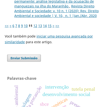
permanente: análise legislativa e da ocupação de
manguezais na ilha do Maranhão
,
Revista Direito
Ambiental e Sociedade: v. 10 n. 1 (2020): Rev. Direito
Ambiental e sociedade | V. 10, n. 1 |Jan./Abr. 2020
<<
<
6
7
8
9
10
11
12
13
14
15
>
>>
Você também pode
iniciar uma pesquisa avançada por
similaridade
para este artigo.
Enviar Submissão
Palavras-chave
intervenção
princípio da precaução
direito ambiental
tutela penal
desenvolvimento social
rotulagem
sbce