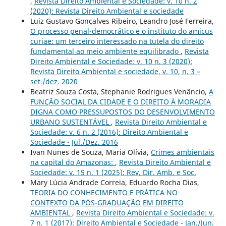
,
Revista Direito Ambiental e Sociedade: v. 10 n. 2
(2020): Revista Direito Ambiental e sociedade
Luiz Gustavo Gonçalves Ribeiro, Leandro José Ferreira,
O processo penal-democrático e o instituto do amicus
curiae: um terceiro interessado na tutela do direito
fundamental ao meio ambiente equilibrado
,
Revista
Direito Ambiental e Sociedade: v. 10 n. 3 (2020):
Revista Direito Ambiental e sociedade, v. 10, n. 3 –
set./dez. 2020
Beatriz Souza Costa, Stephanie Rodrigues Venâncio,
A
FUNÇÃO SOCIAL DA CIDADE E O DIREITO À MORADIA
DIGNA COMO PRESSUPOSTOS DO DESENVOLVIMENTO
URBANO SUSTENTÁVEL
,
Revista Direito Ambiental e
Sociedade: v. 6 n. 2 (2016): Direito Ambiental e
Sociedade - Jul./Dez. 2016
Ivan Nunes de Souza, Maria Olívia,
Crimes ambientais
na capital do Amazonas:
,
Revista Direito Ambiental e
Sociedade: v. 15 n. 1 (2025): Rev, Dir. Amb. e Soc.
Mary Lúcia Andrade Correia, Eduardo Rocha Dias,
TEORIA DO CONHECIMENTO E PRÁTICA NO
CONTEXTO DA PÓS-GRADUAÇÃO EM DIREITO
AMBIENTAL
,
Revista Direito Ambiental e Sociedade: v.
7 n. 1 (2017): Direito Ambiental e Sociedade - Jan./Jun.