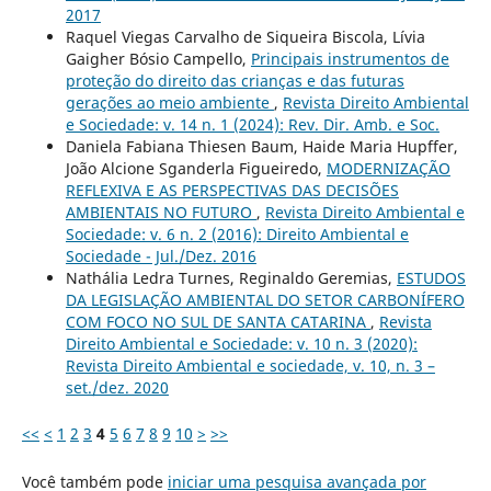
2017
Raquel Viegas Carvalho de Siqueira Biscola, Lívia
Gaigher Bósio Campello,
Principais instrumentos de
proteção do direito das crianças e das futuras
gerações ao meio ambiente
,
Revista Direito Ambiental
e Sociedade: v. 14 n. 1 (2024): Rev. Dir. Amb. e Soc.
Daniela Fabiana Thiesen Baum, Haide Maria Hupffer,
João Alcione Sganderla Figueiredo,
MODERNIZAÇÃO
REFLEXIVA E AS PERSPECTIVAS DAS DECISÕES
AMBIENTAIS NO FUTURO
,
Revista Direito Ambiental e
Sociedade: v. 6 n. 2 (2016): Direito Ambiental e
Sociedade - Jul./Dez. 2016
Nathália Ledra Turnes, Reginaldo Geremias,
ESTUDOS
DA LEGISLAÇÃO AMBIENTAL DO SETOR CARBONÍFERO
COM FOCO NO SUL DE SANTA CATARINA
,
Revista
Direito Ambiental e Sociedade: v. 10 n. 3 (2020):
Revista Direito Ambiental e sociedade, v. 10, n. 3 –
set./dez. 2020
<<
<
1
2
3
4
5
6
7
8
9
10
>
>>
Você também pode
iniciar uma pesquisa avançada por