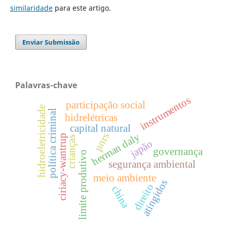
similaridade
para este artigo.
Enviar Submissão
Palavras-chave
instrumentos
participação social
hidroeletricidade
política criminal
hidrelétricas
capital natural
herman daly
pnrs
ciriacy-wantrup
crianças
japão
governança
limite produtivo
segurança ambiental
meio ambiente
atingidos
direito
china