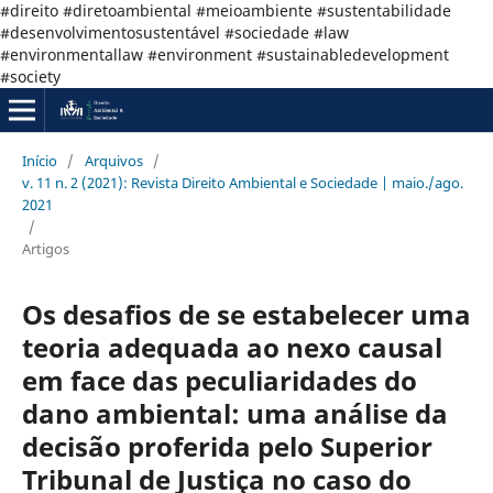
#direito #diretoambiental #meioambiente #sustentabilidade
#desenvolvimentosustentável #sociedade #law
#environmentallaw #environment #sustainabledevelopment
#society
Início
/
Arquivos
/
v. 11 n. 2 (2021): Revista Direito Ambiental e Sociedade | maio./ago.
2021
/
Artigos
Os desafios de se estabelecer uma
teoria adequada ao nexo causal
em face das peculiaridades do
dano ambiental: uma análise da
decisão proferida pelo Superior
Tribunal de Justiça no caso do