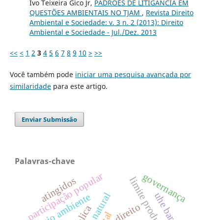
Ivo Teixeira Gico Jr,
PADRÕES DE LITIGÂNCIA EM
QUESTÕES AMBIENTAIS NO TJAM
,
Revista Direito
Ambiental e Sociedade: v. 3 n. 2 (2013): Direito
Ambiental e Sociedade - Jul./Dez. 2013
<<
<
1
2
3
4
5
6
7
8
9
10
>
>>
Você também pode
iniciar uma pesquisa avançada por
similaridade
para este artigo.
Enviar Submissão
Palavras-chave
participação popular
governança
limite produtivo
atingidos
capital natural
meio ambiente
direito