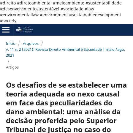
#direito #diretoambiental #meioambiente #sustentabilidade
#desenvolvimentosustentável #sociedade #law
#environmentallaw #environment #sustainabledevelopment
#society
Início
/
Arquivos
/
v. 11 n. 2 (2021): Revista Direito Ambiental e Sociedade | maio./ago.
2021
/
Artigos
Os desafios de se estabelecer uma
teoria adequada ao nexo causal
em face das peculiaridades do
dano ambiental: uma análise da
decisão proferida pelo Superior
Tribunal de Justiça no caso do