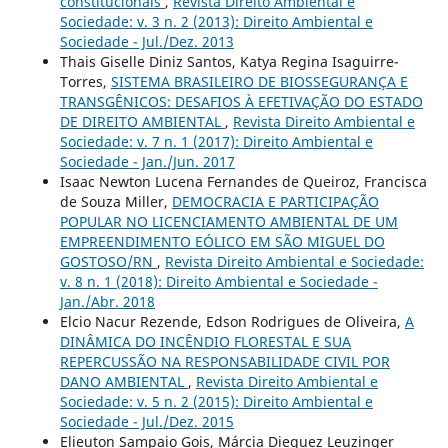
constitucionais
,
Revista Direito Ambiental e
Sociedade: v. 3 n. 2 (2013): Direito Ambiental e
Sociedade - Jul./Dez. 2013
Thais Giselle Diniz Santos, Katya Regina Isaguirre-
Torres,
SISTEMA BRASILEIRO DE BIOSSEGURANÇA E
TRANSGÊNICOS: DESAFIOS À EFETIVAÇÃO DO ESTADO
DE DIREITO AMBIENTAL
,
Revista Direito Ambiental e
Sociedade: v. 7 n. 1 (2017): Direito Ambiental e
Sociedade - Jan./Jun. 2017
Isaac Newton Lucena Fernandes de Queiroz, Francisca
de Souza Miller,
DEMOCRACIA E PARTICIPAÇÃO
POPULAR NO LICENCIAMENTO AMBIENTAL DE UM
EMPREENDIMENTO EÓLICO EM SÃO MIGUEL DO
GOSTOSO/RN
,
Revista Direito Ambiental e Sociedade:
v. 8 n. 1 (2018): Direito Ambiental e Sociedade -
Jan./Abr. 2018
Elcio Nacur Rezende, Edson Rodrigues de Oliveira,
A
DINÂMICA DO INCÊNDIO FLORESTAL E SUA
REPERCUSSÃO NA RESPONSABILIDADE CIVIL POR
DANO AMBIENTAL
,
Revista Direito Ambiental e
Sociedade: v. 5 n. 2 (2015): Direito Ambiental e
Sociedade - Jul./Dez. 2015
Elieuton Sampaio Gois, Márcia Dieguez Leuzinger