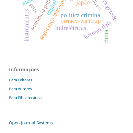
uhe barra grande.
audiência pública
segurança ambiental
japão
pnrs
instrumentos
política criminal
ciriacy-wantrup
herman daly
hidrelétricas
china
Informações
Para Leitores
Para Autores
Para Bibliotecários
Open Journal Systems