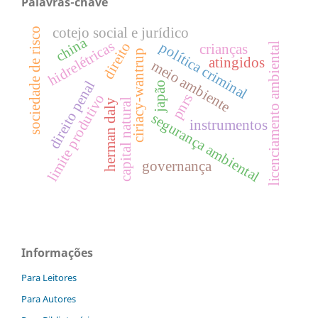
Palavras-chave
cotejo social e jurídico
sociedade de risco
china
hidrelétricas
política criminal
direito
licenciamento ambiental
crianças
ciriacy-wantrup
atingidos
meio ambiente
direito penal
japão
limite produtivo
pnrs
capital natural
herman daly
segurança ambiental
instrumentos
governança
Informações
Para Leitores
Para Autores