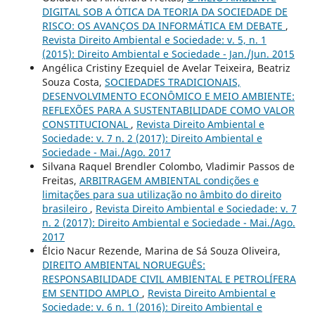
DIGITAL SOB A ÓTICA DA TEORIA DA SOCIEDADE DE
RISCO: OS AVANÇOS DA INFORMÁTICA EM DEBATE
,
Revista Direito Ambiental e Sociedade: v. 5, n. 1
(2015): Direito Ambiental e Sociedade - Jan./Jun. 2015
Angélica Cristiny Ezequiel de Avelar Teixeira, Beatriz
Souza Costa,
SOCIEDADES TRADICIONAIS,
DESENVOLVIMENTO ECONÔMICO E MEIO AMBIENTE:
REFLEXÕES PARA A SUSTENTABILIDADE COMO VALOR
CONSTITUCIONAL
,
Revista Direito Ambiental e
Sociedade: v. 7 n. 2 (2017): Direito Ambiental e
Sociedade - Mai./Ago. 2017
Silvana Raquel Brendler Colombo, Vladimir Passos de
Freitas,
ARBITRAGEM AMBIENTAL condições e
limitações para sua utilização no âmbito do direito
brasileiro
,
Revista Direito Ambiental e Sociedade: v. 7
n. 2 (2017): Direito Ambiental e Sociedade - Mai./Ago.
2017
Élcio Nacur Rezende, Marina de Sá Souza Oliveira,
DIREITO AMBIENTAL NORUEGUÊS:
RESPONSABILIDADE CIVIL AMBIENTAL E PETROLÍFERA
EM SENTIDO AMPLO
,
Revista Direito Ambiental e
Sociedade: v. 6 n. 1 (2016): Direito Ambiental e