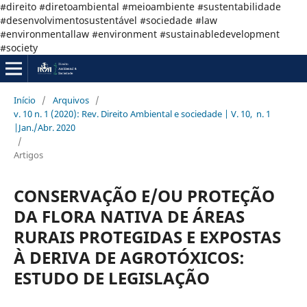
#direito #diretoambiental #meioambiente #sustentabilidade
#desenvolvimentosustentável #sociedade #law
#environmentallaw #environment #sustainabledevelopment
#society
Início
/
Arquivos
/
v. 10 n. 1 (2020): Rev. Direito Ambiental e sociedade | V. 10, n. 1
|Jan./Abr. 2020
/
Artigos
CONSERVAÇÃO E/OU PROTEÇÃO
DA FLORA NATIVA DE ÁREAS
RURAIS PROTEGIDAS E EXPOSTAS
À DERIVA DE AGROTÓXICOS:
ESTUDO DE LEGISLAÇÃO