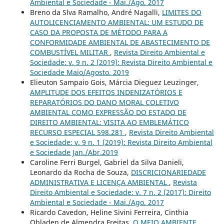
Ambiental e Sociedade - Mai./Ago. 2017
Breno da Slva Ramalho, André Nagalli,
LIMITES DO
AUTOLICENCIAMENTO AMBIENTAL: UM ESTUDO DE
CASO DA PROPOSTA DE MÉTODO PARA A
CONFORMIDADE AMBIENTAL DE ABASTECIMENTO DE
COMBUSTÍVEL MILITAR
,
Revista Direito Ambiental e
Sociedade: v. 9 n. 2 (2019): Revista Direito Ambiental e
Sociedade Maio/Agosto. 2019
Elieuton Sampaio Gois, Márcia Dieguez Leuzinger,
AMPLITUDE DOS EFEITOS INDENIZATÓRIOS E
REPARATÓRIOS DO DANO MORAL COLETIVO
AMBIENTAL COMO EXPRESSÃO DO ESTADO DE
DIREITO AMBIENTAL: VISITA AO EMBLEMÁTICO
RECURSO ESPECIAL 598.281
,
Revista Direito Ambiental
e Sociedade: v. 9 n. 1 (2019): Revista Direito Ambiental
e Sociedade Jan./Abr.2019
Caroline Ferri Burgel, Gabriel da Silva Danieli,
Leonardo da Rocha de Souza,
DISCRICIONARIEDADE
ADMINISTRATIVA E LICENÇA AMBIENTAL
,
Revista
Direito Ambiental e Sociedade: v. 7 n. 2 (2017): Direito
Ambiental e Sociedade - Mai./Ago. 2017
Ricardo Cavedon, Heline Sivini Ferreira, Cinthia
Obladen de Almendra Freitas,
O MEIO AMBIENTE