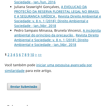
Sociedade - Jan./Jun. 2016
Juliana Seawright Gonçalves,
A EVOLUÇAO DA
PROTEÇÃO DA RESERVA FLORESTAL LEGAL NO BRASIL
E A SEGURANÇA JURÍDICA
,
Revista Direito Ambiental e
Sociedade: v. 8 n. 1 (2018): Direito Ambiental e
Sociedade - Jan./Abr. 2018
Pedro Sampaio Minassa, Brunela Vincenzi,
A incógnita
ambiental do princípio da precaução
,
Revista Direito
Ambiental e Sociedade: v. 8 n. 1 (2018): Direito
Ambiental e Sociedade - Jan./Abr. 2018
1
2
3
4
5
6
7
8
9
10
>
>>
Você também pode
iniciar uma pesquisa avançada por
similaridade
para este artigo.
Enviar Submissão