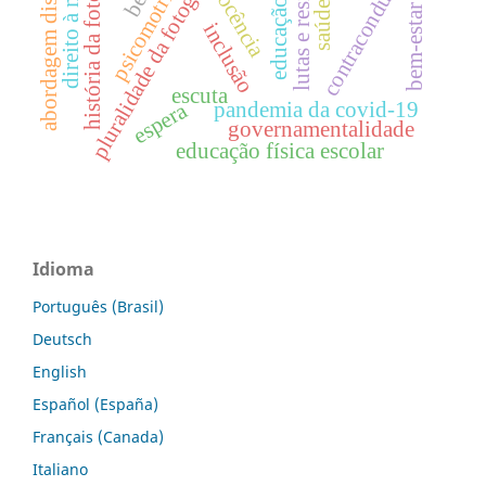
lutas e resistências
direito à memória
abordagem discursiva
história da fotografia.
psicomotricidade
pluralidade da fotografia
contraconduta
docência
bem-estar
inclusão
escuta
pandemia da covid-19
espera
governamentalidade
educação física escolar
Idioma
Português (Brasil)
Deutsch
English
Español (España)
Français (Canada)
Italiano