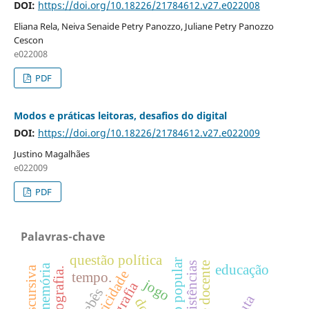
DOI:
https://doi.org/10.18226/21784612.v27.e022008
Eliana Rela, Neiva Senaide Petry Panozzo, Juliane Petry Panozzo
Cescon
e022008
PDF
Modos e práticas leitoras, desafios do digital
DOI:
https://doi.org/10.18226/21784612.v27.e022009
Justino Magalhães
e022009
PDF
Palavras-chave
questão política
educação popular
saúde docente
educação
tempo.
jogo
bebês