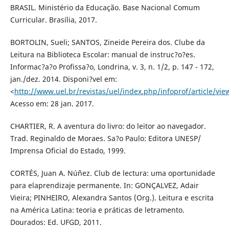
BRASIL. Ministério da Educação. Base Nacional Comum
Curricular. Brasília, 2017.
BORTOLIN, Sueli; SANTOS, Zineide Pereira dos. Clube da
Leitura na Biblioteca Escolar: manual de instruc?o?es.
Informac?a?o Profissa?o, Londrina, v. 3, n. 1/2, p. 147 - 172,
jan./dez. 2014. Disponi?vel em:
<
http://www.uel.br/revistas/uel/index.php/infoprof/article/vi
Acesso em: 28 jan. 2017.
CHARTIER, R. A aventura do livro: do leitor ao navegador.
Trad. Reginaldo de Moraes. Sa?o Paulo: Editora UNESP/
Imprensa Oficial do Estado, 1999.
CORTÉS, Juan A. Núñez. Club de lectura: uma oportunidade
para elaprendizaje permanente. In: GONÇALVEZ, Adair
Vieira; PINHEIRO, Alexandra Santos (Org.). Leitura e escrita
na América Latina: teoria e práticas de letramento.
Dourados: Ed. UFGD, 2011.