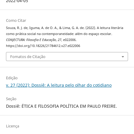
2022-04-05
Como Citar
Souza, R. J. de, Iguma, A. de O. A., & Lima, G. A. de. (2022). A leitura literária
como prática social na contemporaneidade: além do espaço escolar.
CONJECTURA: Filosofia E Educação
,
27
, e022006.
https://doi.org/10.18226/21784612.v27.e022006
Fomatos de Citação
Edição
v. 27 (2022): Dossiê: A leitura pelo olhar do cotidiano
Seção
Dossiê: ÉTICA E FILOSOFIA POLÍTICA EM PAULO FREIRE.
Licença