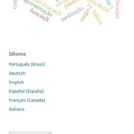
michel foucault
convivência
pessoa
apresentação
mega-2
meditação.
foucault
hábito
Idioma
Português (Brasil)
Deutsch
English
Español (España)
Français (Canada)
Italiano