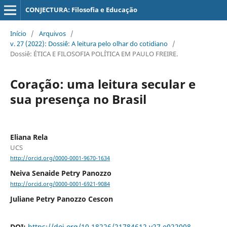
CONJECTURA: Filosofia e Educação
Início
/
Arquivos
/
v. 27 (2022): Dossiê: A leitura pelo olhar do cotidiano
/
Dossiê: ÉTICA E FILOSOFIA POLÍTICA EM PAULO FREIRE.
Coração: uma leitura secular e
sua presença no Brasil
Eliana Rela
UCS
http://orcid.org/0000-0001-9670-1634
Neiva Senaide Petry Panozzo
http://orcid.org/0000-0001-6921-9084
Juliane Petry Panozzo Cescon
DOI:
https://doi.org/10.18226/21784612.v27.e022008