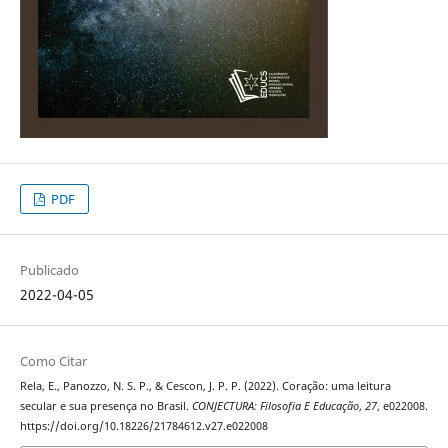
PDF
Publicado
2022-04-05
Como Citar
Rela, E., Panozzo, N. S. P., & Cescon, J. P. P. (2022). Coração: uma leitura
secular e sua presença no Brasil.
CONJECTURA: Filosofia E Educação
,
27
, e022008.
https://doi.org/10.18226/21784612.v27.e022008