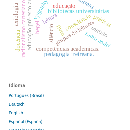
formas
vygotsky
educação pré-escolar
racionalismo cartesiano
educação
axiologia
bibliotecas universitárias
leitura
consciência
práticas
grupos de leitores
hegel
livro
silêncio
sentido
docência
santo andré
competências académicas.
pedagogia freireana.
Idioma
Português (Brasil)
Deutsch
English
Español (España)