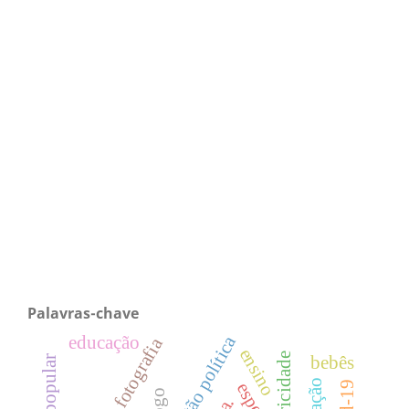
Palavras-chave
questão política
educação
ensino
bebês
espera
jogo