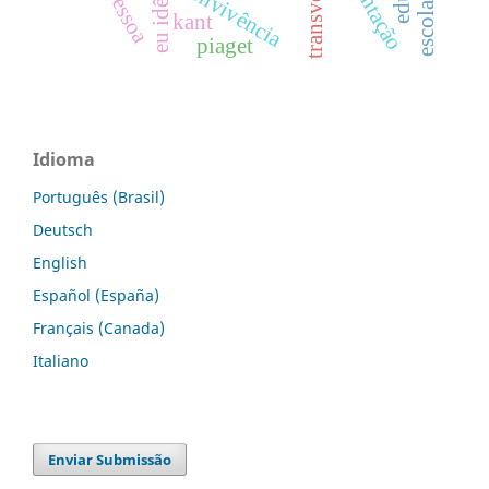
eu idêntico
convivência
pessoa
kant
piaget
Idioma
Português (Brasil)
Deutsch
English
Español (España)
Français (Canada)
Italiano
Enviar Submissão