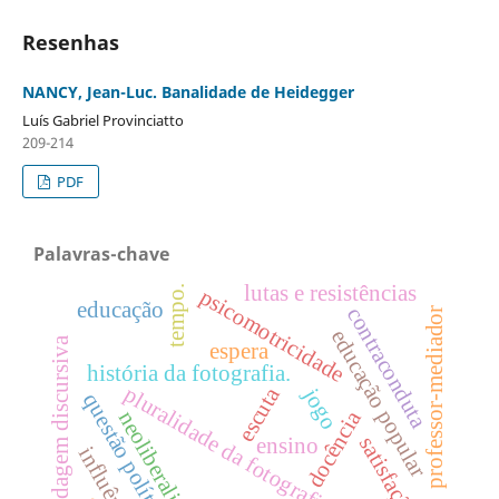
Resenhas
NANCY, Jean-Luc. Banalidade de Heidegger
Luís Gabriel Provinciatto
209-214
PDF
Palavras-chave
lutas e resistências
tempo.
psicomotricidade
educação
contraconduta
professor-mediador
educação popular
abordagem discursiva
espera
história da fotografia.
pluralidade da fotografia
escuta
jogo
questão política
docência
neoliberalismo
satisfação
ensino
influências