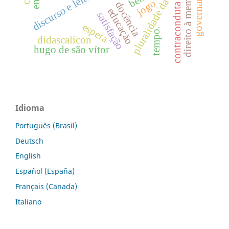
pluralidade da fotografia
direito à memória
jogo
docência
contraconduta
educação
satisfação
espera
tempo.
didascalicon
hugo de são vítor
Idioma
Português (Brasil)
Deutsch
English
Español (España)
Français (Canada)
Italiano