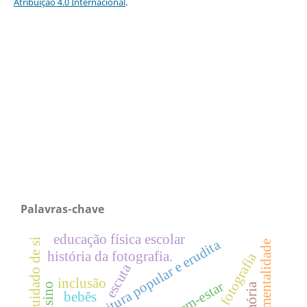
Atribuição 4.0 Internacional
.
Palavras-chave
educação física escolar
cuidado de si
discurso e leitura popular e erudita
governamentalidade
história da fotografia.
escuta
inclusão
bem-estar
ensino
bebês