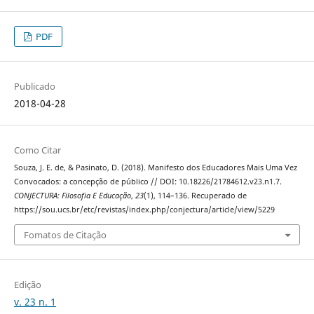
PDF
Publicado
2018-04-28
Como Citar
Souza, J. E. de, & Pasinato, D. (2018). Manifesto dos Educadores Mais Uma Vez
Convocados: a concepção de público // DOI: 10.18226/21784612.v23.n1.7.
CONJECTURA: Filosofia E Educação
,
23
(1), 114–136. Recuperado de
https://sou.ucs.br/etc/revistas/index.php/conjectura/article/view/5229
Fomatos de Citação
Edição
v. 23 n. 1