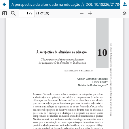
A perspectiva da alteridade na educação // DOI: 10.18226/21784612.v23.n1.10