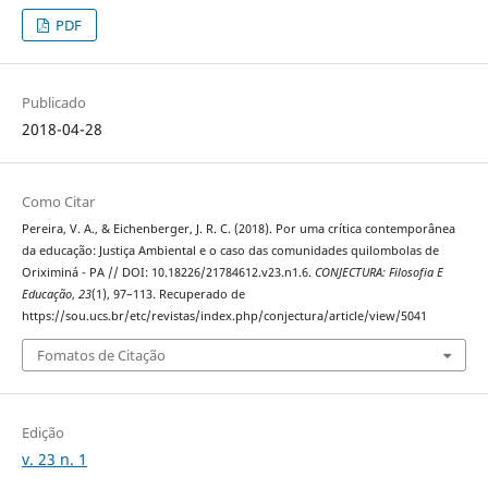
PDF
Publicado
2018-04-28
Como Citar
Pereira, V. A., & Eichenberger, J. R. C. (2018). Por uma crítica contemporânea
da educação: Justiça Ambiental e o caso das comunidades quilombolas de
Oriximiná - PA // DOI: 10.18226/21784612.v23.n1.6.
CONJECTURA: Filosofia E
Educação
,
23
(1), 97–113. Recuperado de
https://sou.ucs.br/etc/revistas/index.php/conjectura/article/view/5041
Fomatos de Citação
Edição
v. 23 n. 1