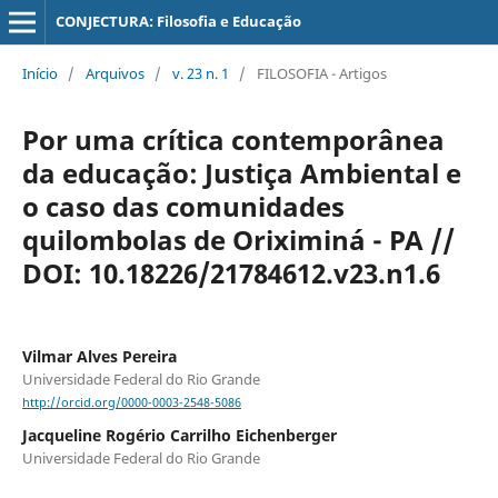
CONJECTURA: Filosofia e Educação
Início
/
Arquivos
/
v. 23 n. 1
/
FILOSOFIA - Artigos
Por uma crítica contemporânea
da educação: Justiça Ambiental e
o caso das comunidades
quilombolas de Oriximiná - PA //
DOI: 10.18226/21784612.v23.n1.6
Vilmar Alves Pereira
Universidade Federal do Rio Grande
http://orcid.org/0000-0003-2548-5086
Jacqueline Rogério Carrilho Eichenberger
Universidade Federal do Rio Grande