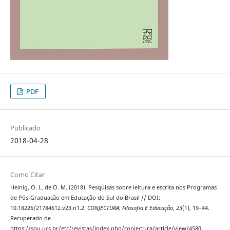
PDF
Publicado
2018-04-28
Como Citar
Heinig, O. L. de O. M. (2018). Pesquisas sobre leitura e escrita nos Programas
de Pós-Graduação em Educação do Sul do Brasil // DOI:
10.18226/21784612.v23.n1.2.
CONJECTURA: Filosofia E Educação
,
23
(1), 19–44.
Recuperado de
https://sou.ucs.br/etc/revistas/index.php/conjectura/article/view/4580