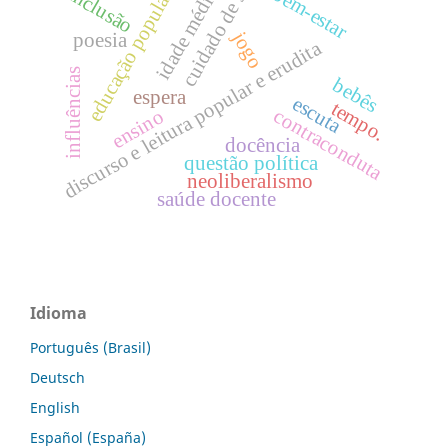
cuidado de si
bem-estar
idade média
inclusão
educação popular
jogo
poesia
discurso e leitura popular e erudita
influências
bebês
espera
escuta
tempo.
contraconduta
ensino
docência
questão política
neoliberalismo
saúde docente
Idioma
Português (Brasil)
Deutsch
English
Español (España)