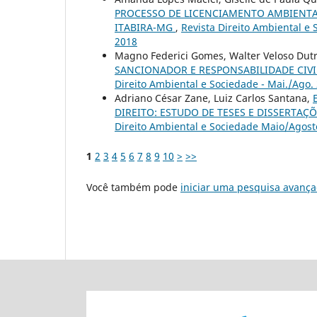
PROCESSO DE LICENCIAMENTO AMBIENTAL
ITABIRA-MG
,
Revista Direito Ambiental e S
2018
Magno Federici Gomes, Walter Veloso Dut
SANCIONADOR E RESPONSABILIDADE CIV
Direito Ambiental e Sociedade - Mai./Ago.
Adriano César Zane, Luiz Carlos Santana,
DIREITO: ESTUDO DE TESES E DISSERTAÇ
Direito Ambiental e Sociedade Maio/Agost
1
2
3
4
5
6
7
8
9
10
>
>>
Você também pode
iniciar uma pesquisa avança