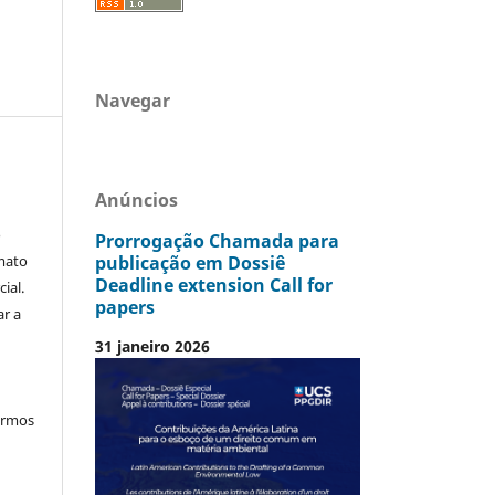
Navegar
Anúncios
o
Prorrogação Chamada para
mato
publicação em Dossiê
Deadline extension Call for
ial.
papers
ar a
31 janeiro 2026
termos