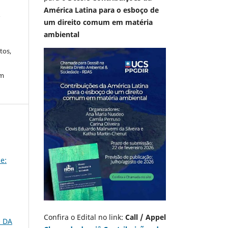
América Latina para o esboço de
A
um direito comum em matéria
ambiental
tos,
em
e:
Confira o Edital no link:
Call / Appel
 DA