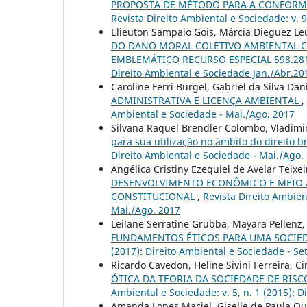
PROPOSTA DE MÉTODO PARA A CONFORMI
Revista Direito Ambiental e Sociedade: v. 
Elieuton Sampaio Gois, Márcia Dieguez Le
DO DANO MORAL COLETIVO AMBIENTAL CO
EMBLEMÁTICO RECURSO ESPECIAL 598.28
Direito Ambiental e Sociedade Jan./Abr.20
Caroline Ferri Burgel, Gabriel da Silva Da
ADMINISTRATIVA E LICENÇA AMBIENTAL
,
Ambiental e Sociedade - Mai./Ago. 2017
Silvana Raquel Brendler Colombo, Vladimir
para sua utilização no âmbito do direito b
Direito Ambiental e Sociedade - Mai./Ago.
Angélica Cristiny Ezequiel de Avelar Teixe
DESENVOLVIMENTO ECONÔMICO E MEIO A
CONSTITUCIONAL
,
Revista Direito Ambient
Mai./Ago. 2017
Leilane Serratine Grubba, Mayara Pellenz,
FUNDAMENTOS ÉTICOS PARA UMA SOCIE
(2017): Direito Ambiental e Sociedade - Se
Ricardo Cavedon, Heline Sivini Ferreira, 
ÓTICA DA TEORIA DA SOCIEDADE DE RIS
Ambiental e Sociedade: v. 5, n. 1 (2015): D
Amanda Lopes Maciel, Giselle de Paula Q