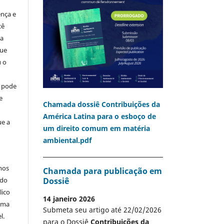
ença e
cê
ia
que
u o
o pode
e
Chamada dossiê Contribuições da
América Latina para o esboço de
ue a
um direito comum em matéria
ambiental.pdf
mos
Chamada para publicação em
Dossiê
 do
lico
14 janeiro 2026
 uma
Submeta seu artigo até 22/02/2026
l.
para o Dossiê
Contribuições da