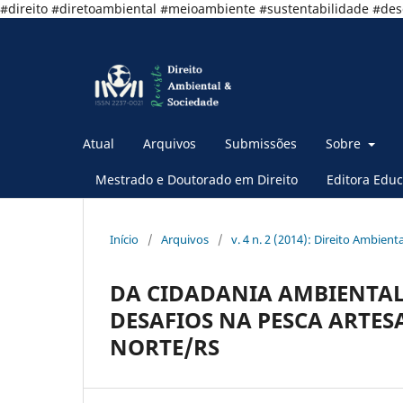
#direito #diretoambiental #meioambiente #sustentabilidade #de
Atual
Arquivos
Submissões
Sobre
Mestrado e Doutorado em Direito
Editora Educ
Início
/
Arquivos
/
v. 4 n. 2 (2014): Direito Ambient
DA CIDADANIA AMBIENTAL
DESAFIOS NA PESCA ARTES
NORTE/RS