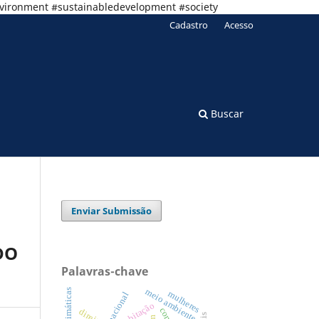
nvironment #sustainabledevelopment #society
Cadastro
Acesso
Buscar
Enviar Submissão
DO
Palavras-chave
meio ambiente
mulheres
habitação
direito