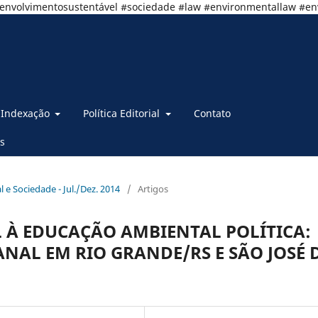
senvolvimentosustentável #sociedade #law #environmentallaw #e
Indexação
Política Editorial
Contato
s
al e Sociedade - Jul./Dez. 2014
/
Artigos
 À EDUCAÇÃO AMBIENTAL POLÍTICA:
ANAL EM RIO GRANDE/RS E SÃO JOSÉ 