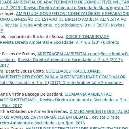
DADE AMBIENTAL DE ABASTECIMENTO DE COMBUSTÍVEL MILITA
9 n. 2 (2019): Revista Direito Ambiental e Sociedade Maio/Agosto. 2
uzinger,
AMPLITUDE DOS EFEITOS INDENIZATÓRIOS E REPARATÓR
MO EXPRESSÃO DO ESTADO DE DIREITO AMBIENTAL: VISITA AO
1
,
Revista Direito Ambiental e Sociedade: v. 9 n. 1 (2019): Revista
19
nieli, Leonardo da Rocha de Souza,
DISCRICIONARIEDADE
Revista Direito Ambiental e Sociedade: v. 7 n. 2 (2017): Direito
 Passos de Freitas,
ARBITRAGEM AMBIENTAL condições e limitaçõ
rasileiro
,
Revista Direito Ambiental e Sociedade: v. 7 n. 2 (2017):
 2017
ira, Beatriz Souza Costa,
SOCIEDADES TRADICIONAIS,
MBIENTE: REFLEXÕES PARA A SUSTENTABILIDADE COMO VALOR
al e Sociedade: v. 7 n. 2 (2017): Direito Ambiental e Sociedade -
 Ana Cristina Bacega De Bastiani,
CIDADANIA AMBIENTAL:
DADE SUSTENTÁVEL
,
Revista Direito Ambiental e Sociedade: v. 7 n. 
t./Dez. 2017
Cinthia Obladen de Almendra Freitas,
O MEIO AMBIENTE DIGITAL SO
CO: OS AVANÇOS DA INFORMÁTICA EM DEBATE
,
Revista Direito
ireito Ambiental e Sociedade - Jan./Jun. 2015
ueiroz Cunha,
ANÁLISE DAS POTENCIALIDADES E FRAGILIDADES DO