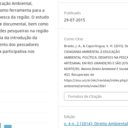
ucação Ambiental,
 como ferramenta para a
Publicado
pesca da região. O estudo
29-07-2015
co e documental, bem como
des pesqueiras na região
ia da introdução da
Como Citar
ento dos pescadores
Braido, J. A., & Caporlingua, V. H. (2015). D
 participativa nos
CIDADANIA AMBIENTAL À EDUCAÇÃO
AMBIENTAL POLÍTICA: DESAFIOS NA PESC
ARTESANAL EM RIO GRANDE/RS E SÃO JOS
NORTE/RS.
Revista Direito Ambiental E Socie
4
(2). Recuperado de
https://sou.ucs.br/etc/revistas/index.php/
ambiental/article/view/3561
Fomatos de Citação
Edição
v. 4 n. 2 (2014): Direito Ambiental