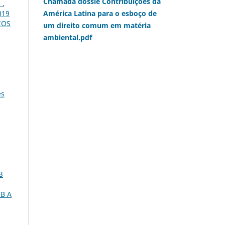
Chamada dossiê Contribuições da
R
,
019
América Latina para o esboço de
IOS
um direito comum em matéria
ambiental.pdf
es
3
B A