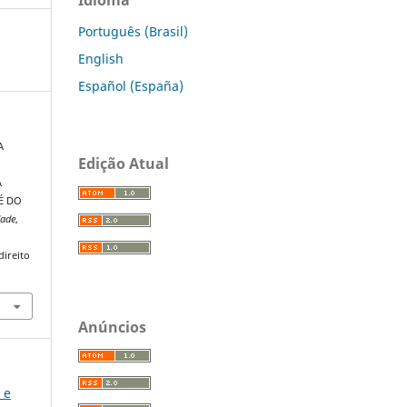
Português (Brasil)
English
Español (España)
A
Edição Atual
A
É DO
dade
,
direito
Anúncios
 e