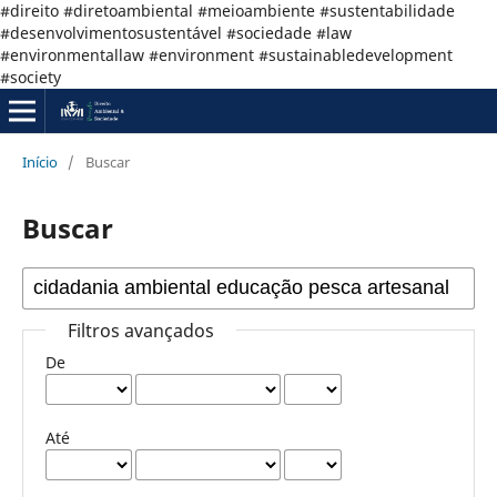
#direito #diretoambiental #meioambiente #sustentabilidade
#desenvolvimentosustentável #sociedade #law
#environmentallaw #environment #sustainabledevelopment
#society
Início
/
Buscar
Buscar
Filtros avançados
De
Até