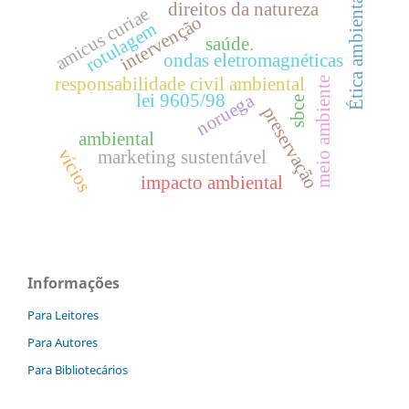
Ética ambiental
direitos da natureza
amicus curiae
intervenção
rotulagem
saúde.
ondas eletromagnéticas
responsabilidade civil ambiental
meio ambiente
noruega
lei 9605/98
sbce
preservação
ambiental
vícios
marketing sustentável
impacto ambiental
Informações
Para Leitores
Para Autores
Para Bibliotecários