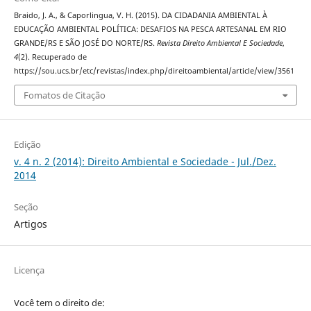
Braido, J. A., & Caporlingua, V. H. (2015). DA CIDADANIA AMBIENTAL À
EDUCAÇÃO AMBIENTAL POLÍTICA: DESAFIOS NA PESCA ARTESANAL EM RIO
GRANDE/RS E SÃO JOSÉ DO NORTE/RS.
Revista Direito Ambiental E Sociedade
,
4
(2). Recuperado de
https://sou.ucs.br/etc/revistas/index.php/direitoambiental/article/view/3561
Fomatos de Citação
Edição
v. 4 n. 2 (2014): Direito Ambiental e Sociedade - Jul./Dez.
2014
Seção
Artigos
Licença
Você tem o direito de: