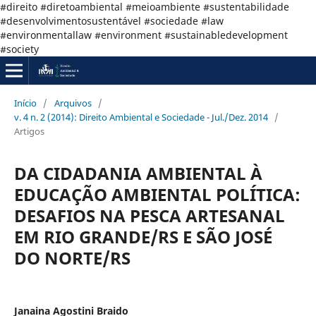
#direito #diretoambiental #meioambiente #sustentabilidade
#desenvolvimentosustentável #sociedade #law
#environmentallaw #environment #sustainabledevelopment
#society
Início
/
Arquivos
/
v. 4 n. 2 (2014): Direito Ambiental e Sociedade - Jul./Dez. 2014
/
Artigos
DA CIDADANIA AMBIENTAL À
EDUCAÇÃO AMBIENTAL POLÍTICA:
DESAFIOS NA PESCA ARTESANAL
EM RIO GRANDE/RS E SÃO JOSÉ
DO NORTE/RS
Janaina Agostini Braido