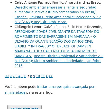
Celso Antonio Pacheco Fiorillo, Alvaro Sánchez Bravo,
Derecho ambiental empresarial ante la seguridad
alimentaria: breve estudio comparativo en Brasil/
España
,
Revista Direito Ambiental e Sociedade: v. 12
n. 2 (2022): Rev, Dir. Amb. e Soc.
Cidângelo Lemos Galvão Penna, Elcio Nacur Rezende,
RESPONSABILIDADE CIVIL DIANTE DA TRAGÉDIA DO
ROMPIMENTO DAS BARRAGENS EM MARIANA – O
DESAFIO DA QUANTIFICAÇÃO DOS DANOS CIVIL
LIABILITY IN TRAGEDY OF BREACH OF DAMS IN
MARIANA - THE CHALLENGE OF MEASUREMENT OF
DAMAGES
,
Revista Direito Ambiental e Sociedade: v. 8
n. 1 (2018): Direito Ambiental e Sociedade - Jan./Abr.
2018
<<
<
2
3
4
5
6
7
8
9
10
11
>
>>
Você também pode
iniciar uma pesquisa avançada por
similaridade
para este artigo.
Enviar Submissão