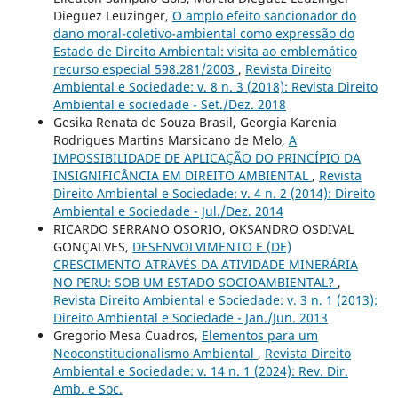
Dieguez Leuzinger,
O amplo efeito sancionador do
dano moral-coletivo-ambiental como expressão do
Estado de Direito Ambiental: visita ao emblemático
recurso especial 598.281/2003
,
Revista Direito
Ambiental e Sociedade: v. 8 n. 3 (2018): Revista Direito
Ambiental e sociedade - Set./Dez. 2018
Gesika Renata de Souza Brasil, Georgia Karenia
Rodrigues Martins Marsicano de Melo,
A
IMPOSSIBILIDADE DE APLICAÇÃO DO PRINCÍPIO DA
INSIGNIFICÂNCIA EM DIREITO AMBIENTAL
,
Revista
Direito Ambiental e Sociedade: v. 4 n. 2 (2014): Direito
Ambiental e Sociedade - Jul./Dez. 2014
RICARDO SERRANO OSORIO, OKSANDRO OSDIVAL
GONÇALVES,
DESENVOLVIMENTO E (DE)
CRESCIMENTO ATRAVÉS DA ATIVIDADE MINERÁRIA
NO PERU: SOB UM ESTADO SOCIOAMBIENTAL?
,
Revista Direito Ambiental e Sociedade: v. 3 n. 1 (2013):
Direito Ambiental e Sociedade - Jan./Jun. 2013
Gregorio Mesa Cuadros,
Elementos para um
Neoconstitucionalismo Ambiental
,
Revista Direito
Ambiental e Sociedade: v. 14 n. 1 (2024): Rev. Dir.
Amb. e Soc.