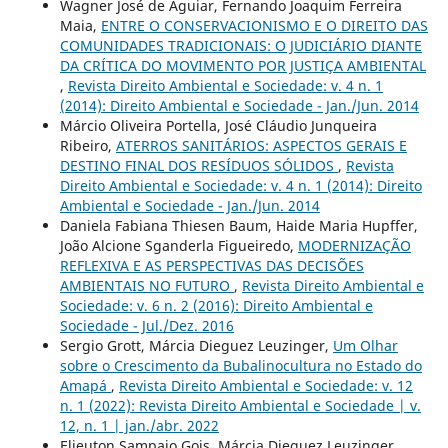
Wagner José de Aguiar, Fernando Joaquim Ferreira
Maia,
ENTRE O CONSERVACIONISMO E O DIREITO DAS
COMUNIDADES TRADICIONAIS: O JUDICIÁRIO DIANTE
DA CRÍTICA DO MOVIMENTO POR JUSTIÇA AMBIENTAL
,
Revista Direito Ambiental e Sociedade: v. 4 n. 1
(2014): Direito Ambiental e Sociedade - Jan./Jun. 2014
Márcio Oliveira Portella, José Cláudio Junqueira
Ribeiro,
ATERROS SANITÁRIOS: ASPECTOS GERAIS E
DESTINO FINAL DOS RESÍDUOS SÓLIDOS
,
Revista
Direito Ambiental e Sociedade: v. 4 n. 1 (2014): Direito
Ambiental e Sociedade - Jan./Jun. 2014
Daniela Fabiana Thiesen Baum, Haide Maria Hupffer,
João Alcione Sganderla Figueiredo,
MODERNIZAÇÃO
REFLEXIVA E AS PERSPECTIVAS DAS DECISÕES
AMBIENTAIS NO FUTURO
,
Revista Direito Ambiental e
Sociedade: v. 6 n. 2 (2016): Direito Ambiental e
Sociedade - Jul./Dez. 2016
Sergio Grott, Márcia Dieguez Leuzinger,
Um Olhar
sobre o Crescimento da Bubalinocultura no Estado do
Amapá
,
Revista Direito Ambiental e Sociedade: v. 12
n. 1 (2022): Revista Direito Ambiental e Sociedade | v.
12, n. 1 | jan./abr. 2022
Elieuton Sampaio Gois, Márcia Dieguez Leuzinger