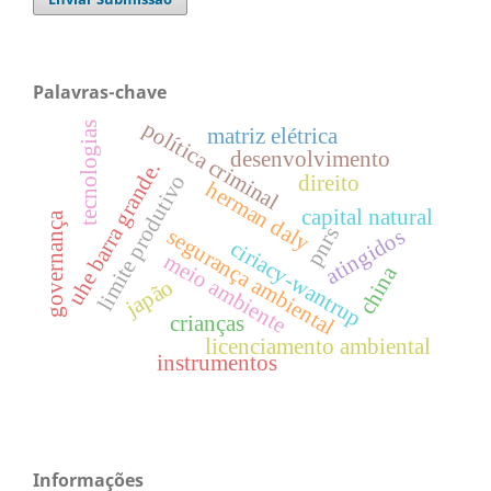
Palavras-chave
política criminal
tecnologias
matriz elétrica
desenvolvimento
uhe barra grande.
limite produtivo
direito
herman daly
capital natural
governança
pnrs
atingidos
segurança ambiental
ciriacy-wantrup
meio ambiente
china
japão
crianças
licenciamento ambiental
instrumentos
Informações