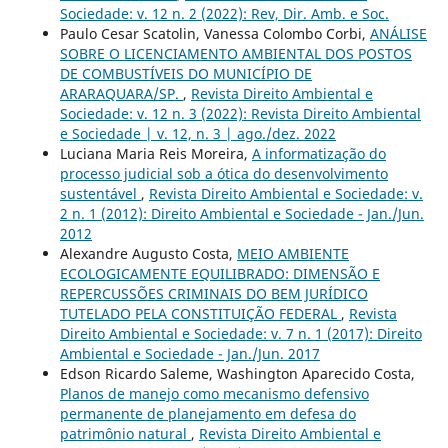
Sociedade: v. 12 n. 2 (2022): Rev, Dir. Amb. e Soc.
Paulo Cesar Scatolin, Vanessa Colombo Corbi,
ANÁLISE
SOBRE O LICENCIAMENTO AMBIENTAL DOS POSTOS
DE COMBUSTÍVEIS DO MUNICÍPIO DE
ARARAQUARA/SP.
,
Revista Direito Ambiental e
Sociedade: v. 12 n. 3 (2022): Revista Direito Ambiental
e Sociedade | v. 12, n. 3 | ago./dez. 2022
Luciana Maria Reis Moreira,
A informatização do
processo judicial sob a ótica do desenvolvimento
sustentável
,
Revista Direito Ambiental e Sociedade: v.
2 n. 1 (2012): Direito Ambiental e Sociedade - Jan./Jun.
2012
Alexandre Augusto Costa,
MEIO AMBIENTE
ECOLOGICAMENTE EQUILIBRADO: DIMENSÃO E
REPERCUSSÕES CRIMINAIS DO BEM JURÍDICO
TUTELADO PELA CONSTITUIÇÃO FEDERAL
,
Revista
Direito Ambiental e Sociedade: v. 7 n. 1 (2017): Direito
Ambiental e Sociedade - Jan./Jun. 2017
Edson Ricardo Saleme, Washington Aparecido Costa,
Planos de manejo como mecanismo defensivo
permanente de planejamento em defesa do
patrimônio natural
,
Revista Direito Ambiental e