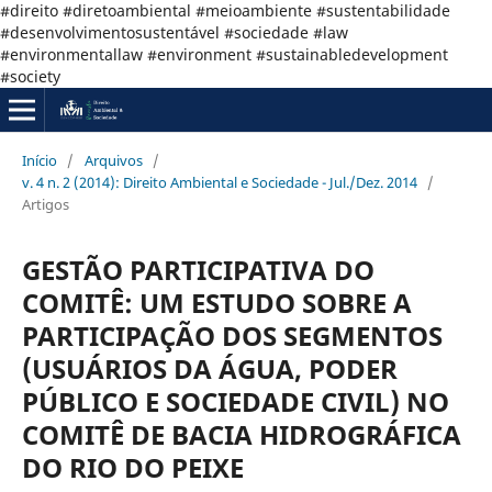
#direito #diretoambiental #meioambiente #sustentabilidade
#desenvolvimentosustentável #sociedade #law
#environmentallaw #environment #sustainabledevelopment
#society
Início
/
Arquivos
/
v. 4 n. 2 (2014): Direito Ambiental e Sociedade - Jul./Dez. 2014
/
Artigos
GESTÃO PARTICIPATIVA DO
COMITÊ: UM ESTUDO SOBRE A
PARTICIPAÇÃO DOS SEGMENTOS
(USUÁRIOS DA ÁGUA, PODER
PÚBLICO E SOCIEDADE CIVIL) NO
COMITÊ DE BACIA HIDROGRÁFICA
DO RIO DO PEIXE