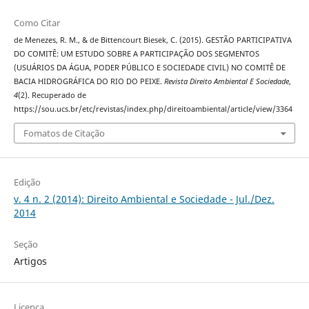
Como Citar
de Menezes, R. M., & de Bittencourt Biesek, C. (2015). GESTÃO PARTICIPATIVA
DO COMITÊ: UM ESTUDO SOBRE A PARTICIPAÇÃO DOS SEGMENTOS
(USUÁRIOS DA ÁGUA, PODER PÚBLICO E SOCIEDADE CIVIL) NO COMITÊ DE
BACIA HIDROGRÁFICA DO RIO DO PEIXE.
Revista Direito Ambiental E Sociedade
,
4
(2). Recuperado de
https://sou.ucs.br/etc/revistas/index.php/direitoambiental/article/view/3364
Fomatos de Citação
Edição
v. 4 n. 2 (2014): Direito Ambiental e Sociedade - Jul./Dez.
2014
Seção
Artigos
Licença