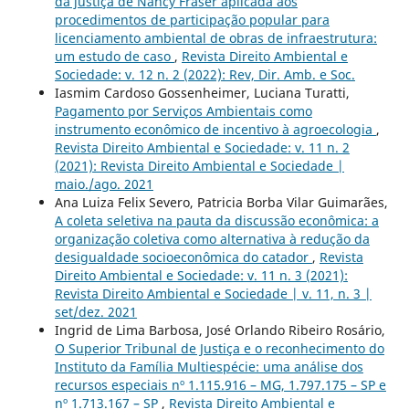
da justiça de Nancy Fraser aplicada aos
procedimentos de participação popular para
licenciamento ambiental de obras de infraestrutura:
um estudo de caso
,
Revista Direito Ambiental e
Sociedade: v. 12 n. 2 (2022): Rev, Dir. Amb. e Soc.
Iasmim Cardoso Gossenheimer, Luciana Turatti,
Pagamento por Serviços Ambientais como
instrumento econômico de incentivo à agroecologia
,
Revista Direito Ambiental e Sociedade: v. 11 n. 2
(2021): Revista Direito Ambiental e Sociedade |
maio./ago. 2021
Ana Luiza Felix Severo, Patricia Borba Vilar Guimarães,
A coleta seletiva na pauta da discussão econômica: a
organização coletiva como alternativa à redução da
desigualdade socioeconômica do catador
,
Revista
Direito Ambiental e Sociedade: v. 11 n. 3 (2021):
Revista Direito Ambiental e Sociedade | v. 11, n. 3 |
set/dez. 2021
Ingrid de Lima Barbosa, José Orlando Ribeiro Rosário,
O Superior Tribunal de Justiça e o reconhecimento do
Instituto da Família Multiespécie: uma análise dos
recursos especiais nº 1.115.916 – MG, 1.797.175 – SP e
nº 1.713.167 – SP
,
Revista Direito Ambiental e