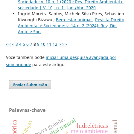
Sociedade: v. 10 n. 1 (2020): Rev. Direito Ambiental e
sociedade | V. 10, n. 1 |Jan./Abr. 2020
Ingrid Moreira Santos, Michele Silva Pires, Sébastien
Kiwonghi Bizawu ,
Bem-estar animal
,
Revista Direito
Ambiental e Sociedade: v. 14 n. 2 (2024): Rev, Dir.
Amb. e Soc.
<<
<
3
4
5
6
7
8
9
10
11
12
>
>>
Você também pode
iniciar uma pesquisa avançada por
similaridade
para este artigo.
Enviar Submissão
Palavras-chave
uhe barra grande.
capital natural
crianças
hidrelétricas
meio ambiente