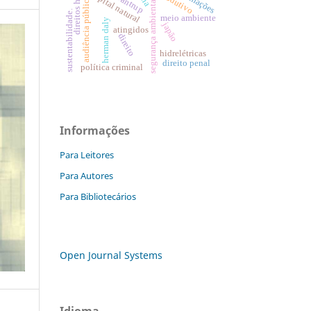
direitos humanos
capital natural
audiência pública
segurança ambiental
sustentabilidade.
meio ambiente
herman daly
japão
atingidos
direito
hidrelétricas
direito penal
política criminal
Informações
Para Leitores
Para Autores
Para Bibliotecários
Open Journal Systems
Idioma