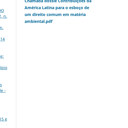
Chamada dossiê Contribuições da
América Latina para o esboço de
DO
um direito comum em matéria
, n.
ambiental.pdf
n.
 14
e:
ípio
as
de -
15 e