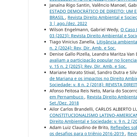
Janaína Rigo Santin, Valêncio Manoel, Gab
ESTADO DEMOCRÁTICO DE DIREITO: UM E
BRASIL
,
Revista Direito Ambiental e Socied
3 | ago./dez. 2022
Wilson Engelmann, Gabriel Wedy,
O Caso 
03 (2023): Revista Direito Ambiental e Soci
Tiago Vinicius Zanella,
Litigância ambient
n. 2 (2024): Rev, Dir. Amb. e Soc.
Denise Gallo Pizella, Leandra Maritza Van
avaliam a participação popular no licen
v. 15 n. 2 (2025): Rev, Dir. Amb. e Soc.
Mariane Morato Stival, Sandro Dutra e Sil
de Mariana e os impactos no Direito Ambie
Sociedade: v. 8 n. 2 (2018): REVISTA DI
Afonso Feitosa Reis Neto, Maria do Socorr
em Pernambuco
,
Revista Direito Ambienta
Set./Dez. 2018
Ailor Carlos Brandelli, CARLOS ALBERTO L
CONSTITUCIONALISMO LATINO-AMERICA
Direito Ambiental e Sociedade: v. 9 n. 2 (
Adam Luiz Claudino de Brito,
Reflexões sob
os desafios para o triênio 2016-2019
,
Revi