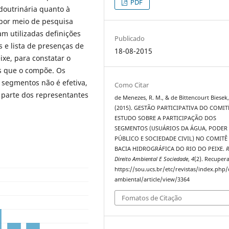
PDF
doutrinária quanto à
 por meio de pesquisa
m utilizadas definições
Publicado
 e lista de presenças de
18-08-2015
ixe, para constatar o
s que o compõe. Os
 segmentos não é efetiva,
Como Citar
 parte dos representantes
de Menezes, R. M., & de Bittencourt Biesek,
(2015). GESTÃO PARTICIPATIVA DO COMIT
ESTUDO SOBRE A PARTICIPAÇÃO DOS
SEGMENTOS (USUÁRIOS DA ÁGUA, PODER
PÚBLICO E SOCIEDADE CIVIL) NO COMITÊ
BACIA HIDROGRÁFICA DO RIO DO PEIXE.
R
Direito Ambiental E Sociedade
,
4
(2). Recuper
https://sou.ucs.br/etc/revistas/index.php/
ambiental/article/view/3364
Fomatos de Citação