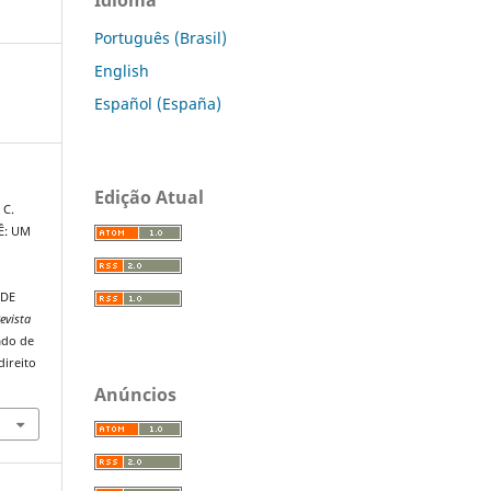
Português (Brasil)
English
Español (España)
Edição Atual
 C.
Ê: UM
 DE
evista
ado de
direito
Anúncios