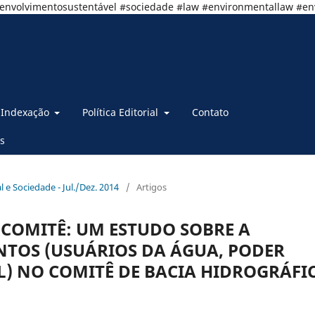
senvolvimentosustentável #sociedade #law #environmentallaw #e
Indexação
Política Editorial
Contato
s
al e Sociedade - Jul./Dez. 2014
/
Artigos
 COMITÊ: UM ESTUDO SOBRE A
NTOS (USUÁRIOS DA ÁGUA, PODER
IL) NO COMITÊ DE BACIA HIDROGRÁFI