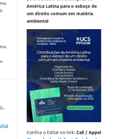
 uma
América Latina para o esboço de
l.
um direito comum em matéria
ambiental
A
tos,
em
no
,
 uma
Confira o Edital no link:
Call / Appel