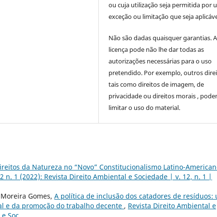
ou cuja utilização seja permitida por
exceção ou limitação que seja aplicáve
Não são dadas quaisquer garantias. 
licença pode não lhe dar todas as
autorizações necessárias para o uso
pretendido. Por exemplo, outros direi
tais como direitos de imagem, de
privacidade ou direitos morais , pod
limitar o uso do material.
ireitos da Natureza no “Novo” Constitucionalismo Latino-America
2 n. 1 (2022): Revista Direito Ambiental e Sociedade | v. 12, n. 1 |
a Moreira Gomes,
A política de inclusão dos catadores de resíduos:
tal e da promoção do trabalho decente
,
Revista Direito Ambiental e
 e Soc.