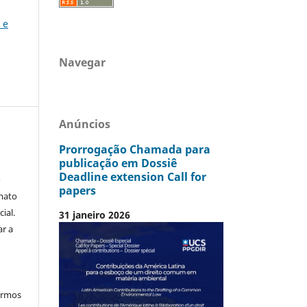
 e
Navegar
Anúncios
Prorrogação Chamada para
publicação em Dossiê
Deadline extension Call for
o
papers
mato
ial.
31 janeiro 2026
ar a
termos