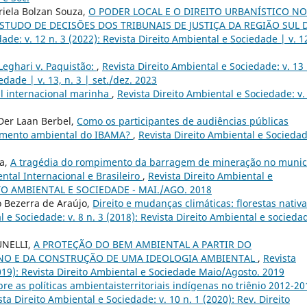
riela Bolzan Souza,
O PODER LOCAL E O DIREITO URBANÍSTICO NO
STUDO DE DECISÕES DOS TRIBUNAIS DE JUSTIÇA DA REGIÃO SUL 
ade: v. 12 n. 3 (2022): Revista Direito Ambiental e Sociedade | v. 12
Leghari v. Paquistão:
,
Revista Direito Ambiental e Sociedade: v. 13 
edade | v. 13, n. 3 | set./dez. 2023
al internacional marinha
,
Revista Direito Ambiental e Sociedade: v.
 Der Laan Berbel,
Como os participantes de audiências públicas
ciamento ambiental do IBAMA?
,
Revista Direito Ambiental e Sociedad
va,
A tragédia do rompimento da barragem de mineração no munic
ntal Internacional e Brasileiro
,
Revista Direito Ambiental e
REITO AMBIENTAL E SOCIEDADE - MAI./AGO. 2018
o Bezerra de Araújo,
Direito e mudanças climáticas: florestas nativ
l e Sociedade: v. 8 n. 3 (2018): Revista Direito Ambiental e socieda
UNELLI,
A PROTEÇÃO DO BEM AMBIENTAL A PARTIR DO
NO E DA CONSTRUÇÃO DE UMA IDEOLOGIA AMBIENTAL
,
Revista
2019): Revista Direito Ambiental e Sociedade Maio/Agosto. 2019
re as políticas ambientaisterritoriais indígenas no triênio 2012-20
sta Direito Ambiental e Sociedade: v. 10 n. 1 (2020): Rev. Direito