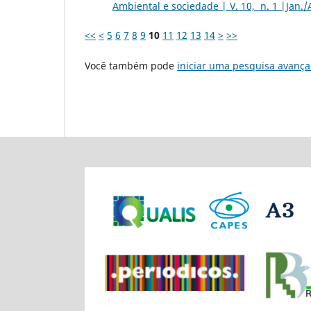
Ambiental e sociedade | V. 10, n. 1 |Jan./
<<
<
5
6
7
8
9
10
11
12
13
14
>
>>
Você também pode
iniciar uma pesquisa avança