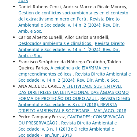
2023
Daniel Rubens Cenci, Andrea Marcela Ricale Monroy,
Gestión de conflictos socioambientales en el contexto
del extractivismo minero en Perú
,
Revista Direito
Ambiental e Sociedade: v. 14 n. 2 (2024): Rev, Dir.
Amb. e Soc.
Carlos Alberto Lunelli, Ailor Carlos Brandelli,
Deslocados ambientais e climáticos
,
Revista Direito
Ambiental e Sociedade: v. 14 n. 1 (2024): Rev. Dir.
Amb. e Soc.
Francisco Seráphico da Nóbrega Coutinho, Talden
Queiroz Farias,
A exigência de EIA/RIMA em
empreendimentos eólicos
,
Revista Direito Ambiental e
Sociedade: v. 14 n. 2 (2024): Rev, Dir. Amb. e Soc.
ANA ALICE DE CARLI,
A EFETIVIDADE SUSTENTÁVEL
DAS DIRETRIZES DA LEI NACIONAL DAS ÁGUAS COMO
FORMA DE PROTEÇÃO DO OURO AZUL
,
Revista Direito
Ambiental e Sociedade: v. 8 n. 2 (2018): REVISTA
DIREITO AMBIENTAL E SOCIEDADE - MAI./AGO. 2018
Pedro Campany Ferraz,
CAVIDADES: CONSERVAÇÃO
OU PRESERVAÇÃO?
,
Revista Direito Ambiental e
Sociedade: v. 3 n. 1 (2013): Direito Ambiental e
Sociedade - Jan./Jun. 2013