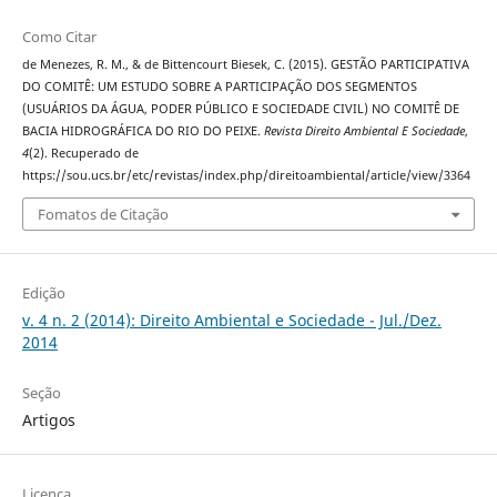
Como Citar
de Menezes, R. M., & de Bittencourt Biesek, C. (2015). GESTÃO PARTICIPATIVA
DO COMITÊ: UM ESTUDO SOBRE A PARTICIPAÇÃO DOS SEGMENTOS
(USUÁRIOS DA ÁGUA, PODER PÚBLICO E SOCIEDADE CIVIL) NO COMITÊ DE
BACIA HIDROGRÁFICA DO RIO DO PEIXE.
Revista Direito Ambiental E Sociedade
,
4
(2). Recuperado de
https://sou.ucs.br/etc/revistas/index.php/direitoambiental/article/view/3364
Fomatos de Citação
Edição
v. 4 n. 2 (2014): Direito Ambiental e Sociedade - Jul./Dez.
2014
Seção
Artigos
Licença