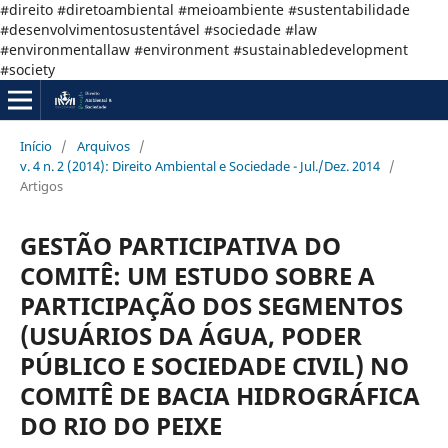
#direito #diretoambiental #meioambiente #sustentabilidade
#desenvolvimentosustentável #sociedade #law
#environmentallaw #environment #sustainabledevelopment
#society
Início
/
Arquivos
/
v. 4 n. 2 (2014): Direito Ambiental e Sociedade - Jul./Dez. 2014
/
Artigos
GESTÃO PARTICIPATIVA DO
COMITÊ: UM ESTUDO SOBRE A
PARTICIPAÇÃO DOS SEGMENTOS
(USUÁRIOS DA ÁGUA, PODER
PÚBLICO E SOCIEDADE CIVIL) NO
COMITÊ DE BACIA HIDROGRÁFICA
DO RIO DO PEIXE