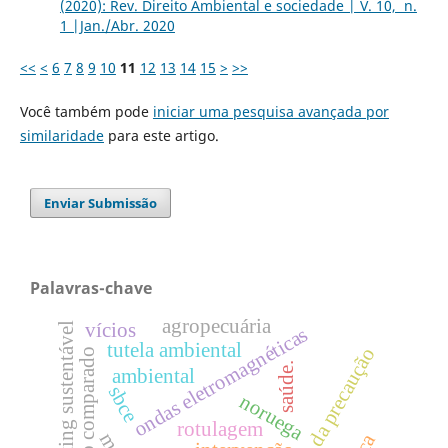
(2020): Rev. Direito Ambiental e sociedade | V. 10, n.
1 |Jan./Abr. 2020
<<
<
6
7
8
9
10
11
12
13
14
15
>
>>
Você também pode
iniciar uma pesquisa avançada por
similaridade
para este artigo.
Enviar Submissão
Palavras-chave
agropecuária
vícios
marketing sustentável
ondas eletromagnéticas
tutela ambiental
princípio da precaução
direito comparado
saúde.
ambiental
sbce
noruega
rotulagem