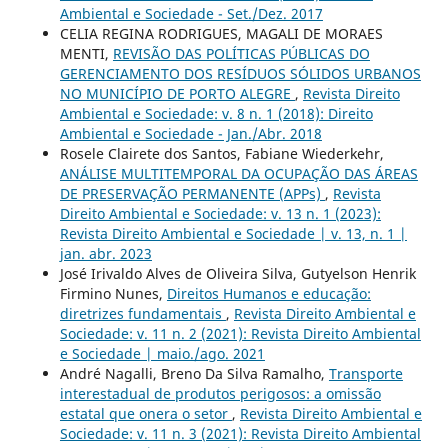
Ambiental e Sociedade - Set./Dez. 2017
CELIA REGINA RODRIGUES, MAGALI DE MORAES
MENTI,
REVISÃO DAS POLÍTICAS PÚBLICAS DO
GERENCIAMENTO DOS RESÍDUOS SÓLIDOS URBANOS
NO MUNICÍPIO DE PORTO ALEGRE
,
Revista Direito
Ambiental e Sociedade: v. 8 n. 1 (2018): Direito
Ambiental e Sociedade - Jan./Abr. 2018
Rosele Clairete dos Santos, Fabiane Wiederkehr,
ANÁLISE MULTITEMPORAL DA OCUPAÇÃO DAS ÁREAS
DE PRESERVAÇÃO PERMANENTE (APPs)
,
Revista
Direito Ambiental e Sociedade: v. 13 n. 1 (2023):
Revista Direito Ambiental e Sociedade | v. 13, n. 1 |
jan. abr. 2023
José Irivaldo Alves de Oliveira Silva, Gutyelson Henrik
Firmino Nunes,
Direitos Humanos e educação:
diretrizes fundamentais
,
Revista Direito Ambiental e
Sociedade: v. 11 n. 2 (2021): Revista Direito Ambiental
e Sociedade | maio./ago. 2021
André Nagalli, Breno Da Silva Ramalho,
Transporte
interestadual de produtos perigosos: a omissão
estatal que onera o setor
,
Revista Direito Ambiental e
Sociedade: v. 11 n. 3 (2021): Revista Direito Ambiental