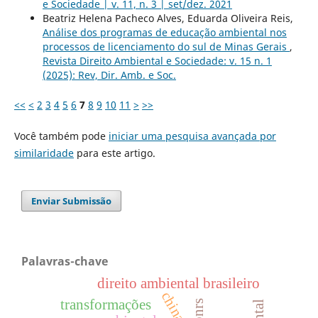
e Sociedade | v. 11, n. 3 | set/dez. 2021
Beatriz Helena Pacheco Alves, Eduarda Oliveira Reis,
Análise dos programas de educação ambiental nos
processos de licenciamento do sul de Minas Gerais
,
Revista Direito Ambiental e Sociedade: v. 15 n. 1
(2025): Rev, Dir. Amb. e Soc.
<<
<
2
3
4
5
6
7
8
9
10
11
>
>>
Você também pode
iniciar uma pesquisa avançada por
similaridade
para este artigo.
Enviar Submissão
Palavras-chave
direito ambiental brasileiro
china
transformações
pnrs