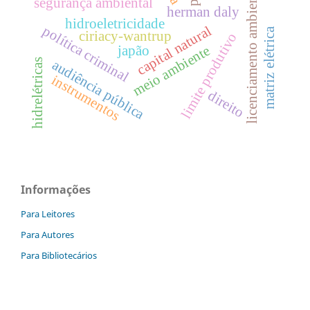
licenciamento ambiental
segurança ambiental
herman daly
hidroeletricidade
capital natural
política criminal
matriz elétrica
ciriacy-wantrup
limite produtivo
meio ambiente
japão
hidrelétricas
audiência pública
instrumentos
direito
Informações
Para Leitores
Para Autores
Para Bibliotecários