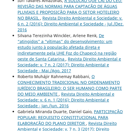
Iuri Tavares Amazonas,
A SOLUÇÃO QUE CAI DO CÉU:
REVISÃO DAS NORMAS PARA CAPTAÇÃO DE ÁGUAS
PLUVIAIS E PROPOSIÇÃO PARA O SETOR HOTELEIRO
NO BRASIL
,
Revista Direito Ambiental e Sociedade: v.
6 n. 2 (2016): Direito Ambiental e Sociedade - Jul./Dez.
2016
Silvana Terezinha Winckler, Arlene Renk,
De
“atingidos” a “vítimas” do desenvolvimento: um
estudo junto à população afetada direta e
indiretamente pela UHE Foz do Chapecó na região
oeste de Santa Catarina
,
Revista Direito Ambiental e
Sociedade: v. 7 n. 2 (2017): Direito Ambiental e
Sociedade - Mai./Ago. 2017
Roberto Muhájir Rahnemay Rabbani,
O
CONHECIMENTO TRADICIONAL NO ORDENAMENTO
JURÍDICO BRASILEIRO: O SER HUMANO COMO PARTE
DO MEIO AMBIENTE
,
Revista Direito Ambiental e
Sociedade: v. 6 n. 1 (2016): Direito Ambiental e
Sociedade - Jan./Jun. 2016
Gabriela Miranda Duarte, Daniel Gaio,
PARTICIPAÇÃO
POPULAR: REQUISITO CONSTITUCIONAL PARA
ELABORAÇÃO DO PLANO DIRETOR
,
Revista Direito
Ambiental e Sociedade: v. 7 n. 3 (2017): Direito