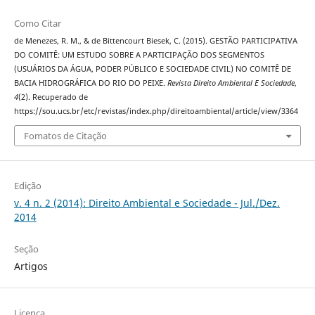
Como Citar
de Menezes, R. M., & de Bittencourt Biesek, C. (2015). GESTÃO PARTICIPATIVA
DO COMITÊ: UM ESTUDO SOBRE A PARTICIPAÇÃO DOS SEGMENTOS
(USUÁRIOS DA ÁGUA, PODER PÚBLICO E SOCIEDADE CIVIL) NO COMITÊ DE
BACIA HIDROGRÁFICA DO RIO DO PEIXE.
Revista Direito Ambiental E Sociedade
,
4
(2). Recuperado de
https://sou.ucs.br/etc/revistas/index.php/direitoambiental/article/view/3364
Fomatos de Citação
Edição
v. 4 n. 2 (2014): Direito Ambiental e Sociedade - Jul./Dez.
2014
Seção
Artigos
Licença