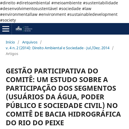
#direito #diretoambiental #meioambiente #sustentabilidade
#desenvolvimentosustentável #sociedade #law
#environmentallaw #environment #sustainabledevelopment
#society
Início
/
Arquivos
/
v. 4 n. 2 (2014): Direito Ambiental e Sociedade - Jul./Dez. 2014
/
Artigos
GESTÃO PARTICIPATIVA DO
COMITÊ: UM ESTUDO SOBRE A
PARTICIPAÇÃO DOS SEGMENTOS
(USUÁRIOS DA ÁGUA, PODER
PÚBLICO E SOCIEDADE CIVIL) NO
COMITÊ DE BACIA HIDROGRÁFICA
DO RIO DO PEIXE