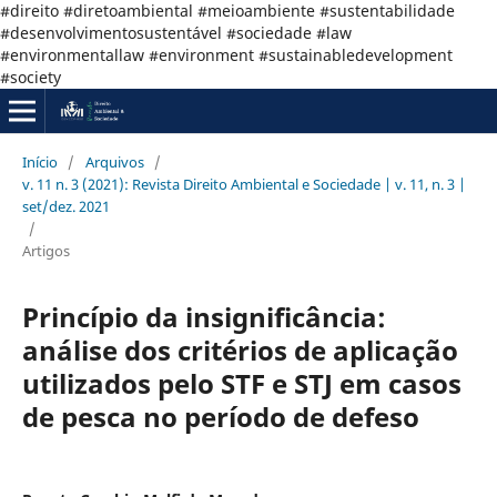
#direito #diretoambiental #meioambiente #sustentabilidade
#desenvolvimentosustentável #sociedade #law
#environmentallaw #environment #sustainabledevelopment
#society
Início
/
Arquivos
/
v. 11 n. 3 (2021): Revista Direito Ambiental e Sociedade | v. 11, n. 3 |
set/dez. 2021
/
Artigos
Princípio da insignificância:
análise dos critérios de aplicação
utilizados pelo STF e STJ em casos
de pesca no período de defeso