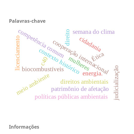
Palavras-chave
competência comum
semana do clima
direito
cidadania
licenciamento
cooperação internacional
contexto histórico
Ética
mulheres
c40
judicialização
biocombustíveis
energia.
meio ambiente
direitos ambientais
patrimônio de afetação
políticas públicas ambientais
Informações