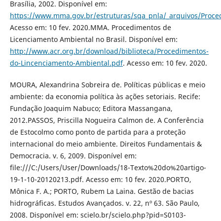
Brasília, 2002. Disponível em:
https://www.mma.gov.br/estruturas/sqa_pnla/_arquivos/Proce
Acesso em: 10 fev. 2020.MMA. Procedimentos de
Licenciamento Ambiental no Brasil. Disponível em:
http://www.acr.org.br/download/biblioteca/Procedimentos-
do-Lincenciamento-Ambiental.pdf
. Acesso em: 10 fev. 2020.
MOURA, Alexandrina Sobreira de. Políticas públicas e meio
ambiente: da economia política às ações setoriais. Recife:
Fundação Joaquim Nabuco; Editora Massangana,
2012.PASSOS, Priscilla Nogueira Calmon de. A Conferência
de Estocolmo como ponto de partida para a proteção
internacional do meio ambiente. Direitos Fundamentais &
Democracia. v. 6, 2009. Disponível em:
file:///C:/Users/User/Downloads/18-Texto%20do%20artigo-
19-1-10-20120213.pdf. Acesso em: 10 fev. 2020.PORTO,
Mônica F. A.; PORTO, Rubem La Laina. Gestão de bacias
hidrográficas. Estudos Avançados. v. 22, nº 63. São Paulo,
2008. Disponível em: scielo.br/scielo.php?pid=S0103-