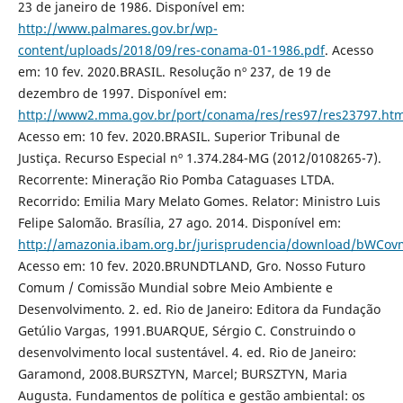
23 de janeiro de 1986. Disponível em:
http://www.palmares.gov.br/wp-
content/uploads/2018/09/res-conama-01-1986.pdf
. Acesso
em: 10 fev. 2020.BRASIL. Resolução nº 237, de 19 de
dezembro de 1997. Disponível em:
http://www2.mma.gov.br/port/conama/res/res97/res23797.htm
Acesso em: 10 fev. 2020.BRASIL. Superior Tribunal de
Justiça. Recurso Especial nº 1.374.284-MG (2012/0108265-7).
Recorrente: Mineração Rio Pomba Cataguases LTDA.
Recorrido: Emilia Mary Melato Gomes. Relator: Ministro Luis
Felipe Salomão. Brasília, 27 ago. 2014. Disponível em:
http://amazonia.ibam.org.br/jurisprudencia/download/b
Acesso em: 10 fev. 2020.BRUNDTLAND, Gro. Nosso Futuro
Comum / Comissão Mundial sobre Meio Ambiente e
Desenvolvimento. 2. ed. Rio de Janeiro: Editora da Fundação
Getúlio Vargas, 1991.BUARQUE, Sérgio C. Construindo o
desenvolvimento local sustentável. 4. ed. Rio de Janeiro:
Garamond, 2008.BURSZTYN, Marcel; BURSZTYN, Maria
Augusta. Fundamentos de política e gestão ambiental: os