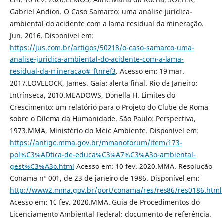
Gabriel Andion. O Caso Samarco: uma análise jurídica-
ambiental do acidente com a lama residual da mineração.
Jun. 2016. Disponível em:
https://jus.com.br/artigos/50218/o-caso-samarco-uma-
analise-juridica-ambiental-do-acidente-com-a-lama-
residual-da-mineracao#_ftnref3
. Acesso em: 19 mar.
2017.LOVELOCK, James. Gaia: alerta final. Rio de Janeiro:
Intrínseca, 2010.MEADOWS, Donella H. Limites do
Crescimento: um relatório para o Projeto do Clube de Roma
sobre o Dilema da Humanidade. São Paulo: Perspectiva,
1973.MMA, Ministério do Meio Ambiente. Disponível em:
https://antigo.mma.gov.br/mmanoforum/item/173-
pol%C3%ADtica-de-educa%C3%A7%C3%A3o-ambiental-
gest%C3%A3o.html
Acesso em: 10 fev. 2020.MMA. Resolução
Conama nº 001, de 23 de janeiro de 1986. Disponível em:
http://www2.mma.gov.br/port/conama/res/res86/res0186.html
Acesso em: 10 fev. 2020.MMA. Guia de Procedimentos do
Licenciamento Ambiental Federal: documento de referência.