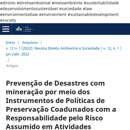
#direito #diretoambiental #meioambiente #sustentabilidade
#desenvolvimentosustentável #sociedade #law
#environmentallaw #environment #sustainabledevelopment
#society
Início
/
Arquivos
/
v. 12 n. 1 (2022): Revista Direito Ambiental e Sociedade | v. 12, n. 1 |
jan./abr. 2022
/
Artigos
Prevenção de Desastres com
mineração por meio dos
Instrumentos de Políticas de
Preservação Coadunados com a
Responsabilidade pelo Risco
Assumido em Atividades