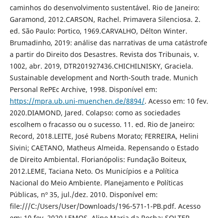
caminhos do desenvolvimento sustentável. Rio de Janeiro:
Garamond, 2012.CARSON, Rachel. Primavera Silenciosa. 2.
ed. São Paulo: Portico, 1969.CARVALHO, Délton Winter.
Brumadinho, 2019: análise das narrativas de uma catástrofe
a partir do Direito dos Desastres. Revista dos Tribunais, v.
1002, abr. 2019, DTR201927436.CHICHILNISKY, Graciela.
Sustainable development and North-South trade. Munich
Personal RePEc Archive, 1998. Disponível em:
https://mpra.ub.uni-muenchen.de/8894/
. Acesso em: 10 fev.
2020.DIAMOND, Jared. Colapso: como as sociedades
escolhem o fracasso ou o sucesso. 11. ed. Rio de Janeiro:
Record, 2018.LEITE, José Rubens Morato; FERREIRA, Helini
Sivini; CAETANO, Matheus Almeida. Repensando o Estado
de Direito Ambiental. Florianópolis: Fundação Boiteux,
2012.LEME, Taciana Neto. Os Municípios e a Política
Nacional do Meio Ambiente. Planejamento e Políticas
Públicas, nº 35, jul./dez. 2010. Disponível em:
file:///C:/Users/User/Downloads/196-571-1-PB.pdf. Acesso
em: 10 fev. 2020.LEMOS, Aline Maria da Rocha; SOLTER,