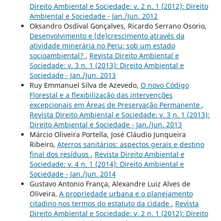
Direito Ambiental e Sociedade: v. 2 n. 1 (2012): Direito
Ambiental e Sociedade - Jan./Jun. 2012
Oksandro Osdival Gonçalves, Ricardo Serrano Osorio,
Desenvolvimento e (de)crescimento através da
atividade minerária no Peru: sob um estado
socioambiental?
,
Revista Direito Ambiental e
Sociedade: v. 3 n. 1 (2013): Direito Ambiental e
Sociedade - Jan./Jun. 2013
Ruy Emmanuel Silva de Azevedo,
O novo Código
Florestal e a flexibilização das intervenções
excepcionais em Áreas de Preservação Permanente
,
Revista Direito Ambiental e Sociedade: v. 3 n. 1 (2013):
Direito Ambiental e Sociedade - Jan./Jun. 2013
Márcio Oliveira Portella, José Cláudio Junqueira
Ribeiro,
Aterros sanitários: aspectos gerais e destino
final dos resíduos
,
Revista Direito Ambiental e
Sociedade: v. 4 n. 1 (2014): Direito Ambiental e
Sociedade - Jan./Jun. 2014
Gustavo Antonio França, Alexandre Luiz Alves de
Oliveira,
A propriedade urbana e o planejamento
citadino nos termos do estatuto da cidade
,
Revista
Direito Ambiental e Sociedade: v. 2 n. 1 (2012): Direito