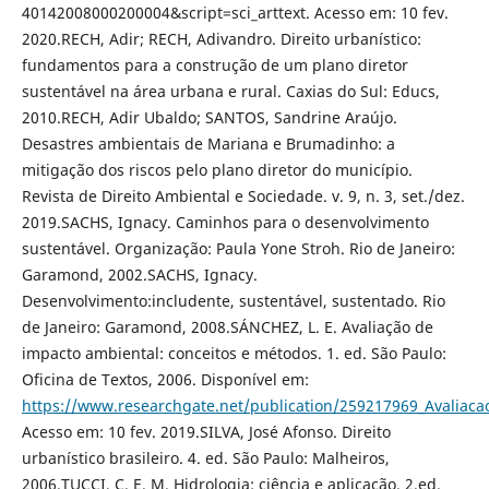
40142008000200004&script=sci_arttext. Acesso em: 10 fev.
2020.RECH, Adir; RECH, Adivandro. Direito urbanístico:
fundamentos para a construção de um plano diretor
sustentável na área urbana e rural. Caxias do Sul: Educs,
2010.RECH, Adir Ubaldo; SANTOS, Sandrine Araújo.
Desastres ambientais de Mariana e Brumadinho: a
mitigação dos riscos pelo plano diretor do município.
Revista de Direito Ambiental e Sociedade. v. 9, n. 3, set./dez.
2019.SACHS, Ignacy. Caminhos para o desenvolvimento
sustentável. Organização: Paula Yone Stroh. Rio de Janeiro:
Garamond, 2002.SACHS, Ignacy.
Desenvolvimento:includente, sustentável, sustentado. Rio
de Janeiro: Garamond, 2008.SÁNCHEZ, L. E. Avaliação de
impacto ambiental: conceitos e métodos. 1. ed. São Paulo:
Oficina de Textos, 2006. Disponível em:
https://www.researchgate.net/publication/259217969_Avalia
Acesso em: 10 fev. 2019.SILVA, José Afonso. Direito
urbanístico brasileiro. 4. ed. São Paulo: Malheiros,
2006.TUCCI, C. E. M. Hidrologia: ciência e aplicação. 2.ed.