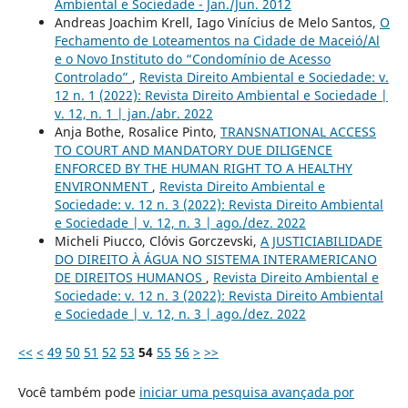
Ambiental e Sociedade - Jan./Jun. 2012
Andreas Joachim Krell, Iago Vinícius de Melo Santos,
O
Fechamento de Loteamentos na Cidade de Maceió/Al
e o Novo Instituto do “Condomínio de Acesso
Controlado”
,
Revista Direito Ambiental e Sociedade: v.
12 n. 1 (2022): Revista Direito Ambiental e Sociedade |
v. 12, n. 1 | jan./abr. 2022
Anja Bothe, Rosalice Pinto,
TRANSNATIONAL ACCESS
TO COURT AND MANDATORY DUE DILIGENCE
ENFORCED BY THE HUMAN RIGHT TO A HEALTHY
ENVIRONMENT
,
Revista Direito Ambiental e
Sociedade: v. 12 n. 3 (2022): Revista Direito Ambiental
e Sociedade | v. 12, n. 3 | ago./dez. 2022
Micheli Piucco, Clóvis Gorczevski,
A JUSTICIABILIDADE
DO DIREITO À ÁGUA NO SISTEMA INTERAMERICANO
DE DIREITOS HUMANOS
,
Revista Direito Ambiental e
Sociedade: v. 12 n. 3 (2022): Revista Direito Ambiental
e Sociedade | v. 12, n. 3 | ago./dez. 2022
<<
<
49
50
51
52
53
54
55
56
>
>>
Você também pode
iniciar uma pesquisa avançada por