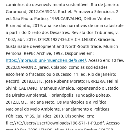
caminhos do desenvolvimento sustentável. Rio de Janeiro:
Garamond, 2012.CARSON, Rachel. Primavera Silenciosa. 2.
ed. São Paulo: Portico, 1969.CARVALHO, Délton Winter.
Brumadinho, 2019: análise das narrativas de uma catástrofe
a partir do Direito dos Desastres. Revista dos Tribunais, v.
1002, abr. 2019, DTR201927436.CHICHILNISKY, Graciela.
Sustainable development and North-South trade. Munich
Personal RePEc Archive, 1998. Disponível em:
https://mpra.ub.uni-muenchen.de/8894/
. Acesso em: 10 fev.
2020.DIAMOND, Jared. Colapso: como as sociedades
escolhem o fracasso ou o sucesso. 11. ed. Rio de Janeiro:
Record, 2018.LEITE, José Rubens Morato; FERREIRA, Helini
Sivini; CAETANO, Matheus Almeida. Repensando o Estado
de Direito Ambiental. Florianópolis: Fundação Boiteux,
2012.LEME, Taciana Neto. Os Municípios e a Política
Nacional do Meio Ambiente. Planejamento e Políticas
Públicas, nº 35, jul./dez. 2010. Disponível em:
file:///C:/Users/User/Downloads/196-571-1-PB.pdf. Acesso
em: 10 fev. 2020.LEMOS, Aline Maria da Rocha; SOLTER,