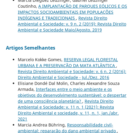
Márcia Dieguez Leuzinger, Gabriel Leuzinger
Coutinho,
A IMPLANTAÇÃO DE PARQUES EÓLICOS E OS
IMPACTOS SOCIOAMBIENTAIS EM POPULAÇÕES
INDÍGENAS E TRADICIONAIS
,
Revista Direito
Ambiental e Sociedade: v. 9 n. 2 (2019): Revista Direito
Ambiental e Sociedade Maio/Agosto. 2019
Artigos Semelhantes
Marcelo Kokke Gomes,
RESERVA LEGAL FLORESTAL
URBANA E A PRESERVAÇÃO DA MATA ATLÂNTICA
,
Revista Direito Ambiental e Sociedade: v. 6 n. 2 (2016):
Direito Ambiental e Sociedade - Jul./Dez. 2016
Elisiane Dondé Dal Molin, Charles Alexandre Souza
Armada,
Interfaces entre o meio ambiente e os
objetivos do desenvolvimento sustentável: o despertar
de uma consciência planetária?
,
Revista Direito
Ambiental e Sociedade: v. 11 n. 1 (2021): Revista
Direito Ambiental e sociedade, v. 11, n. 1, jan./abr.
2021
Marcia Andrea Bühring,
Responsabilidade civil-
ambiental: reparação do dano ambiental privado
,