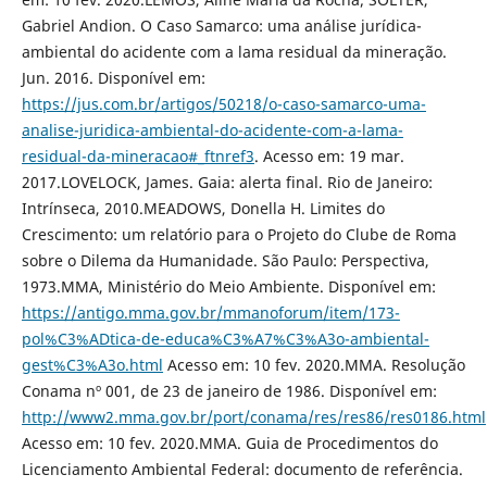
Gabriel Andion. O Caso Samarco: uma análise jurídica-
ambiental do acidente com a lama residual da mineração.
Jun. 2016. Disponível em:
https://jus.com.br/artigos/50218/o-caso-samarco-uma-
analise-juridica-ambiental-do-acidente-com-a-lama-
residual-da-mineracao#_ftnref3
. Acesso em: 19 mar.
2017.LOVELOCK, James. Gaia: alerta final. Rio de Janeiro:
Intrínseca, 2010.MEADOWS, Donella H. Limites do
Crescimento: um relatório para o Projeto do Clube de Roma
sobre o Dilema da Humanidade. São Paulo: Perspectiva,
1973.MMA, Ministério do Meio Ambiente. Disponível em:
https://antigo.mma.gov.br/mmanoforum/item/173-
pol%C3%ADtica-de-educa%C3%A7%C3%A3o-ambiental-
gest%C3%A3o.html
Acesso em: 10 fev. 2020.MMA. Resolução
Conama nº 001, de 23 de janeiro de 1986. Disponível em:
http://www2.mma.gov.br/port/conama/res/res86/res0186.html
Acesso em: 10 fev. 2020.MMA. Guia de Procedimentos do
Licenciamento Ambiental Federal: documento de referência.