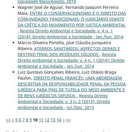
Sociedade Maio/Agosto. 2019
Wagner José de Aguiar, Fernando Joaquim Ferreira
Maia,
ENTRE O CONSERVACIONISMO E O DIREITO DAS
COMUNIDADES TRADICIONAIS: O JUDICIÁRIO DIANTE
DA CRÍTICA DO MOVIMENTO POR JUSTIÇA AMBIENTAL
,
Revista Direito Ambiental e Sociedade: v. 4 n. 1
(2014): Direito Ambiental e Sociedade - Jan./Jun. 2014
Márcio Oliveira Portella, José Cláudio Junqueira
Ribeiro,
ATERROS SANITÁRIOS: ASPECTOS GERAIS E
DESTINO FINAL DOS RESÍDUOS SÓLIDOS
,
Revista
Direito Ambiental e Sociedade: v. 4 n. 1 (2014): Direito
Ambiental e Sociedade - Jan./Jun. 2014
Luiz Gustavo Gonçalves Ribeiro, Luiz Otávio Braga
Paulon,
DIREITO PENAL FRANCÊS: UMA ABORDAGEM
DESCRITIVA DA RESPONSABILIDADE PENAL DA PESSOA
JURÍDICA PARA FINS DE TUTELA DO MEIO AMBIENTE E
DE BENS JURÍDICOS DIFUSOS
,
Revista Direito
Ambiental e Sociedade: v. 3 n. 2 (2013): Direito
Ambiental e Sociedade - Jul./Dez. 2013
<<
<
5
6
7
8
9
10
11
12
13
14
>
>>