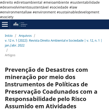
#direito #diretoambiental #meioambiente #sustentabilidade
#desenvolvimentosustentável #sociedade #law
#environmentallaw #environment #sustainabledevelopment
#society
Início
/
Arquivos
/
v. 12 n. 1 (2022): Revista Direito Ambiental e Sociedade | v. 12, n. 1 |
jan./abr. 2022
/
Artigos
Prevenção de Desastres com
mineração por meio dos
Instrumentos de Políticas de
Preservação Coadunados com a
Responsabilidade pelo Risco
Assumido em Atividades