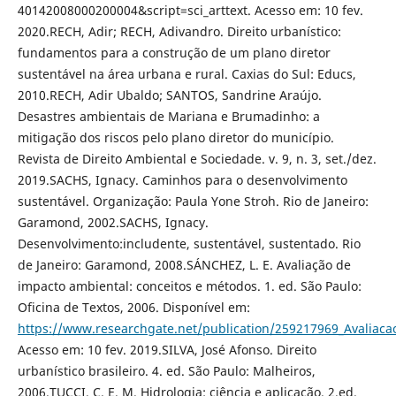
40142008000200004&script=sci_arttext. Acesso em: 10 fev.
2020.RECH, Adir; RECH, Adivandro. Direito urbanístico:
fundamentos para a construção de um plano diretor
sustentável na área urbana e rural. Caxias do Sul: Educs,
2010.RECH, Adir Ubaldo; SANTOS, Sandrine Araújo.
Desastres ambientais de Mariana e Brumadinho: a
mitigação dos riscos pelo plano diretor do município.
Revista de Direito Ambiental e Sociedade. v. 9, n. 3, set./dez.
2019.SACHS, Ignacy. Caminhos para o desenvolvimento
sustentável. Organização: Paula Yone Stroh. Rio de Janeiro:
Garamond, 2002.SACHS, Ignacy.
Desenvolvimento:includente, sustentável, sustentado. Rio
de Janeiro: Garamond, 2008.SÁNCHEZ, L. E. Avaliação de
impacto ambiental: conceitos e métodos. 1. ed. São Paulo:
Oficina de Textos, 2006. Disponível em:
https://www.researchgate.net/publication/259217969_Avalia
Acesso em: 10 fev. 2019.SILVA, José Afonso. Direito
urbanístico brasileiro. 4. ed. São Paulo: Malheiros,
2006.TUCCI, C. E. M. Hidrologia: ciência e aplicação. 2.ed.