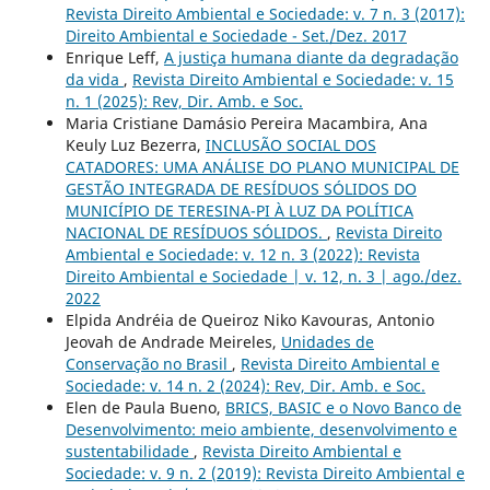
Revista Direito Ambiental e Sociedade: v. 7 n. 3 (2017):
Direito Ambiental e Sociedade - Set./Dez. 2017
Enrique Leff,
A justiça humana diante da degradação
da vida
,
Revista Direito Ambiental e Sociedade: v. 15
n. 1 (2025): Rev, Dir. Amb. e Soc.
Maria Cristiane Damásio Pereira Macambira, Ana
Keuly Luz Bezerra,
INCLUSÃO SOCIAL DOS
CATADORES: UMA ANÁLISE DO PLANO MUNICIPAL DE
GESTÃO INTEGRADA DE RESÍDUOS SÓLIDOS DO
MUNICÍPIO DE TERESINA-PI À LUZ DA POLÍTICA
NACIONAL DE RESÍDUOS SÓLIDOS.
,
Revista Direito
Ambiental e Sociedade: v. 12 n. 3 (2022): Revista
Direito Ambiental e Sociedade | v. 12, n. 3 | ago./dez.
2022
Elpida Andréia de Queiroz Niko Kavouras, Antonio
Jeovah de Andrade Meireles,
Unidades de
Conservação no Brasil
,
Revista Direito Ambiental e
Sociedade: v. 14 n. 2 (2024): Rev, Dir. Amb. e Soc.
Elen de Paula Bueno,
BRICS, BASIC e o Novo Banco de
Desenvolvimento: meio ambiente, desenvolvimento e
sustentabilidade
,
Revista Direito Ambiental e
Sociedade: v. 9 n. 2 (2019): Revista Direito Ambiental e