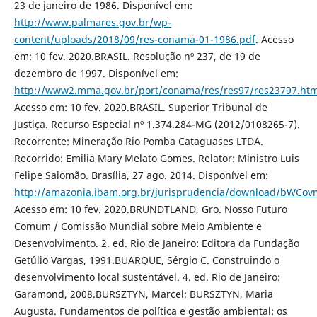
23 de janeiro de 1986. Disponível em:
http://www.palmares.gov.br/wp-
content/uploads/2018/09/res-conama-01-1986.pdf
. Acesso
em: 10 fev. 2020.BRASIL. Resolução nº 237, de 19 de
dezembro de 1997. Disponível em:
http://www2.mma.gov.br/port/conama/res/res97/res23797.htm
Acesso em: 10 fev. 2020.BRASIL. Superior Tribunal de
Justiça. Recurso Especial nº 1.374.284-MG (2012/0108265-7).
Recorrente: Mineração Rio Pomba Cataguases LTDA.
Recorrido: Emilia Mary Melato Gomes. Relator: Ministro Luis
Felipe Salomão. Brasília, 27 ago. 2014. Disponível em:
http://amazonia.ibam.org.br/jurisprudencia/download/b
Acesso em: 10 fev. 2020.BRUNDTLAND, Gro. Nosso Futuro
Comum / Comissão Mundial sobre Meio Ambiente e
Desenvolvimento. 2. ed. Rio de Janeiro: Editora da Fundação
Getúlio Vargas, 1991.BUARQUE, Sérgio C. Construindo o
desenvolvimento local sustentável. 4. ed. Rio de Janeiro:
Garamond, 2008.BURSZTYN, Marcel; BURSZTYN, Maria
Augusta. Fundamentos de política e gestão ambiental: os