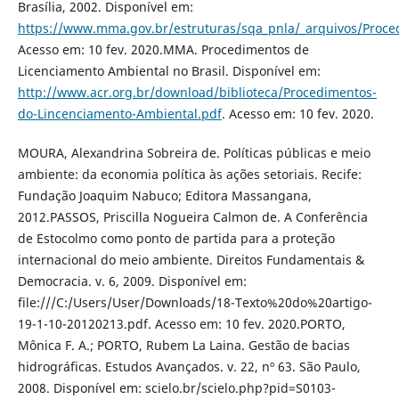
Brasília, 2002. Disponível em:
https://www.mma.gov.br/estruturas/sqa_pnla/_arquivos/Proce
Acesso em: 10 fev. 2020.MMA. Procedimentos de
Licenciamento Ambiental no Brasil. Disponível em:
http://www.acr.org.br/download/biblioteca/Procedimentos-
do-Lincenciamento-Ambiental.pdf
. Acesso em: 10 fev. 2020.
MOURA, Alexandrina Sobreira de. Políticas públicas e meio
ambiente: da economia política às ações setoriais. Recife:
Fundação Joaquim Nabuco; Editora Massangana,
2012.PASSOS, Priscilla Nogueira Calmon de. A Conferência
de Estocolmo como ponto de partida para a proteção
internacional do meio ambiente. Direitos Fundamentais &
Democracia. v. 6, 2009. Disponível em:
file:///C:/Users/User/Downloads/18-Texto%20do%20artigo-
19-1-10-20120213.pdf. Acesso em: 10 fev. 2020.PORTO,
Mônica F. A.; PORTO, Rubem La Laina. Gestão de bacias
hidrográficas. Estudos Avançados. v. 22, nº 63. São Paulo,
2008. Disponível em: scielo.br/scielo.php?pid=S0103-