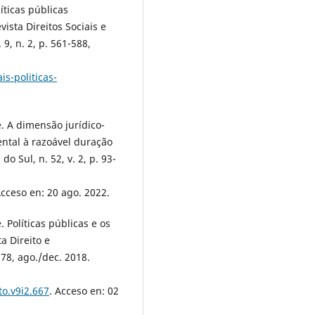
ticas públicas
ista Direitos Sociais e
9, n. 2, p. 561-588,
is-politicas-
.
. A dimensão jurídico-
ental à razoável duração
o Sul, n. 52, v. 2, p. 93-
Acceso en: 20 ago. 2022.
Políticas públicas e os
a Direito e
178, ago./dec. 2018.
to.v9i2.667
. Acceso en: 02