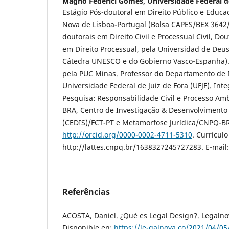
Magno Federici Gomes,
Universidade Federal d
Estágio Pós-doutoral em Direito Público e Educa
Nova de Lisboa-Portugal (Bolsa CAPES/BEX 3642/
doutorais em Direito Civil e Processual Civil, Do
em Direito Processual, pela Universidad de Deu
Cátedra UNESCO e do Gobierno Vasco-Espanha)
pela PUC Minas. Professor do Departamento de D
Universidade Federal de Juiz de Fora (UFJF). In
Pesquisa: Responsabilidade Civil e Processo A
BRA, Centro de Investigação & Desenvolvimento 
(CEDIS)/FCT-PT e Metamorfose Jurídica/CNPQ-B
http://orcid.org/0000-0002-4711-5310
. Currículo
http://lattes.cnpq.br/1638327245727283. E-mail
Referências
ACOSTA, Daniel. ¿Qué es Legal Design?. Legalnov
Disponible en:
https://le-galnova.co/2021/04/05