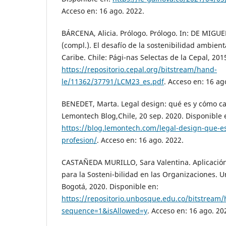
Acceso en: 16 ago. 2022.
BÁRCENA, Alicia. Prólogo. Prólogo. In: DE MIGUEL
(compl.). El desafío de la sostenibilidad ambient
Caribe. Chile: Pági-nas Selectas de la Cepal, 201
https://repositorio.cepal.org/bitstream/hand-
le/11362/37791/LCM23_es.pdf
. Acceso en: 16 ag
BENEDET, Marta. Legal design: qué es y cómo ca
Lemontech Blog,Chile, 20 sep. 2020. Disponible 
https://blog.lemontech.com/legal-design-que-e
profesion/
. Acceso en: 16 ago. 2022.
CASTAÑEDA MURILLO, Sara Valentina. Aplicación d
para la Sosteni-bilidad en las Organizaciones. 
Bogotá, 2020. Disponible en:
https://repositorio.unbosque.edu.co/bitstrea
sequence=1&isAllowed=y
. Acceso en: 16 ago. 20