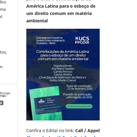
lico
América Latina para o esboço de
 uma
um direito comum em matéria
l.
ambiental
A
tos,
em
0
Confira o Edital no link:
Call / Appel