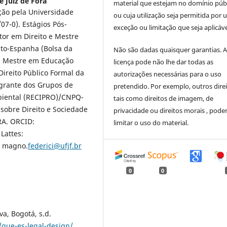
e Juiz de Fora
material que estejam no domínio púb
ção pela Universidade
ou cuja utilização seja permitida por
07-0). Estágios Pós-
exceção ou limitação que seja aplicáve
utor em Direito e Mestre
sto-Espanha (Bolsa da
Não são dadas quaisquer garantias. 
. Mestre em Educação
licença pode não lhe dar todas as
ireito Público Formal da
autorizações necessárias para o uso
tegrante dos Grupos de
pretendido. Por exemplo, outros direi
mbiental (RECIPRO)/CNPQ-
tais como direitos de imagem, de
sobre Direito e Sociedade
privacidade ou direitos morais , pod
RA. ORCID:
limitar o uso do material.
 Lattes:
: magno.
federici@ufjf.br
0
0
a, Bogotá, s.d.
/que-es-legal-design/
.