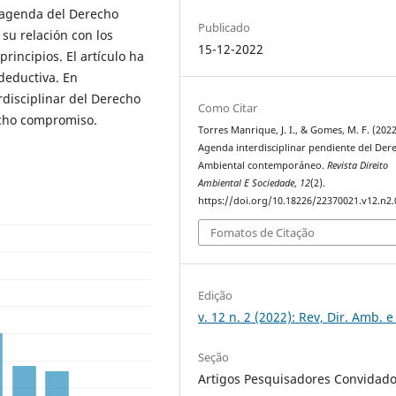
a agenda del Derecho
Publicado
su relación con los
15-12-2022
incipios. El artículo ha
 deductiva. En
rdisciplinar del Derecho
Como Citar
icho compromiso.
Torres Manrique, J. I., & Gomes, M. F. (2022
Agenda interdisciplinar pendiente del Der
Ambiental contemporáneo.
Revista Direito
Ambiental E Sociedade
,
12
(2).
https://doi.org/10.18226/22370021.v12.n2.
Fomatos de Citação
Edição
v. 12 n. 2 (2022): Rev, Dir. Amb. e
Seção
Artigos Pesquisadores Convidad