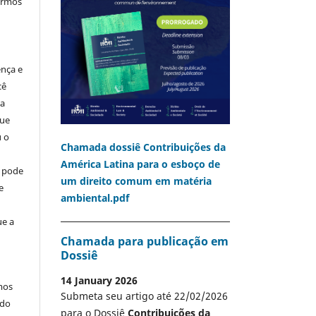
termos
ença e
cê
ia
que
u o
Chamada dossiê Contribuições da
América Latina para o esboço de
o pode
um direito comum em matéria
e
ambiental.pdf
ue a
Chamada para publicação em
Dossiê
14 January 2026
mos
Submeta seu artigo até 22/02/2026
 do
para o Dossiê
Contribuições da