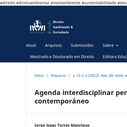
#direito #diretoambiental #meioambiente #sustentabilidade #de
Atual
Arquivos
Submissões
Sobre
Mestrado e Doutorado em Direito
Editora Educ
Início
/
Arquivos
/
v. 12 n. 2 (2022): Rev, Dir. Amb. e
Agenda interdisciplinar pe
contemporáneo
Jorge Isaac Torres Manrique