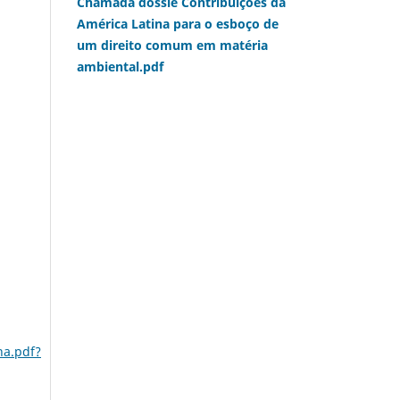
Chamada dossiê Contribuições da
América Latina para o esboço de
um direito comum em matéria
ambiental.pdf
na.pdf?