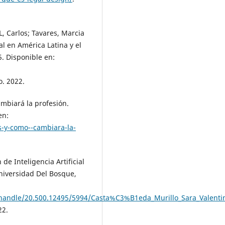
, Carlos; Tavares, Marcia
al en América Latina y el
5. Disponible en:
o. 2022.
mbiará la profesión.
en:
s-y-como--cambiara-la-
e Inteligencia Artificial
Universidad Del Bosque,
m/handle/20.500.12495/5994/Casta%C3%B1eda_Murillo_Sara_Valenti
22.