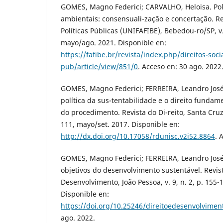
GOMES, Magno Federici; CARVALHO, Heloisa. Polí
ambientais: consensuali-zação e concertação. Rev
Políticas Públicas (UNIFAFIBE), Bebedou-ro/SP, v. 
mayo/ago. 2021. Disponible en:
https://fafibe.br/revista/index.php/direitos-socia
pub/article/view/851/0
. Acceso en: 30 ago. 2022
GOMES, Magno Federici; FERREIRA, Leandro José
política da sus-tentabilidade e o direito fundam
do procedimento. Revista do Di-reito, Santa Cruz d
111, mayo/set. 2017. Disponible en:
http://dx.doi.org/10.17058/rdunisc.v2i52.8864
. 
GOMES, Magno Federici; FERREIRA, Leandro José. 
objetivos do desenvolvimento sustentável. Revist
Desenvolvimento, João Pessoa, v. 9, n. 2, p. 155-
Disponible en:
https://doi.org/10.25246/direitoedesenvolvimen
ago. 2022.