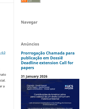
Navegar
Anúncios
a
Prorrogação Chamada para
 4.0
publicação em Dossiê
Deadline extension Call for
papers
o
mato
31 January 2026
ial.
ar a