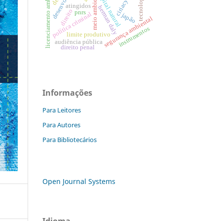
licenciamento ambiental
tecnologias
meio ambiente
capital natural
atingidos
herman daly
direito
pnrs
política criminal
japão
segurança ambiental
instrumentos
limite produtivo
audiência pública
direito penal
Informações
Para Leitores
Para Autores
Para Bibliotecários
Open Journal Systems
Idioma