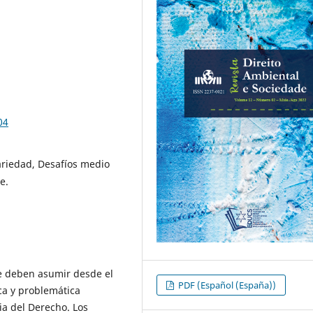
04
ariedad, Desafíos medio
e.
e deben asumir desde el
PDF (Español (España))
ca y problemática
ia del Derecho. Los