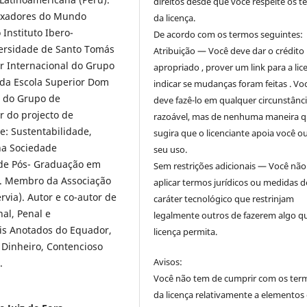
direitos desde que você respeite os 
ixadores do Mundo
da licença.
Instituto Ibero-
De acordo com os termos seguintes:
versidade de Santo Tomás
Atribuição — Você deve dar o crédito
or Internacional do Grupo
apropriado , prover um link para a lic
 da Escola Superior Dom
indicar se mudanças foram feitas . Vo
o do Grupo de
deve fazê-lo em qualquer circunstânc
r do projecto de
razoável, mas de nenhuma maneira 
e: Sustentabilidade,
sugira que o licenciante apoia você o
na Sociedade
seu uso.
de Pós- Graduação em
Sem restrições adicionais — Você nã
l). Membro da Associação
aplicar termos jurídicos ou medidas d
érvia). Autor e co-autor de
caráter tecnológico que restrinjam
nal, Penal e
legalmente outros de fazerem algo q
ais Anotados do Equador,
licença permita.
 Dinheiro, Contencioso
Avisos:
.
Você não tem de cumprir com os ter
da licença relativamente a elementos