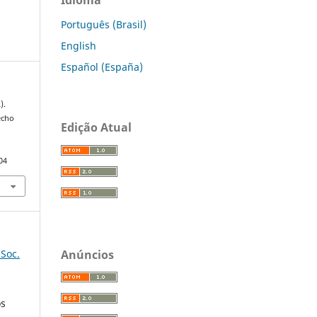
Português (Brasil)
English
Español (España)
).
echo
Edição Atual
04
Anúncios
 Soc.
os