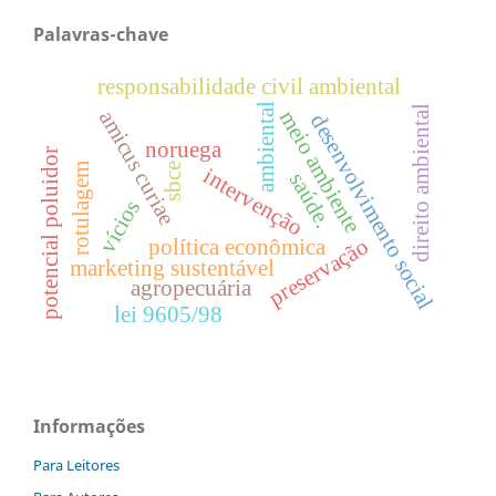
Palavras-chave
responsabilidade civil ambiental
ambiental
direito ambiental
meio ambiente
amicus curiae
desenvolvimento social
noruega
potencial poluidor
sbce
rotulagem
intervenção
saúde.
vícios
preservação
política econômica
marketing sustentável
agropecuária
lei 9605/98
Informações
Para Leitores