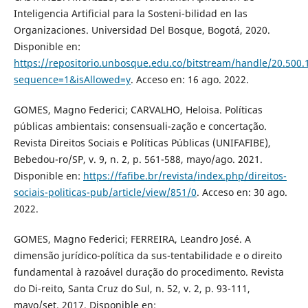
Inteligencia Artificial para la Sosteni-bilidad en las
Organizaciones. Universidad Del Bosque, Bogotá, 2020.
Disponible en:
https://repositorio.unbosque.edu.co/bitstream/handle/20.50
sequence=1&isAllowed=y
. Acceso en: 16 ago. 2022.
GOMES, Magno Federici; CARVALHO, Heloisa. Políticas
públicas ambientais: consensuali-zação e concertação.
Revista Direitos Sociais e Políticas Públicas (UNIFAFIBE),
Bebedou-ro/SP, v. 9, n. 2, p. 561-588, mayo/ago. 2021.
Disponible en:
https://fafibe.br/revista/index.php/direitos-
sociais-politicas-pub/article/view/851/0
. Acceso en: 30 ago.
2022.
GOMES, Magno Federici; FERREIRA, Leandro José. A
dimensão jurídico-política da sus-tentabilidade e o direito
fundamental à razoável duração do procedimento. Revista
do Di-reito, Santa Cruz do Sul, n. 52, v. 2, p. 93-111,
mayo/set. 2017. Disponible en: