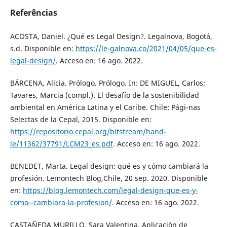
Referências
ACOSTA, Daniel. ¿Qué es Legal Design?. Legalnova, Bogotá,
s.d. Disponible en:
https://le-galnova.co/2021/04/05/que-es-
legal-design/
. Acceso en: 16 ago. 2022.
BÁRCENA, Alicia. Prólogo. Prólogo. In: DE MIGUEL, Carlos;
Tavares, Marcia (compl.). El desafío de la sostenibilidad
ambiental en América Latina y el Caribe. Chile: Pági-nas
Selectas de la Cepal, 2015. Disponible en:
https://repositorio.cepal.org/bitstream/hand-
le/11362/37791/LCM23_es.pdf
. Acceso en: 16 ago. 2022.
BENEDET, Marta. Legal design: qué es y cómo cambiará la
profesión. Lemontech Blog,Chile, 20 sep. 2020. Disponible
en:
https://blog.lemontech.com/legal-design-que-es-y-
como--cambiara-la-profesion/
. Acceso en: 16 ago. 2022.
CASTAÑEDA MURILLO, Sara Valentina. Aplicación de