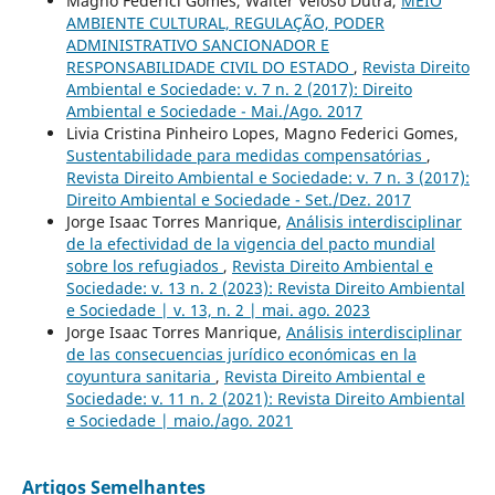
Magno Federici Gomes, Walter Veloso Dutra,
MEIO
AMBIENTE CULTURAL, REGULAÇÃO, PODER
ADMINISTRATIVO SANCIONADOR E
RESPONSABILIDADE CIVIL DO ESTADO
,
Revista Direito
Ambiental e Sociedade: v. 7 n. 2 (2017): Direito
Ambiental e Sociedade - Mai./Ago. 2017
Livia Cristina Pinheiro Lopes, Magno Federici Gomes,
Sustentabilidade para medidas compensatórias
,
Revista Direito Ambiental e Sociedade: v. 7 n. 3 (2017):
Direito Ambiental e Sociedade - Set./Dez. 2017
Jorge Isaac Torres Manrique,
Análisis interdisciplinar
de la efectividad de la vigencia del pacto mundial
sobre los refugiados
,
Revista Direito Ambiental e
Sociedade: v. 13 n. 2 (2023): Revista Direito Ambiental
e Sociedade | v. 13, n. 2 | mai. ago. 2023
Jorge Isaac Torres Manrique,
Análisis interdisciplinar
de las consecuencias jurídico económicas en la
coyuntura sanitaria
,
Revista Direito Ambiental e
Sociedade: v. 11 n. 2 (2021): Revista Direito Ambiental
e Sociedade | maio./ago. 2021
Artigos Semelhantes