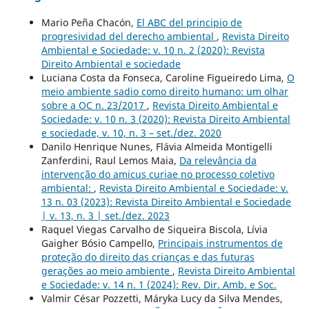
Mario Peña Chacón,
El ABC del principio de
progresividad del derecho ambiental
,
Revista Direito
Ambiental e Sociedade: v. 10 n. 2 (2020): Revista
Direito Ambiental e sociedade
Luciana Costa da Fonseca, Caroline Figueiredo Lima,
O
meio ambiente sadio como direito humano: um olhar
sobre a OC n. 23/2017
,
Revista Direito Ambiental e
Sociedade: v. 10 n. 3 (2020): Revista Direito Ambiental
e sociedade, v. 10, n. 3 – set./dez. 2020
Danilo Henrique Nunes, Flávia Almeida Montigelli
Zanferdini, Raul Lemos Maia,
Da relevância da
intervenção do amicus curiae no processo coletivo
ambiental:
,
Revista Direito Ambiental e Sociedade: v.
13 n. 03 (2023): Revista Direito Ambiental e Sociedade
| v. 13, n. 3 | set./dez. 2023
Raquel Viegas Carvalho de Siqueira Biscola, Lívia
Gaigher Bósio Campello,
Principais instrumentos de
proteção do direito das crianças e das futuras
gerações ao meio ambiente
,
Revista Direito Ambiental
e Sociedade: v. 14 n. 1 (2024): Rev. Dir. Amb. e Soc.
Valmir César Pozzetti, Máryka Lucy da Silva Mendes,