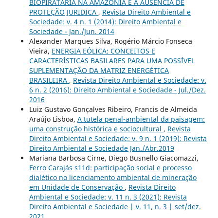
BIOPIRATARIA NA AMAZÕNIA E A AUSÊNCIA DE
PROTEÇÃO JURIDICA
,
Revista Direito Ambiental e
Sociedade: v. 4 n. 1 (2014): Direito Ambiental e
Sociedade - Jan./Jun. 2014
Alexander Marques Silva, Rogério Márcio Fonseca
Vieira,
ENERGIA EÓLICA: CONCEITOS E
CARACTERÍSTICAS BASILARES PARA UMA POSSÍVEL
SUPLEMENTAÇÃO DA MATRIZ ENERGÉTICA
BRASILEIRA
,
Revista Direito Ambiental e Sociedade: v.
6 n. 2 (2016): Direito Ambiental e Sociedade - Jul./Dez.
2016
Luiz Gustavo Gonçalves Ribeiro, Francis de Almeida
Araújo Lisboa,
A tutela penal-ambiental da paisagem:
uma construção histórica e sociocultural
,
Revista
Direito Ambiental e Sociedade: v. 9 n. 1 (2019): Revista
Direito Ambiental e Sociedade Jan./Abr.2019
Mariana Barbosa Cirne, Diego Busnello Giacomazzi,
Ferro Carajás s11d: participação social e processo
dialético no licenciamento ambiental de mineração
em Unidade de Conservação
,
Revista Direito
Ambiental e Sociedade: v. 11 n. 3 (2021): Revista
Direito Ambiental e Sociedade | v. 11, n. 3 | set/dez.
2021