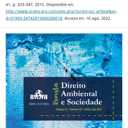
41, p. 323-347, 2015. Disponible en:
http://www.scielo.org.co/scielo.php?script=sci_arttext&pi-
d=S1909-24742015000200018
. Acceso en: 16 ago. 2022.