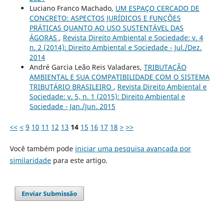
Luciano Franco Machado,
UM ESPAÇO CERCADO DE
CONCRETO: ASPECTOS JURÍDICOS E FUNÇÕES
PRÁTICAS QUANTO AO USO SUSTENTÁVEL DAS
ÁGORAS
,
Revista Direito Ambiental e Sociedade: v. 4
n. 2 (2014): Direito Ambiental e Sociedade - Jul./Dez.
2014
André Garcia Leão Reis Valadares,
TRIBUTAÇÃO
AMBIENTAL E SUA COMPATIBILIDADE COM O SISTEMA
TRIBUTÁRIO BRASILEIRO
,
Revista Direito Ambiental e
Sociedade: v. 5, n. 1 (2015): Direito Ambiental e
Sociedade - Jan./Jun. 2015
<<
<
9
10
11
12
13
14
15
16
17
18
>
>>
Você também pode
iniciar uma pesquisa avançada por
similaridade
para este artigo.
Enviar Submissão