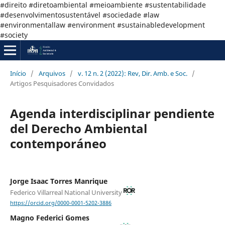
#direito #diretoambiental #meioambiente #sustentabilidade
#desenvolvimentosustentável #sociedade #law
#environmentallaw #environment #sustainabledevelopment
#society
Início
/
Arquivos
/
v. 12 n. 2 (2022): Rev, Dir. Amb. e Soc.
/
Artigos Pesquisadores Convidados
Agenda interdisciplinar pendiente
del Derecho Ambiental
contemporáneo
Jorge Isaac Torres Manrique
Federico Villarreal National University
https://orcid.org/0000-0001-5202-3886
Magno Federici Gomes