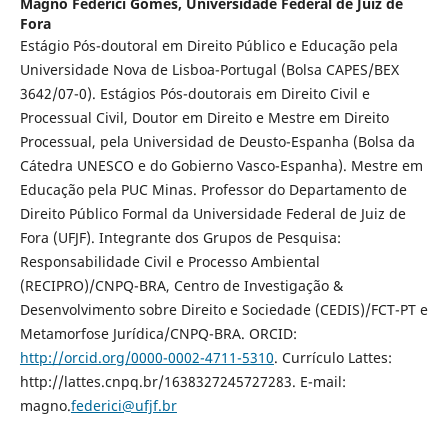
Magno Federici Gomes,
Universidade Federal de Juiz de
Fora
Estágio Pós-doutoral em Direito Público e Educação pela
Universidade Nova de Lisboa-Portugal (Bolsa CAPES/BEX
3642/07-0). Estágios Pós-doutorais em Direito Civil e
Processual Civil, Doutor em Direito e Mestre em Direito
Processual, pela Universidad de Deusto-Espanha (Bolsa da
Cátedra UNESCO e do Gobierno Vasco-Espanha). Mestre em
Educação pela PUC Minas. Professor do Departamento de
Direito Público Formal da Universidade Federal de Juiz de
Fora (UFJF). Integrante dos Grupos de Pesquisa:
Responsabilidade Civil e Processo Ambiental
(RECIPRO)/CNPQ-BRA, Centro de Investigação &
Desenvolvimento sobre Direito e Sociedade (CEDIS)/FCT-PT e
Metamorfose Jurídica/CNPQ-BRA. ORCID:
http://orcid.org/0000-0002-4711-5310
. Currículo Lattes:
http://lattes.cnpq.br/1638327245727283. E-mail:
magno.
federici@ufjf.br