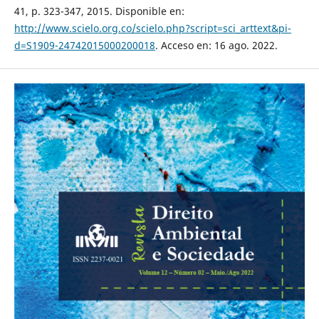
41, p. 323-347, 2015. Disponible en:
http://www.scielo.org.co/scielo.php?script=sci_arttext&pi-
d=S1909-24742015000200018
. Acceso en: 16 ago. 2022.