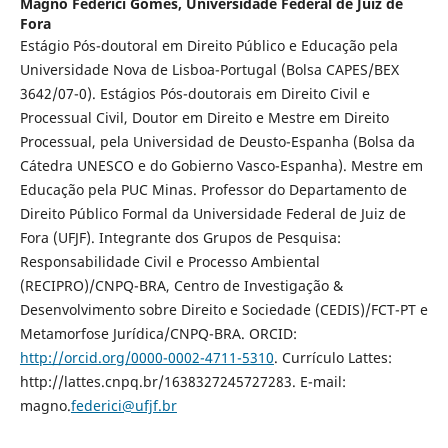
Magno Federici Gomes,
Universidade Federal de Juiz de
Fora
Estágio Pós-doutoral em Direito Público e Educação pela
Universidade Nova de Lisboa-Portugal (Bolsa CAPES/BEX
3642/07-0). Estágios Pós-doutorais em Direito Civil e
Processual Civil, Doutor em Direito e Mestre em Direito
Processual, pela Universidad de Deusto-Espanha (Bolsa da
Cátedra UNESCO e do Gobierno Vasco-Espanha). Mestre em
Educação pela PUC Minas. Professor do Departamento de
Direito Público Formal da Universidade Federal de Juiz de
Fora (UFJF). Integrante dos Grupos de Pesquisa:
Responsabilidade Civil e Processo Ambiental
(RECIPRO)/CNPQ-BRA, Centro de Investigação &
Desenvolvimento sobre Direito e Sociedade (CEDIS)/FCT-PT e
Metamorfose Jurídica/CNPQ-BRA. ORCID:
http://orcid.org/0000-0002-4711-5310
. Currículo Lattes:
http://lattes.cnpq.br/1638327245727283. E-mail:
magno.
federici@ufjf.br