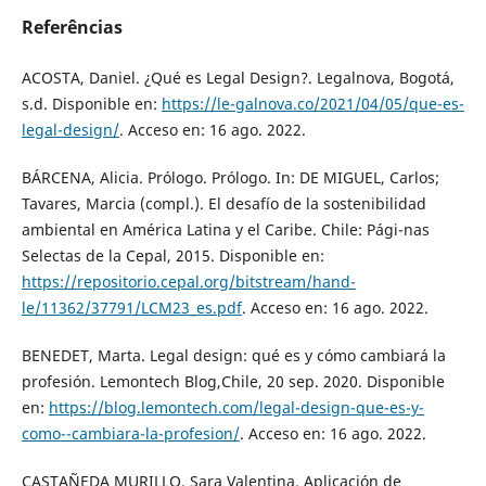
Referências
ACOSTA, Daniel. ¿Qué es Legal Design?. Legalnova, Bogotá,
s.d. Disponible en:
https://le-galnova.co/2021/04/05/que-es-
legal-design/
. Acceso en: 16 ago. 2022.
BÁRCENA, Alicia. Prólogo. Prólogo. In: DE MIGUEL, Carlos;
Tavares, Marcia (compl.). El desafío de la sostenibilidad
ambiental en América Latina y el Caribe. Chile: Pági-nas
Selectas de la Cepal, 2015. Disponible en:
https://repositorio.cepal.org/bitstream/hand-
le/11362/37791/LCM23_es.pdf
. Acceso en: 16 ago. 2022.
BENEDET, Marta. Legal design: qué es y cómo cambiará la
profesión. Lemontech Blog,Chile, 20 sep. 2020. Disponible
en:
https://blog.lemontech.com/legal-design-que-es-y-
como--cambiara-la-profesion/
. Acceso en: 16 ago. 2022.
CASTAÑEDA MURILLO, Sara Valentina. Aplicación de