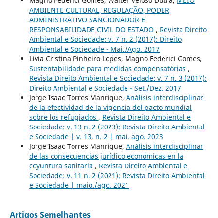
Magno Federici Gomes, Walter Veloso Dutra,
MEIO
AMBIENTE CULTURAL, REGULAÇÃO, PODER
ADMINISTRATIVO SANCIONADOR E
RESPONSABILIDADE CIVIL DO ESTADO
,
Revista Direito
Ambiental e Sociedade: v. 7 n. 2 (2017): Direito
Ambiental e Sociedade - Mai./Ago. 2017
Livia Cristina Pinheiro Lopes, Magno Federici Gomes,
Sustentabilidade para medidas compensatórias
,
Revista Direito Ambiental e Sociedade: v. 7 n. 3 (2017):
Direito Ambiental e Sociedade - Set./Dez. 2017
Jorge Isaac Torres Manrique,
Análisis interdisciplinar
de la efectividad de la vigencia del pacto mundial
sobre los refugiados
,
Revista Direito Ambiental e
Sociedade: v. 13 n. 2 (2023): Revista Direito Ambiental
e Sociedade | v. 13, n. 2 | mai. ago. 2023
Jorge Isaac Torres Manrique,
Análisis interdisciplinar
de las consecuencias jurídico económicas en la
coyuntura sanitaria
,
Revista Direito Ambiental e
Sociedade: v. 11 n. 2 (2021): Revista Direito Ambiental
e Sociedade | maio./ago. 2021
Artigos Semelhantes