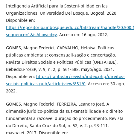
Inteligencia Artificial para la Sosteni-bilidad en las
Organizaciones. Universidad Del Bosque, Bogotá, 2020.
Disponible en:
https://repositorio.unbosque.edu.co/bitstream/handle/20.50
sequence=1&isAllowed=y
. Acceso en: 16 ago. 2022.
GOMES, Magno Federici; CARVALHO, Heloisa. Políticas
públicas ambientais: consensuali-zação e concertação.
Revista Direitos Sociais e Políticas Públicas (UNIFAFIBE),
Bebedou-ro/SP, v. 9, n. 2, p. 561-588, mayo/ago. 2021.
Disponible en:
https://fafibe.br/revista/index.php/direitos-
sociais-politicas-pub/article/view/851/0
. Acceso en: 30 ago.
2022.
GOMES, Magno Federici; FERREIRA, Leandro José. A
dimensão jurídico-política da sus-tentabilidade e o direito
fundamental à razoável duração do procedimento. Revista
do Di-reito, Santa Cruz do Sul, n. 52, v. 2, p. 93-111,
mayo/set. 2017. Disponible en: