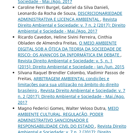
Sociedade - Mai./Ago. 2017
Caroline Ferri Burgel, Gabriel da Silva Danieli,
Leonardo da Rocha de Souza,
DISCRICIONARIEDADE
ADMINISTRATIVA E LICENÇA AMBIENTAL
,
Revista
Direito Ambiental e Sociedade: v. 7 n. 2 (2017): Direito
Ambiental e Sociedade - Mai./Ago. 2017
Ricardo Cavedon, Heline Sivini Ferreira, Cinthia
Obladen de Almendra Freitas,
O MEIO AMBIENTE
DIGITAL SOB A ÓTICA DA TEORIA DA SOCIEDADE DE
RISCO: OS AVANÇOS DA INFORMÁTICA EM DEBATE
,
Revista Direito Ambiental e Sociedade: v. 5, n. 1
(2015): Direito Ambiental e Sociedade - Jan./Jun. 2015
Silvana Raquel Brendler Colombo, Vladimir Passos de
Freitas,
ARBITRAGEM AMBIENTAL condições e
limitações para sua utilização no âmbito do direito
brasileiro
,
Revista Direito Ambiental e Sociedade: v. 7
n. 2 (2017): Direito Ambiental e Sociedade - Mai./Ago.
2017
Magno Federici Gomes, Walter Veloso Dutra,
MEIO
AMBIENTE CULTURAL, REGULAÇÃO, PODER
ADMINISTRATIVO SANCIONADOR E
RESPONSABILIDADE CIVIL DO ESTADO
,
Revista Direito
Ambiental e Sociedade: v. 7 n. 2 (2017): Direito