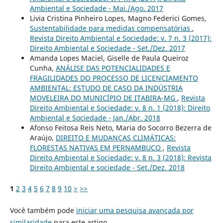
Ambiental e Sociedade - Mai./Ago. 2017
Livia Cristina Pinheiro Lopes, Magno Federici Gomes,
Sustentabilidade para medidas compensatórias
,
Revista Direito Ambiental e Sociedade: v. 7 n. 3 (2017):
Direito Ambiental e Sociedade - Set./Dez. 2017
Amanda Lopes Maciel, Giselle de Paula Queiroz
Cunha,
ANÁLISE DAS POTENCIALIDADES E
FRAGILIDADES DO PROCESSO DE LICENCIAMENTO
AMBIENTAL: ESTUDO DE CASO DA INDÚSTRIA
MOVELEIRA DO MUNICÍPIO DE ITABIRA-MG
,
Revista
Direito Ambiental e Sociedade: v. 8 n. 1 (2018): Direito
Ambiental e Sociedade - Jan./Abr. 2018
Afonso Feitosa Reis Neto, Maria do Socorro Bezerra de
Araújo,
DIREITO E MUDANÇAS CLIMÁTICAS:
FLORESTAS NATIVAS EM PERNAMBUCO
,
Revista
Direito Ambiental e Sociedade: v. 8 n. 3 (2018): Revista
Direito Ambiental e sociedade - Set./Dez. 2018
1
2
3
4
5
6
7
8
9
10
>
>>
Você também pode
iniciar uma pesquisa avançada por
similaridade
para este artigo.