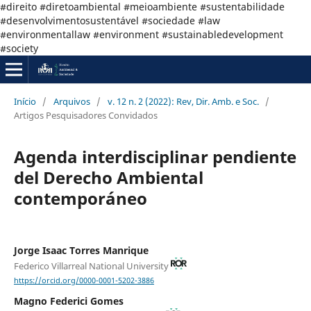
#direito #diretoambiental #meioambiente #sustentabilidade
#desenvolvimentosustentável #sociedade #law
#environmentallaw #environment #sustainabledevelopment
#society
Início
/
Arquivos
/
v. 12 n. 2 (2022): Rev, Dir. Amb. e Soc.
/
Artigos Pesquisadores Convidados
Agenda interdisciplinar pendiente
del Derecho Ambiental
contemporáneo
Jorge Isaac Torres Manrique
Federico Villarreal National University
https://orcid.org/0000-0001-5202-3886
Magno Federici Gomes