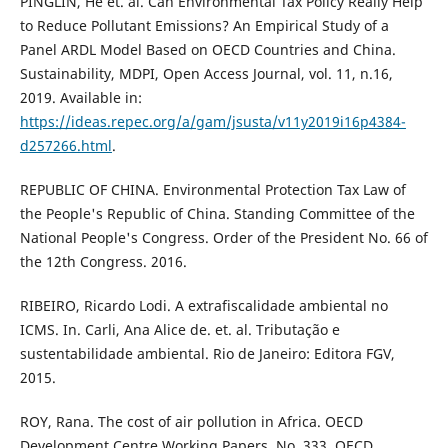
PINGLIN, He et. al. Can Environmental Tax Policy Really Help
to Reduce Pollutant Emissions? An Empirical Study of a
Panel ARDL Model Based on OECD Countries and China.
Sustainability, MDPI, Open Access Journal, vol. 11, n.16,
2019. Available in:
https://ideas.repec.org/a/gam/jsusta/v11y2019i16p4384-
d257266.html
.
REPUBLIC OF CHINA. Environmental Protection Tax Law of
the People's Republic of China. Standing Committee of the
National People's Congress. Order of the President No. 66 of
the 12th Congress. 2016.
RIBEIRO, Ricardo Lodi. A extrafiscalidade ambiental no
ICMS. In. Carli, Ana Alice de. et. al. Tributação e
sustentabilidade ambiental. Rio de Janeiro: Editora FGV,
2015.
ROY, Rana. The cost of air pollution in Africa. OECD
Development Centre Working Papers. No. 333. OECD