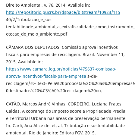
Direito Ambiental, v. 76, 2014. Availble in:
http://repositorio.pucrs.br/dspace/bitstream/10923/115
40/2/Tributacao_e_sus
tentabilidade_ambiental_a_extrafiscalidade_como_instrumento
otecao_do_meio_ambiente.pdf
CÂMARA DOS DEPUTADOS. Comissão aprova incentivos
fiscais para empresas de reciclagem. Brazil. November 11,
2015. Available in:
https://www.camara.leg.br/noticias/475637-comissao-
aprova-incentivos-fiscais-para-empresa
s-de-
reciclagem/#:~:text=Pela%20proposta%2C%20as%20empresas
0destinados%20%C3%A0%20reciclagem%20ou.
CATÃO, Marcos André Vinhas. CORDEIRO, Luciana Prates
Caldas. A cobrança do Imposto sobre a Propriedade Predial
e Territorial Urbana nas áreas de preservação permanente.
In. Carli, Ana Alice de. et. al. Tributação e sustentabilidade
ambiental. Rio de Janeiro: Editora FGV, 2015.