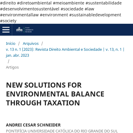
#direito #diretoambiental #meioambiente #sustentabilidade
#desenvolvimentosustentável #sociedade #law
#environmentallaw #environment #sustainabledevelopment
#society
Início
/
Arquivos
/
v. 13 n. 1 (2023): Revista Direito Ambiental e Sociedade | v. 13, n. 1 |
jan. abr. 2023
/
Artigos
NEW SOLUTIONS FOR
ENVIRONMENTAL BALANCE
THROUGH TAXATION
ANDREI CESAR SCHNEIDER
PONTIFÍCIA UNIVERSIDADE CATÓLICA DO RIO GRANDE DO SUL