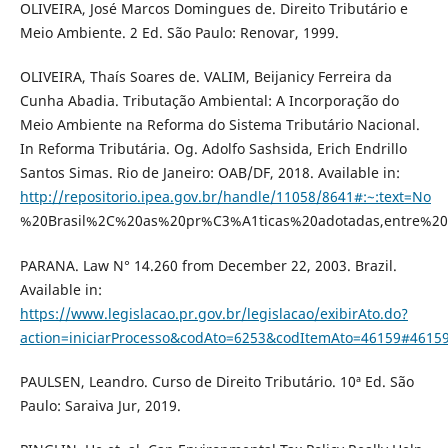
OLIVEIRA, José Marcos Domingues de. Direito Tributário e
Meio Ambiente. 2 Ed. São Paulo: Renovar, 1999.
OLIVEIRA, Thaís Soares de. VALIM, Beijanicy Ferreira da
Cunha Abadia. Tributação Ambiental: A Incorporação do
Meio Ambiente na Reforma do Sistema Tributário Nacional.
In Reforma Tributária. Og. Adolfo Sashsida, Erich Endrillo
Santos Simas. Rio de Janeiro: OAB/DF, 2018. Available in:
http://repositorio.ipea.gov.br/handle/11058/8641#:~:text=No
%20Brasil%2C%20as%20pr%C3%A1ticas%20adotadas,entre%20
PARANA. Law N° 14.260 from December 22, 2003. Brazil.
Available in:
https://www.legislacao.pr.gov.br/legislacao/exibirAto.do?
action=iniciarProcesso&codAto=6253&codItemAto=46159#4615
PAULSEN, Leandro. Curso de Direito Tributário. 10ª Ed. São
Paulo: Saraiva Jur, 2019.