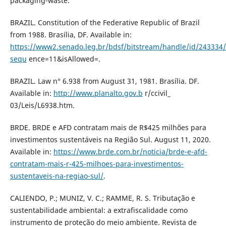
packaging-waste.
BRAZIL. Constitution of the Federative Republic of Brazil
from 1988. Brasília, DF. Available in:
https://www2.senado.leg.br/bdsf/bitstream/handle/id/243334/
sequ
ence=11&isAllowed=.
BRAZIL. Law n° 6.938 from August 31, 1981. Brasília. DF.
Available in:
http://www.planalto.gov.b
r/ccivil_
03/Leis/L6938.htm.
BRDE. BRDE e AFD contratam mais de R$425 milhões para
investimentos sustentáveis na Região Sul. August 11, 2020.
Available in:
https://www.brde.com.br/noticia/brde-e-afd-
contratam-mais-r-425-milhoes-para-investimentos-
sustentaveis-na-regiao-sul/
.
CALIENDO, P.; MUNIZ, V. C.; RAMME, R. S. Tributação e
sustentabilidade ambiental: a extrafiscalidade como
instrumento de proteção do meio ambiente. Revista de