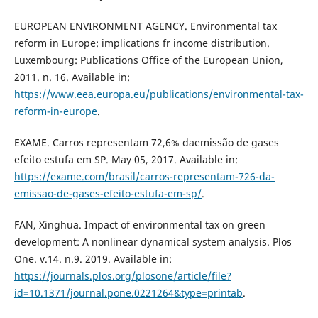
EUROPEAN ENVIRONMENT AGENCY. Environmental tax
reform in Europe: implications fr income distribution.
Luxembourg: Publications Office of the European Union,
2011. n. 16. Available in:
https://www.eea.europa.eu/publications/environmental-tax-
reform-in-europe
.
EXAME. Carros representam 72,6% daemissão de gases
efeito estufa em SP. May 05, 2017. Available in:
https://exame.com/brasil/carros-representam-726-da-
emissao-de-gases-efeito-estufa-em-sp/
.
FAN, Xinghua. Impact of environmental tax on green
development: A nonlinear dynamical system analysis. Plos
One. v.14. n.9. 2019. Available in:
https://journals.plos.org/plosone/article/file?
id=10.1371/journal.pone.0221264&type=printab
.