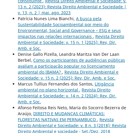
constituinte
,
Revista Direito Ambiental e Sociedade: v.
13 n. 2 (2023): Revista Direito Ambiental e Sociedade |
v. 13, n. 2 | mai. ago. 2023
Patrícia Nunes Lima Bianchi,
A busca pela
Sustentabilidade Socioambiental por meio do
Environmental, Social and Governance – ESG e seus
impactos nas relações internacionais
,
Revista Direito
Ambiental e Sociedade: v. 15 n. 1 (2025): Rev, Dir.
Amb. e Soc.
Denise Gallo Pizella, Leandra Maritza Van Der Laan
Berbel,
Como os participantes de audiências públicas
avaliam a participação popular no licenciamento
ambiental do IBAMA?
,
Revista Direito Ambiental e
Sociedade: v. 15 n. 2 (2025): Rev, Dir. Amb. e Soc.
Marcus Tullius Fernandes dos Santos,
Litigância
ambiental no plano horizontal
,
Revista Direito
Ambiental e Sociedade: v. 14 n. 2 (2024): Rev, Dir.
Amb. e Soc.
Afonso Feitosa Reis Neto, Maria do Socorro Bezerra de
Araújo,
DIREITO E MUDANÇAS CLIMÁTICAS:
FLORESTAS NATIVAS EM PERNAMBUCO
,
Revista
Direito Ambiental e Sociedade: v. 8 n. 3 (2018): Revista
Direito Ambiental e sociedade - Set./Dez. 2018