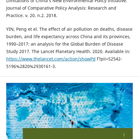
Limitations of China’s New Environmental Policy Initiative.
Journal of Comparative Policy Analysis: Research and
Practice. v. 20. n.2. 2018.
YIN, Peng et el. The effect of air pollution on deaths, disease
burden, and life expectancy across China and its provinces,
1990–2017: an analysis for the Global Burden of Disease
Study 2017. The Lancet Planetary Health. 2020. Available in:
https://www.thelancet.com/action/showPd
f?pii=S2542-
5196%2820%2930161-3.