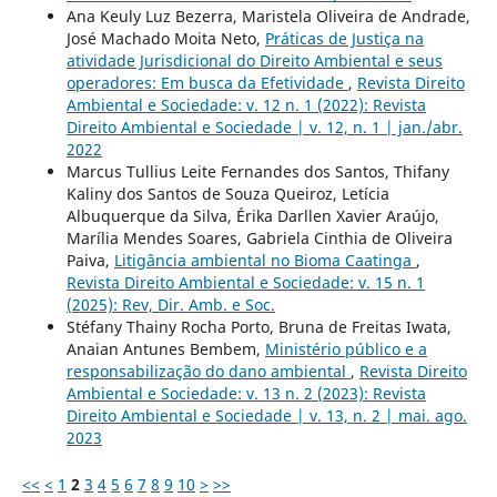
Ana Keuly Luz Bezerra, Maristela Oliveira de Andrade,
José Machado Moita Neto,
Práticas de Justiça na
atividade Jurisdicional do Direito Ambiental e seus
operadores: Em busca da Efetividade
,
Revista Direito
Ambiental e Sociedade: v. 12 n. 1 (2022): Revista
Direito Ambiental e Sociedade | v. 12, n. 1 | jan./abr.
2022
Marcus Tullius Leite Fernandes dos Santos, Thifany
Kaliny dos Santos de Souza Queiroz, Letícia
Albuquerque da Silva, Érika Darllen Xavier Araújo,
Marília Mendes Soares, Gabriela Cinthia de Oliveira
Paiva,
Litigância ambiental no Bioma Caatinga
,
Revista Direito Ambiental e Sociedade: v. 15 n. 1
(2025): Rev, Dir. Amb. e Soc.
Stéfany Thainy Rocha Porto, Bruna de Freitas Iwata,
Anaian Antunes Bembem,
Ministério público e a
responsabilização do dano ambiental
,
Revista Direito
Ambiental e Sociedade: v. 13 n. 2 (2023): Revista
Direito Ambiental e Sociedade | v. 13, n. 2 | mai. ago.
2023
<<
<
1
2
3
4
5
6
7
8
9
10
>
>>