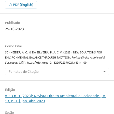
PDF (English)
Publicado
25-10-2023
Como Citar
SCHNEIDER, A. C., & DA SILVEIRA, P. A. C. V. (2023). NEW SOLUTIONS FOR
ENVIRONMENTAL BALANCE THROUGH TAXATION.
Revista Direito Ambiental E
Sociedade
,
13
(1). https://doi.org/10.18226/22370021.v13.n1.09
Fomatos de Citação
Edição
v. 13 n. 1 (2023): Revista Direito Ambiental e Sociedade | v.
13, n. 1 | jan. abr. 2023
Seção