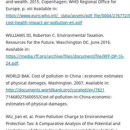
and wealth. 2015. Copenhagen: WHO Regional Office for
Europe. p. viii Available in:
https://www.euro.who.int/__data/assets/pdf_file/0004/276772/
cost-health-impact-air-pollution-en.pdf
WILLIAMS III, Roberton C. Environmental Taxation.
Resources for the Future. Waschington DC. June 2016.
Available in:
https://media.rff.org/archive/files/document/file/RFF-DP-16-
24.pdf
.
WORLD BAK. Cost of pollution in China : economic estimates
of physical damages. Washington. 2007. Available in:
http://documents.worldbank.org/curated/en/7821
71468027560055/Cost-of-pollution-in-China-economic-
estimates-of-physical-damages.
WU, Jian et. al. From Pollution Charge to Environmental
Protection Tax: A Comparative Analysis of the Potential and