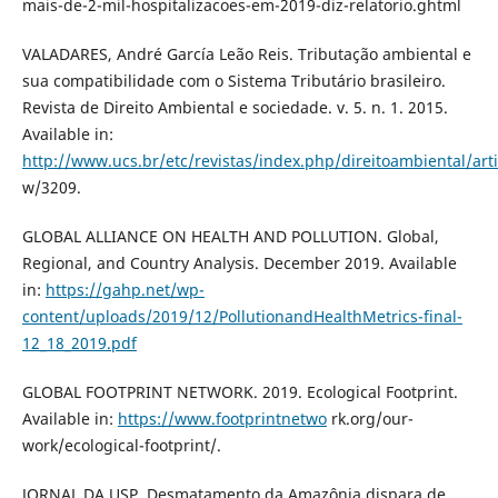
mais-de-2-mil-hospitalizacoes-em-2019-diz-relatorio.ghtml
VALADARES, André García Leão Reis. Tributação ambiental e
sua compatibilidade com o Sistema Tributário brasileiro.
Revista de Direito Ambiental e sociedade. v. 5. n. 1. 2015.
Available in:
http://www.ucs.br/etc/revistas/index.php/direitoambiental/arti
w/3209.
GLOBAL ALLIANCE ON HEALTH AND POLLUTION. Global,
Regional, and Country Analysis. December 2019. Available
in:
https://gahp.net/wp-
content/uploads/2019/12/PollutionandHealthMetrics-final-
12_18_2019.pdf
GLOBAL FOOTPRINT NETWORK. 2019. Ecological Footprint.
Available in:
https://www.footprintnetwo
rk.org/our-
work/ecological-footprint/.
JORNAL DA USP. Desmatamento da Amazônia dispara de