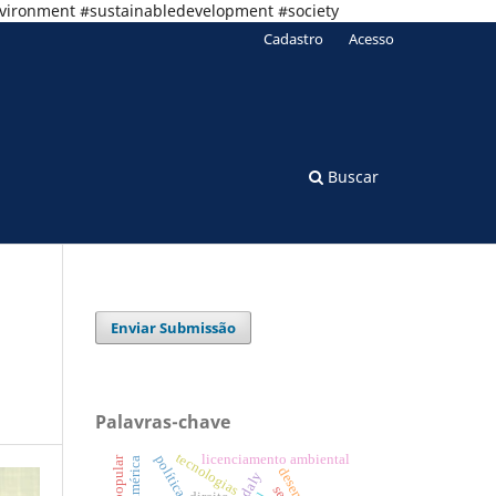
nvironment #sustainabledevelopment #society
Cadastro
Acesso
Buscar
Enviar Submissão
Palavras-chave
tecnologias
licenciamento ambiental