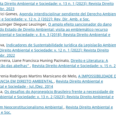
ta Direito Ambiental e Sociedade: v. 13 n. 1 (2023): Revista Direito
abr. 2023
rici Gomes,
Agenda interdisciplinar pendiente del Derecho Ambien
 e Sociedade: v. 12 n. 2 (2022): Rev, Dir. Amb. e Soc.
euzinger Dieguez Leuzinger,
O amplo efeito sancionador do dano
o Estado de Direito Ambiental: visita ao emblemático recurso
iental e Sociedade: v. 8 n. 3 (2018): Revista Direito Ambiental e
lva,
Indicadores de Sustentabilidade Jurídica da Legislação Ambien
Direito Ambiental e Sociedade: v. 12 n. 1 (2022): Revista Direito
abr. 2022
erreira, Liane Francisca Huning Pazinato,
Direito e Literatura: A
inção das abelhas”
,
Revista Direito Ambiental e Sociedade: v. 15 n. 2
arenia Rodrigues Martins Marsicano de Melo,
A IMPOSSIBILIDADE 
CÂNCIA EM DIREITO AMBIENTAL
,
Revista Direito Ambiental e
tal e Sociedade - Jul./Dez. 2014
na,
Os desafios do Agronegócio Brasileiro frente a necessidade de
biental e Sociedade: v. 13 n. 2 (2023): Revista Direito Ambiental e
um Neoconstitucionalismo Ambiental
,
Revista Direito Ambiental e
 e Soc.