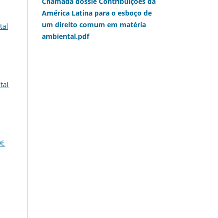
Chamada dossiê Contribuições da
América Latina para o esboço de
um direito comum em matéria
tal
ambiental.pdf
tal
DE