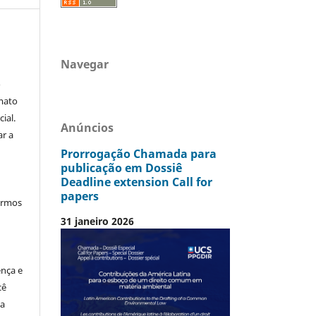
Navegar
o
mato
ial.
Anúncios
ar a
Prorrogação Chamada para
publicação em Dossiê
Deadline extension Call for
papers
termos
31 janeiro 2026
ença e
cê
ia