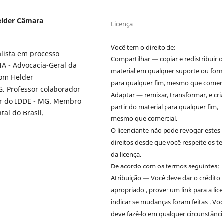
elder Câmara
Licença
Você tem o direito de:
alista em processo
Compartilhar — copiar e redistribuir 
MA - Advocacia-Geral da
material em qualquer suporte ou for
Dom Helder
para qualquer fim, mesmo que comerc
. Professor colaborador
Adaptar — remixar, transformar, e cri
sor do IDDE - MG. Membro
partir do material para qualquer fim,
al do Brasil.
mesmo que comercial.
O licenciante não pode revogar estes
direitos desde que você respeite os 
da licença.
De acordo com os termos seguintes:
Atribuição — Você deve dar o crédito
apropriado , prover um link para a lic
indicar se mudanças foram feitas . Vo
deve fazê-lo em qualquer circunstânc