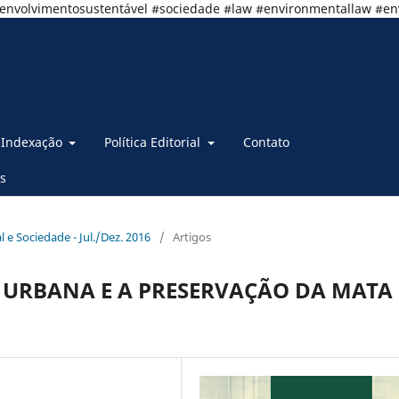
senvolvimentosustentável #sociedade #law #environmentallaw #e
Indexação
Política Editorial
Contato
s
al e Sociedade - Jul./Dez. 2016
/
Artigos
L URBANA E A PRESERVAÇÃO DA MATA