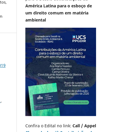
tos,
América Latina para o esboço de
um direito comum em matéria
em
ambiental
019
L
,
Confira o Edital no link:
Call / Appel