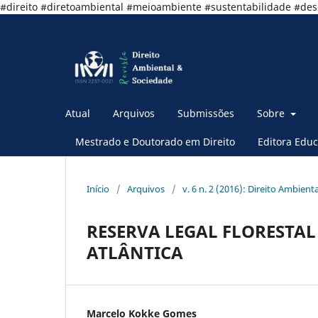
#direito #diretoambiental #meioambiente #sustentabilidade #de
Atual
Arquivos
Submissões
Sobre
Mestrado e Doutorado em Direito
Editora Educ
Início
/
Arquivos
/
v. 6 n. 2 (2016): Direito Ambient
RESERVA LEGAL FLORESTA
ATLÂNTICA
Marcelo Kokke Gomes