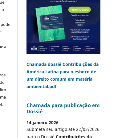
que
u o
o pode
e
ue a
Chamada dossiê Contribuições da
América Latina para o esboço de
mos
um direito comum em matéria
 do
ambiental.pdf
lico
 uma
l.
Chamada para publicação em
Dossiê
A
14 janeiro 2026
Submeta seu artigo até 22/02/2026
para o Dossiê
Contribuições da