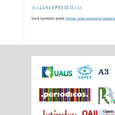
<<
<
2
3
4
5
6
7
8
9
10
11
>
>>
Você também pode
iniciar uma pesquisa avança