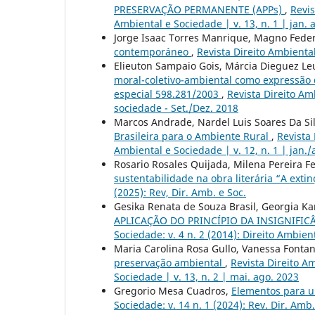
PRESERVAÇÃO PERMANENTE (APPs)
,
Revis
Ambiental e Sociedade | v. 13, n. 1 | jan. 
Jorge Isaac Torres Manrique, Magno Fede
contemporáneo
,
Revista Direito Ambiental
Elieuton Sampaio Gois, Márcia Dieguez L
moral-coletivo-ambiental como expressão d
especial 598.281/2003
,
Revista Direito Amb
sociedade - Set./Dez. 2018
Marcos Andrade, Nardel Luis Soares Da Si
Brasileira para o Ambiente Rural
,
Revista 
Ambiental e Sociedade | v. 12, n. 1 | jan./
Rosario Rosales Quijada, Milena Pereira F
sustentabilidade na obra literária “A ext
(2025): Rev, Dir. Amb. e Soc.
Gesika Renata de Souza Brasil, Georgia K
APLICAÇÃO DO PRINCÍPIO DA INSIGNIFI
Sociedade: v. 4 n. 2 (2014): Direito Ambien
Maria Carolina Rosa Gullo, Vanessa Fonta
preservação ambiental
,
Revista Direito Am
Sociedade | v. 13, n. 2 | mai. ago. 2023
Gregorio Mesa Cuadros,
Elementos para 
Sociedade: v. 14 n. 1 (2024): Rev. Dir. Amb.