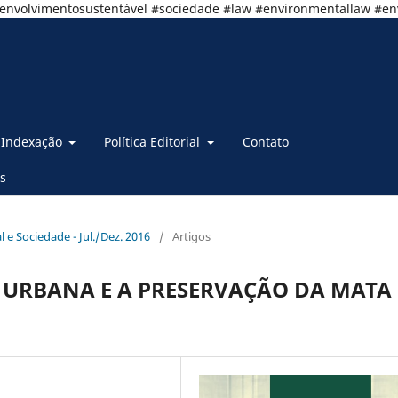
senvolvimentosustentável #sociedade #law #environmentallaw #e
Indexação
Política Editorial
Contato
s
al e Sociedade - Jul./Dez. 2016
/
Artigos
L URBANA E A PRESERVAÇÃO DA MATA