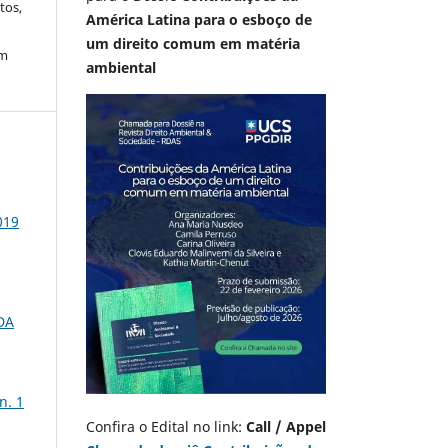
tos,
América Latina para o esboço de
um direito comum em matéria
em
ambiental
019
DA
n. 1
Confira o Edital no link:
Call / Appel
m