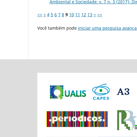
Ambiental e Sociedade: v. 7 n. 3 (2017): D
<<
<
4
5
6
7
8
9
10
11
12
13
>
>>
Você também pode
iniciar uma pesquisa avança