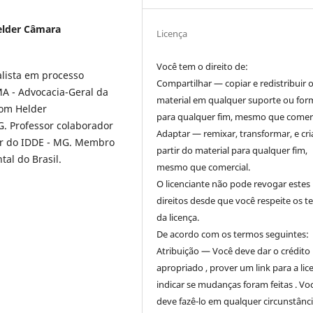
elder Câmara
Licença
Você tem o direito de:
alista em processo
Compartilhar — copiar e redistribuir 
MA - Advocacia-Geral da
material em qualquer suporte ou for
Dom Helder
para qualquer fim, mesmo que comerc
. Professor colaborador
Adaptar — remixar, transformar, e cri
sor do IDDE - MG. Membro
partir do material para qualquer fim,
al do Brasil.
mesmo que comercial.
O licenciante não pode revogar estes
direitos desde que você respeite os 
da licença.
De acordo com os termos seguintes:
Atribuição — Você deve dar o crédito
apropriado , prover um link para a lic
indicar se mudanças foram feitas . Vo
deve fazê-lo em qualquer circunstânc