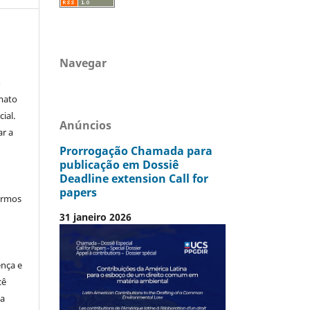
Navegar
o
mato
ial.
Anúncios
ar a
Prorrogação Chamada para
publicação em Dossiê
Deadline extension Call for
papers
termos
31 janeiro 2026
ença e
cê
ia