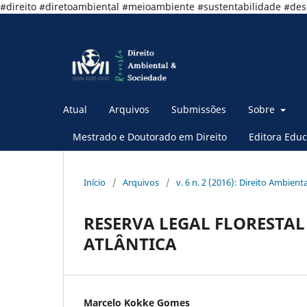
#direito #diretoambiental #meioambiente #sustentabilidade #de
Atual
Arquivos
Submissões
Sobre
Mestrado e Doutorado em Direito
Editora Educ
Início
/
Arquivos
/
v. 6 n. 2 (2016): Direito Ambient
RESERVA LEGAL FLORESTA
ATLÂNTICA
Marcelo Kokke Gomes