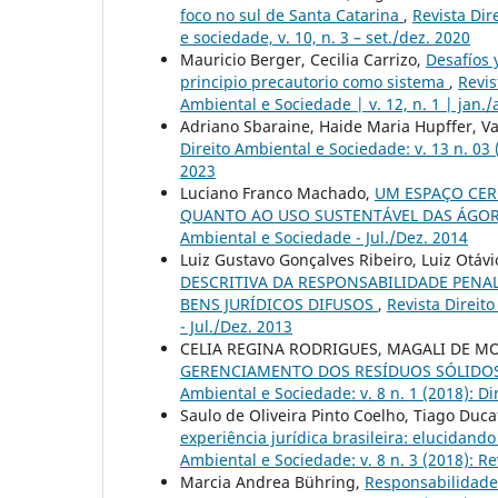
foco no sul de Santa Catarina
,
Revista Dir
e sociedade, v. 10, n. 3 – set./dez. 2020
Mauricio Berger, Cecilia Carrizo,
Desafíos 
principio precautorio como sistema
,
Revis
Ambiental e Sociedade | v. 12, n. 1 | jan./
Adriano Sbaraine, Haide Maria Hupffer, V
Direito Ambiental e Sociedade: v. 13 n. 03 
2023
Luciano Franco Machado,
UM ESPAÇO CER
QUANTO AO USO SUSTENTÁVEL DAS ÁGO
Ambiental e Sociedade - Jul./Dez. 2014
Luiz Gustavo Gonçalves Ribeiro, Luiz Otáv
DESCRITIVA DA RESPONSABILIDADE PENAL
BENS JURÍDICOS DIFUSOS
,
Revista Direito
- Jul./Dez. 2013
CELIA REGINA RODRIGUES, MAGALI DE M
GERENCIAMENTO DOS RESÍDUOS SÓLIDO
Ambiental e Sociedade: v. 8 n. 1 (2018): D
Saulo de Oliveira Pinto Coelho, Tiago Ducat
experiência jurídica brasileira: elucidand
Ambiental e Sociedade: v. 8 n. 3 (2018): Re
Marcia Andrea Bühring,
Responsabilidade