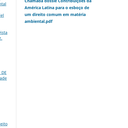
Chamada dossiê Contribuições da
ntal
América Latina para o esboço de
um direito comum em matéria
del
ambiental.pdf
ista
z.
 DE
dade
reito