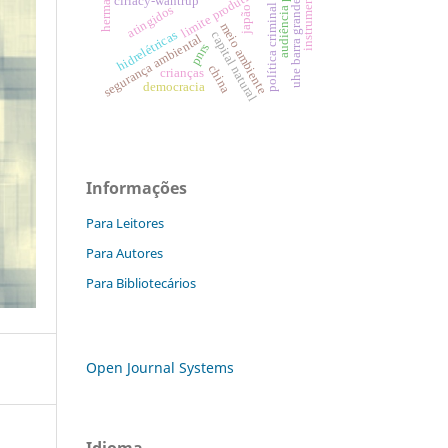
audiência pública
instrumentos
limite produtivo
ciriacy-wantrup
uhe barra grande.
política criminal
atingidos
japão
meio ambiente
hidrelétricas
capital natural
segurança ambiental
pnrs
china
crianças
democracia
Informações
Para Leitores
Para Autores
Para Bibliotecários
Open Journal Systems
Idioma