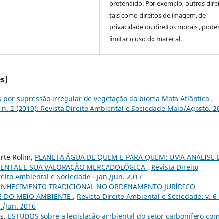
pretendido. Por exemplo, outros direi
tais como direitos de imagem, de
privacidade ou direitos morais , pod
limitar o uso do material.
s)
 por supressão irregular de vegetação do bioma Mata Atlântica
,
9 n. 2 (2019): Revista Direito Ambiental e Sociedade Maio/Agosto. 2
arte Rolim,
PLANETA ÁGUA DE QUEM E PARA QUEM: UMA ANÁLISE 
ENTAL E SUA VALORAÇÃO MERCADOLÓGICA
,
Revista Direito
reito Ambiental e Sociedade - Jan./Jun. 2017
ONHECIMENTO TRADICIONAL NO ORDENAMENTO JURÍDICO
E DO MEIO AMBIENTE
,
Revista Direito Ambiental e Sociedade: v. 6 
./Jun. 2016
as,
ESTUDOS sobre a legislação ambiental do setor carbonífero co