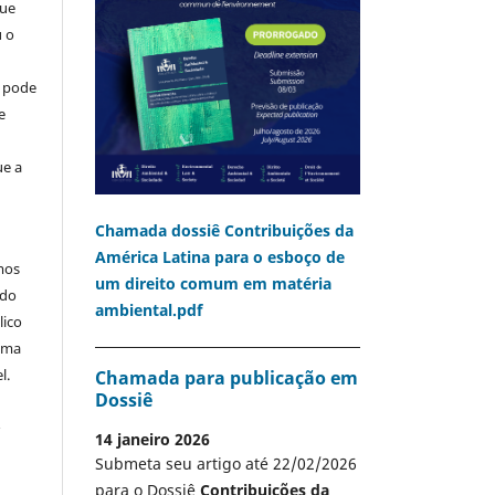
que
u o
o pode
e
ue a
Chamada dossiê Contribuições da
América Latina para o esboço de
mos
um direito comum em matéria
 do
ambiental.pdf
lico
 uma
l.
Chamada para publicação em
Dossiê
A
14 janeiro 2026
Submeta seu artigo até 22/02/2026
para o Dossiê
Contribuições da