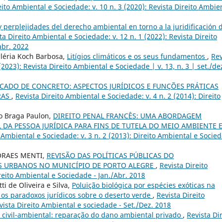
eito Ambiental e Sociedade: v. 10 n. 3 (2020): Revista Direito Ambie
y perplejidades del derecho ambiental en torno a la juridificación 
ta Direito Ambiental e Sociedade: v. 12 n. 1 (2022): Revista Direito
abr. 2022
aléria Koch Barbosa,
Litígios climáticos e os seus fundamentos
,
Rev
(2023): Revista Direito Ambiental e Sociedade | v. 13, n. 3 | set./de
CADO DE CONCRETO: ASPECTOS JURÍDICOS E FUNÇÕES PRÁTICAS
RAS
,
Revista Direito Ambiental e Sociedade: v. 4 n. 2 (2014): Direito
io Braga Paulon,
DIREITO PENAL FRANCÊS: UMA ABORDAGEM
 DA PESSOA JURÍDICA PARA FINS DE TUTELA DO MEIO AMBIENTE E
 Ambiental e Sociedade: v. 3 n. 2 (2013): Direito Ambiental e Socie
ORAES MENTI,
REVISÃO DAS POLÍTICAS PÚBLICAS DO
S URBANOS NO MUNICÍPIO DE PORTO ALEGRE
,
Revista Direito
ireito Ambiental e Sociedade - Jan./Abr. 2018
ti de Oliveira e Silva,
Poluição biológica por espécies exóticas na
o os paradoxos jurídicos sobre o deserto verde
,
Revista Direito
vista Direito Ambiental e sociedade - Set./Dez. 2018
 civil-ambiental: reparação do dano ambiental privado
,
Revista Di