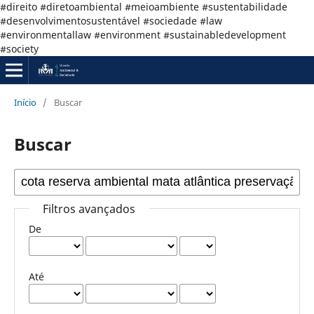
#direito #diretoambiental #meioambiente #sustentabilidade
#desenvolvimentosustentável #sociedade #law
#environmentallaw #environment #sustainabledevelopment
#society
Início
/
Buscar
Buscar
Filtros avançados
De
Até