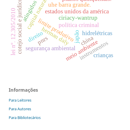
capital natural
cotejo social e jurídico
atingidos
uhe barra grande.
lei nº. 12.305/2010
estados unidos da américa
ciriacy-wantrup
limite produtivo
política criminal
herman daly
direito
hidrelétricas
japão
china
pnrs
meio ambiente
instrumentos
segurança ambiental
crianças
Informações
Para Leitores
Para Autores
Para Bibliotecários