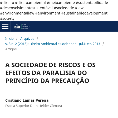
#direito #diretoambiental #meioambiente #sustentabilidade
#desenvolvimentosustentável #sociedade #law
#environmentallaw #environment #sustainabledevelopment
#society
Início
/
Arquivos
/
v. 3 n. 2 (2013): Direito Ambiental e Sociedade - Jul./Dez. 2013
/
Artigos
A SOCIEDADE DE RISCOS E OS
EFEITOS DA PARALISIA DO
PRINCÍPIO DA PRECAUÇÃO
Cristiano Lamas Pereira
Escola Superior Dom Helder Câmara