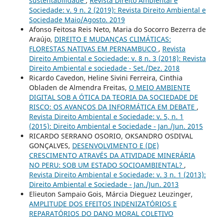
sustentabilidade
,
Revista Direito Ambiental e
Sociedade: v. 9 n. 2 (2019): Revista Direito Ambiental e
Sociedade Maio/Agosto. 2019
Afonso Feitosa Reis Neto, Maria do Socorro Bezerra de
Araújo,
DIREITO E MUDANÇAS CLIMÁTICAS:
FLORESTAS NATIVAS EM PERNAMBUCO
,
Revista
Direito Ambiental e Sociedade: v. 8 n. 3 (2018): Revista
Direito Ambiental e sociedade - Set./Dez. 2018
Ricardo Cavedon, Heline Sivini Ferreira, Cinthia
Obladen de Almendra Freitas,
O MEIO AMBIENTE
DIGITAL SOB A ÓTICA DA TEORIA DA SOCIEDADE DE
RISCO: OS AVANÇOS DA INFORMÁTICA EM DEBATE
,
Revista Direito Ambiental e Sociedade: v. 5, n. 1
(2015): Direito Ambiental e Sociedade - Jan./Jun. 2015
RICARDO SERRANO OSORIO, OKSANDRO OSDIVAL
GONÇALVES,
DESENVOLVIMENTO E (DE)
CRESCIMENTO ATRAVÉS DA ATIVIDADE MINERÁRIA
NO PERU: SOB UM ESTADO SOCIOAMBIENTAL?
,
Revista Direito Ambiental e Sociedade: v. 3 n. 1 (2013):
Direito Ambiental e Sociedade - Jan./Jun. 2013
Elieuton Sampaio Gois, Márcia Dieguez Leuzinger,
AMPLITUDE DOS EFEITOS INDENIZATÓRIOS E
REPARATÓRIOS DO DANO MORAL COLETIVO