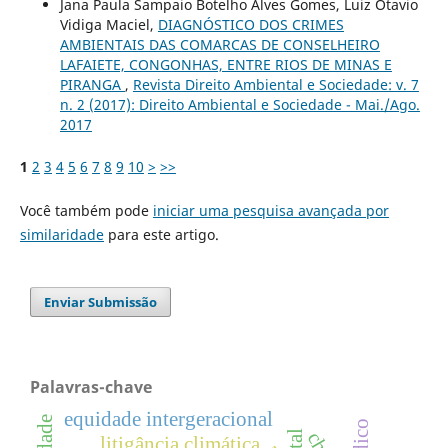
Jana Paula Sampaio Botelho Alves Gomes, Luiz Otavio
Vidiga Maciel,
DIAGNÓSTICO DOS CRIMES
AMBIENTAIS DAS COMARCAS DE CONSELHEIRO
LAFAIETE, CONGONHAS, ENTRE RIOS DE MINAS E
PIRANGA
,
Revista Direito Ambiental e Sociedade: v. 7
n. 2 (2017): Direito Ambiental e Sociedade - Mai./Ago.
2017
1
2
3
4
5
6
7
8
9
10
>
>>
Você também pode
iniciar uma pesquisa avançada por
similaridade
para este artigo.
Enviar Submissão
Palavras-chave
equidade intergeracional
litigância climática