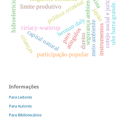
hidroeletricidade
cotejo social e jurídico
segurança ambiental
china
política criminal
uhe barra grande.
limite produtivo
japão
herman daly
meio ambiente
instrumentos
ciriacy-wantrup
atingidos
capital natural
pnrs
direito
crianças
participação popular
Informações
Para Leitores
Para Autores
Para Bibliotecários