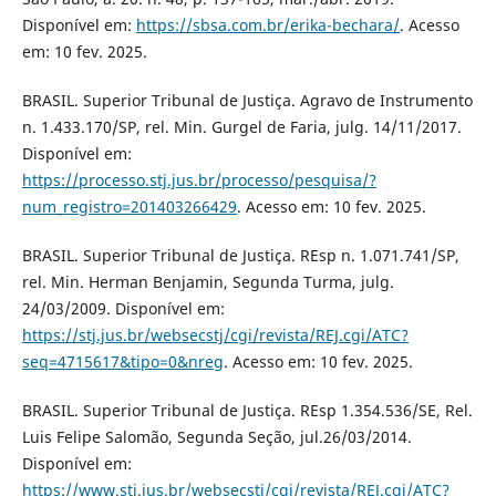
Disponível em:
https://sbsa.com.br/erika-bechara/
. Acesso
em: 10 fev. 2025.
BRASIL. Superior Tribunal de Justiça. Agravo de Instrumento
n. 1.433.170/SP, rel. Min. Gurgel de Faria, julg. 14/11/2017.
Disponível em:
https://processo.stj.jus.br/processo/pesquisa/?
num_registro=201403266429
. Acesso em: 10 fev. 2025.
BRASIL. Superior Tribunal de Justiça. REsp n. 1.071.741/SP,
rel. Min. Herman Benjamin, Segunda Turma, julg.
24/03/2009. Disponível em:
https://stj.jus.br/websecstj/cgi/revista/REJ.cgi/ATC?
seq=4715617&tipo=0&nreg
. Acesso em: 10 fev. 2025.
BRASIL. Superior Tribunal de Justiça. REsp 1.354.536/SE, Rel.
Luis Felipe Salomão, Segunda Seção, jul.26/03/2014.
Disponível em:
https://www.stj.jus.br/websecstj/cgi/revista/REJ.cgi/ATC?