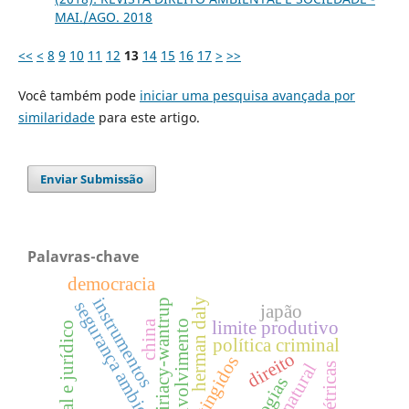
MAI./AGO. 2018
<<
<
8
9
10
11
12
13
14
15
16
17
>
>>
Você também pode
iniciar uma pesquisa avançada por
similaridade
para este artigo.
Enviar Submissão
Palavras-chave
democracia
instrumentos
herman daly
ciriacy-wantrup
segurança ambiental
japão
limite produtivo
china
desenvolvimento
cotejo social e jurídico
política criminal
direito
atingidos
hidrelétricas