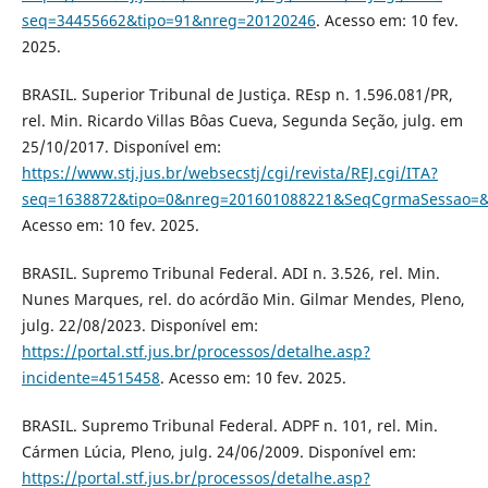
seq=34455662&tipo=91&nreg=20120246
. Acesso em: 10 fev.
2025.
BRASIL. Superior Tribunal de Justiça. REsp n. 1.596.081/PR,
rel. Min. Ricardo Villas Bôas Cueva, Segunda Seção, julg. em
25/10/2017. Disponível em:
https://www.stj.jus.br/websecstj/cgi/revista/REJ.cgi/ITA?
seq=1638872&tipo=0&nreg=201601088221&SeqCgrmaSessao=&C
Acesso em: 10 fev. 2025.
BRASIL. Supremo Tribunal Federal. ADI n. 3.526, rel. Min.
Nunes Marques, rel. do acórdão Min. Gilmar Mendes, Pleno,
julg. 22/08/2023. Disponível em:
https://portal.stf.jus.br/processos/detalhe.asp?
incidente=4515458
. Acesso em: 10 fev. 2025.
BRASIL. Supremo Tribunal Federal. ADPF n. 101, rel. Min.
Cármen Lúcia, Pleno, julg. 24/06/2009. Disponível em:
https://portal.stf.jus.br/processos/detalhe.asp?