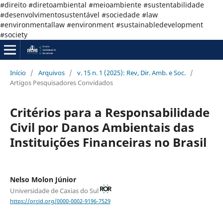
#direito #diretoambiental #meioambiente #sustentabilidade
#desenvolvimentosustentável #sociedade #law
#environmentallaw #environment #sustainabledevelopment
#society
Início
/
Arquivos
/
v. 15 n. 1 (2025): Rev, Dir. Amb. e Soc.
/
Artigos Pesquisadores Convidados
Critérios para a Responsabilidade
Civil por Danos Ambientais das
Instituições Financeiras no Brasil
Nelso Molon Júnior
Universidade de Caxias do Sul
https://orcid.org/0000-0002-9196-7529