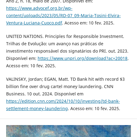
Ano 2, n. 18, maio de 2007. Disponível em:
https://www.advocef.org.br/wp-
content/uploads/2023/05/RD-07_09-Maria-Tosini-Elvira-
Ventura-Luciana-Cuoco.pdf
. Acesso em: 10 fev. 2025.
UNITED NATIONS. Principles for Responsible Investment.
Trilhas de Evolução: um avanço nas práticas de
investimento responsável dos signatários do PRI. out. 2023.
Disponível em:
https://www.unpri.org/download?ac=20018
.
Acesso em: 10 fev. 2025.
VALINSKY, Jordan; EGAN, Matt. TD Bank hit with record $3
billion fine over drug cartel money laundering. CNN
Business. 10 out. 2024. Disponível em
https://edition.cnn.com/2024/10/10/investing/td-bank-
settlement-money-laundering
. Acesso em: 10 fev. 2025.