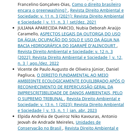
Francelino Gonçalves-Dias,
Como o direito brasileiro
encara o greenwashing?
,
Revista Direito Ambiental e
Sociedade: v. 11 n. 3 (2021): Revista Direito Ambiental
e Sociedade | v. 11, n. 3 | set/dez. 2021
JULIANA APARECIDA PARCIO, Nubia Deborah Araújo
Caramello,
ASPECTOS LEGAIS DA OUTORGA DO USO
DA ÁGUA: OCUPAÇÃO DO SOLO E USO DA ÁGUA NA
BACIA HIDROGRÁFICA DO IGARAPÉ D’ALINCOURT
,
Revista Direito Ambiental e Sociedade: v. 12 n. 3
(2022): Revista Direito Ambiental e Sociedade | v. 12,
n. 3 | ago./dez. 2022
Vicente de Paulo Augusto de Oliveira Júnior, Daniel
Pagliuca,
O DIREITO FUNDAMENTAL AO MEIO
AMBIE0NTE ECOLOGICAMENTE EQUILIBRADO APÓS O
RECONHECIMENTO DE REPERCUSSÃO GERAL DA
IMPRESCRITIBILIDADE DE DANOS AMBIENTAIS, PELO
O SUPREMO TRIBUNAL
,
Revista Direito Ambiental e
Sociedade: v. 13 n. 1 (2023): Revista Direito Ambiental
e Sociedade | v. 13, n. 1 | jan. abr. 2023
Elpida Andréia de Queiroz Niko Kavouras, Antonio
Jeovah de Andrade Meireles,
Unidades de
Conservação no Brasil
,
Revista Direito Ambiental e