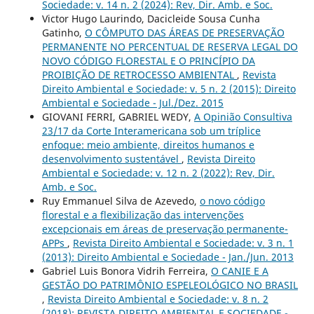
Sociedade: v. 14 n. 2 (2024): Rev, Dir. Amb. e Soc.
Victor Hugo Laurindo, Dacicleide Sousa Cunha
Gatinho,
O CÔMPUTO DAS ÁREAS DE PRESERVAÇÃO
PERMANENTE NO PERCENTUAL DE RESERVA LEGAL DO
NOVO CÓDIGO FLORESTAL E O PRINCÍPIO DA
PROIBIÇÃO DE RETROCESSO AMBIENTAL
,
Revista
Direito Ambiental e Sociedade: v. 5 n. 2 (2015): Direito
Ambiental e Sociedade - Jul./Dez. 2015
GIOVANI FERRI, GABRIEL WEDY,
A Opinião Consultiva
23/17 da Corte Interamericana sob um tríplice
enfoque: meio ambiente, direitos humanos e
desenvolvimento sustentável
,
Revista Direito
Ambiental e Sociedade: v. 12 n. 2 (2022): Rev, Dir.
Amb. e Soc.
Ruy Emmanuel Silva de Azevedo,
o novo código
florestal e a flexibilização das intervenções
excepcionais em áreas de preservação permanente-
APPs
,
Revista Direito Ambiental e Sociedade: v. 3 n. 1
(2013): Direito Ambiental e Sociedade - Jan./Jun. 2013
Gabriel Luis Bonora Vidrih Ferreira,
O CANIE E A
GESTÃO DO PATRIMÔNIO ESPELEOLÓGICO NO BRASIL
,
Revista Direito Ambiental e Sociedade: v. 8 n. 2
(2018): REVISTA DIREITO AMBIENTAL E SOCIEDADE -