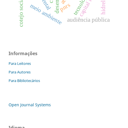
capital natural
tecnologias
pnrs
meio ambiente
audiência pública
Informações
Para Leitores
Para Autores
Para Bibliotecários
Open Journal Systems
Idioma