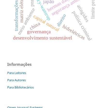
limite produtivo
ciriacy-wantrup
segurança ambiental
matriz elétrica
herman daly
pnrs
japão
transformações
atingidos
meio ambiente
política criminal
direito
capital natural
china
hidrelétricas
governança
desenvolvimento sustentável
Informações
Para Leitores
Para Autores
Para Bibliotecários
Open Journal Systems