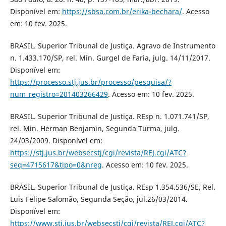
Disponível em:
https://sbsa.com.br/erika-bechara/
. Acesso
em: 10 fev. 2025.
BRASIL. Superior Tribunal de Justiça. Agravo de Instrumento
n. 1.433.170/SP, rel. Min. Gurgel de Faria, julg. 14/11/2017.
Disponível em:
https://processo.stj.jus.br/processo/pesquisa/?
num_registro=201403266429
. Acesso em: 10 fev. 2025.
BRASIL. Superior Tribunal de Justiça. REsp n. 1.071.741/SP,
rel. Min. Herman Benjamin, Segunda Turma, julg.
24/03/2009. Disponível em:
https://stj.jus.br/websecstj/cgi/revista/REJ.cgi/ATC?
seq=4715617&tipo=0&nreg
. Acesso em: 10 fev. 2025.
BRASIL. Superior Tribunal de Justiça. REsp 1.354.536/SE, Rel.
Luis Felipe Salomão, Segunda Seção, jul.26/03/2014.
Disponível em:
https://www.stj.jus.br/websecstj/cgi/revista/REJ.cgi/ATC?