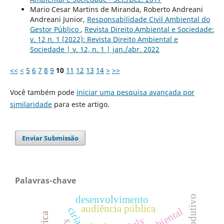
Mario Cesar Martins de Miranda, Roberto Andreani
Andreani Junior,
Responsabilidade Civil Ambiental do
Gestor Público
,
Revista Direito Ambiental e Sociedade:
v. 12 n. 1 (2022): Revista Direito Ambiental e
Sociedade | v. 12, n. 1 | jan./abr. 2022
<<
<
5
6
7
8
9
10
11
12
13
14
>
>>
Você também pode
iniciar uma pesquisa avançada por
similaridade
para este artigo.
Enviar Submissão
Palavras-chave
desenvolvimento
audiência pública