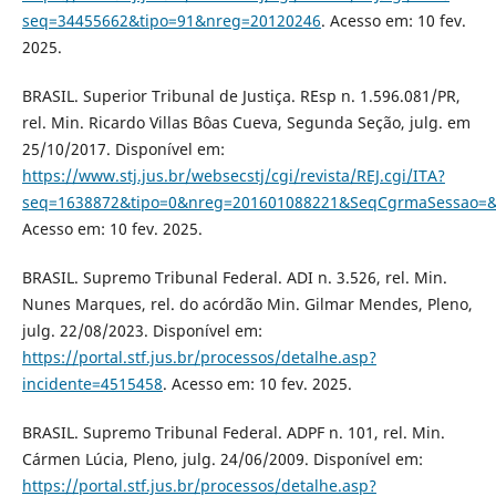
seq=34455662&tipo=91&nreg=20120246
. Acesso em: 10 fev.
2025.
BRASIL. Superior Tribunal de Justiça. REsp n. 1.596.081/PR,
rel. Min. Ricardo Villas Bôas Cueva, Segunda Seção, julg. em
25/10/2017. Disponível em:
https://www.stj.jus.br/websecstj/cgi/revista/REJ.cgi/ITA?
seq=1638872&tipo=0&nreg=201601088221&SeqCgrmaSessao=&C
Acesso em: 10 fev. 2025.
BRASIL. Supremo Tribunal Federal. ADI n. 3.526, rel. Min.
Nunes Marques, rel. do acórdão Min. Gilmar Mendes, Pleno,
julg. 22/08/2023. Disponível em:
https://portal.stf.jus.br/processos/detalhe.asp?
incidente=4515458
. Acesso em: 10 fev. 2025.
BRASIL. Supremo Tribunal Federal. ADPF n. 101, rel. Min.
Cármen Lúcia, Pleno, julg. 24/06/2009. Disponível em:
https://portal.stf.jus.br/processos/detalhe.asp?