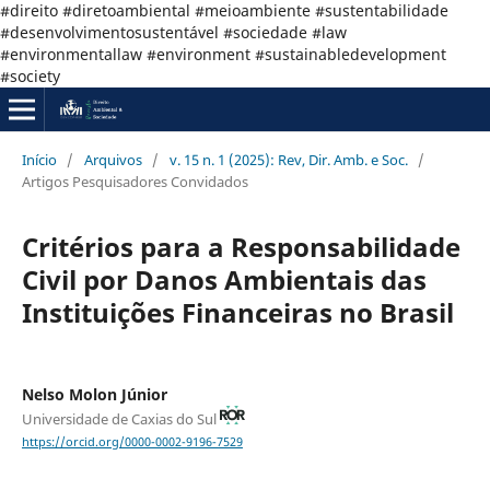
#direito #diretoambiental #meioambiente #sustentabilidade
#desenvolvimentosustentável #sociedade #law
#environmentallaw #environment #sustainabledevelopment
#society
Início
/
Arquivos
/
v. 15 n. 1 (2025): Rev, Dir. Amb. e Soc.
/
Artigos Pesquisadores Convidados
Critérios para a Responsabilidade
Civil por Danos Ambientais das
Instituições Financeiras no Brasil
Nelso Molon Júnior
Universidade de Caxias do Sul
https://orcid.org/0000-0002-9196-7529