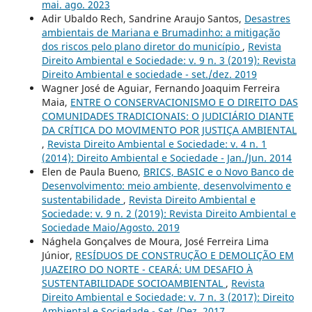
mai. ago. 2023
Adir Ubaldo Rech, Sandrine Araujo Santos,
Desastres
ambientais de Mariana e Brumadinho: a mitigação
dos riscos pelo plano diretor do município
,
Revista
Direito Ambiental e Sociedade: v. 9 n. 3 (2019): Revista
Direito Ambiental e sociedade - set./dez. 2019
Wagner José de Aguiar, Fernando Joaquim Ferreira
Maia,
ENTRE O CONSERVACIONISMO E O DIREITO DAS
COMUNIDADES TRADICIONAIS: O JUDICIÁRIO DIANTE
DA CRÍTICA DO MOVIMENTO POR JUSTIÇA AMBIENTAL
,
Revista Direito Ambiental e Sociedade: v. 4 n. 1
(2014): Direito Ambiental e Sociedade - Jan./Jun. 2014
Elen de Paula Bueno,
BRICS, BASIC e o Novo Banco de
Desenvolvimento: meio ambiente, desenvolvimento e
sustentabilidade
,
Revista Direito Ambiental e
Sociedade: v. 9 n. 2 (2019): Revista Direito Ambiental e
Sociedade Maio/Agosto. 2019
Nághela Gonçalves de Moura, José Ferreira Lima
Júnior,
RESÍDUOS DE CONSTRUÇÃO E DEMOLIÇÃO EM
JUAZEIRO DO NORTE - CEARÁ: UM DESAFIO À
SUSTENTABILIDADE SOCIOAMBIENTAL
,
Revista
Direito Ambiental e Sociedade: v. 7 n. 3 (2017): Direito
Ambiental e Sociedade - Set./Dez. 2017