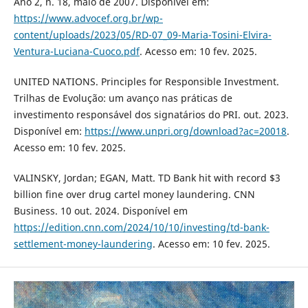
Ano 2, n. 18, maio de 2007. Disponível em:
https://www.advocef.org.br/wp-
content/uploads/2023/05/RD-07_09-Maria-Tosini-Elvira-
Ventura-Luciana-Cuoco.pdf
. Acesso em: 10 fev. 2025.
UNITED NATIONS. Principles for Responsible Investment.
Trilhas de Evolução: um avanço nas práticas de
investimento responsável dos signatários do PRI. out. 2023.
Disponível em:
https://www.unpri.org/download?ac=20018
.
Acesso em: 10 fev. 2025.
VALINSKY, Jordan; EGAN, Matt. TD Bank hit with record $3
billion fine over drug cartel money laundering. CNN
Business. 10 out. 2024. Disponível em
https://edition.cnn.com/2024/10/10/investing/td-bank-
settlement-money-laundering
. Acesso em: 10 fev. 2025.