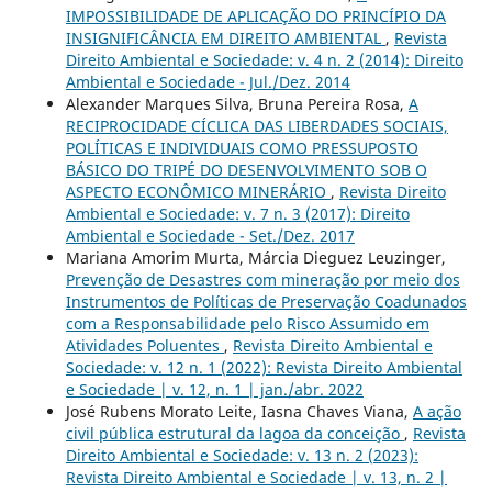
IMPOSSIBILIDADE DE APLICAÇÃO DO PRINCÍPIO DA
INSIGNIFICÂNCIA EM DIREITO AMBIENTAL
,
Revista
Direito Ambiental e Sociedade: v. 4 n. 2 (2014): Direito
Ambiental e Sociedade - Jul./Dez. 2014
Alexander Marques Silva, Bruna Pereira Rosa,
A
RECIPROCIDADE CÍCLICA DAS LIBERDADES SOCIAIS,
POLÍTICAS E INDIVIDUAIS COMO PRESSUPOSTO
BÁSICO DO TRIPÉ DO DESENVOLVIMENTO SOB O
ASPECTO ECONÔMICO MINERÁRIO
,
Revista Direito
Ambiental e Sociedade: v. 7 n. 3 (2017): Direito
Ambiental e Sociedade - Set./Dez. 2017
Mariana Amorim Murta, Márcia Dieguez Leuzinger,
Prevenção de Desastres com mineração por meio dos
Instrumentos de Políticas de Preservação Coadunados
com a Responsabilidade pelo Risco Assumido em
Atividades Poluentes
,
Revista Direito Ambiental e
Sociedade: v. 12 n. 1 (2022): Revista Direito Ambiental
e Sociedade | v. 12, n. 1 | jan./abr. 2022
José Rubens Morato Leite, Iasna Chaves Viana,
A ação
civil pública estrutural da lagoa da conceição
,
Revista
Direito Ambiental e Sociedade: v. 13 n. 2 (2023):
Revista Direito Ambiental e Sociedade | v. 13, n. 2 |