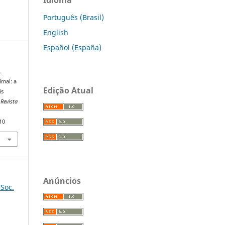
Português (Brasil)
English
Español (España)
.
imal: a
Edição Atual
is
.
Revista
10
Anúncios
 Soc.