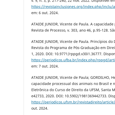
v. 9, n. 3, p. 217-240, 22 nov. 2022. Disponível e
https://revistainclusiones.org/index.php/inclu/a
em: 6 out. 2024.
ATAIDE JUNIOR, Vicente de Paula. A capacidade 
Revista de Processo, v. 303, ano 46, p.95-128. Sã
ATAIDE JUNIOR, Vicente de Paula. Princípios do D
Revista do Programa de Pós-Graduação em Direito
1, 2020. DOI: 10.9771/rppgd.v30i1.36777. Dispon
https://periodicos.ufba.br/index.php/rppgd/art
em: 7 out. 2024.
ATAIDE JUNIOR, Vicente de Paula; GORDILHO, He
capacidade processual dos animais no Brasil e n
Eletrônica do Curso de Direito da UFSM, Santa Mar
e42733, 2020. DOI: 10.5902/1981369442733. Dis
https://periodicos.ufsm.br/revistadireito/articl
out. 2024.