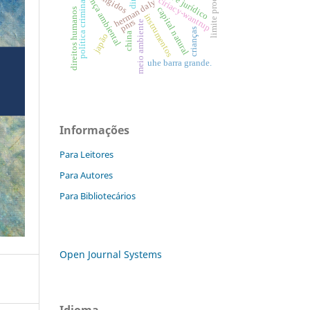
segurança ambiental
limite produtivo
atingidos
ciriacy-wantrup
política criminal
herman daly
capital natural
direitos humanos
instrumentos
pnrs
meio ambiente
crianças
china
japão
uhe barra grande.
Informações
Para Leitores
Para Autores
Para Bibliotecários
Open Journal Systems
Idioma