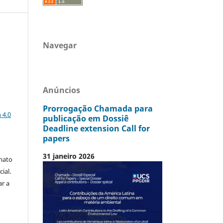
Navegar
Anúncios
a
Prorrogação Chamada para
 4.0
publicação em Dossiê
Deadline extension Call for
papers
o
31 janeiro 2026
mato
ial.
ar a