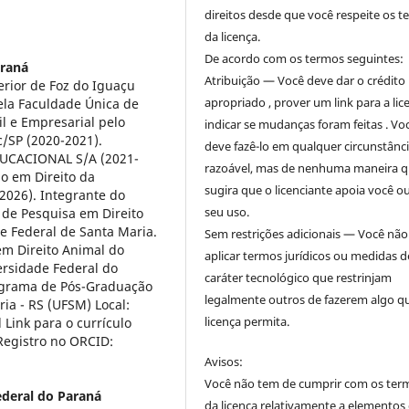
direitos desde que você respeite os 
da licença.
De acordo com os termos seguintes:
araná
Atribuição — Você deve dar o crédito
rior de Foz do Iguaçu
apropriado , prover um link para a lic
pela Faculdade Única de
il e Empresarial pelo
indicar se mudanças foram feitas . Vo
c/SP (2020-2021).
deve fazê-lo em qualquer circunstânc
DUCACIONAL S/A (2021-
razoável, mas de nenhuma maneira 
o em Direito da
sugira que o licenciante apoia você o
2026). Integrante do
seu uso.
de Pesquisa em Direito
 Federal de Santa Maria.
Sem restrições adicionais — Você nã
em Direito Animal do
aplicar termos jurídicos ou medidas d
rsidade Federal do
caráter tecnológico que restrinjam
rograma de Pós-Graduação
legalmente outros de fazerem algo q
ia - RS (UFSM) Local:
licença permita.
 Link para o currículo
Registro no ORCID:
Avisos:
Você não tem de cumprir com os ter
ederal do Paraná
da licença relativamente a elementos