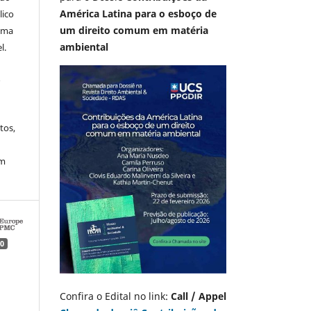
América Latina para o esboço de
lico
um direito comum em matéria
 uma
ambiental
l.
A
tos,
em
0
Confira o Edital no link:
Call / Appel