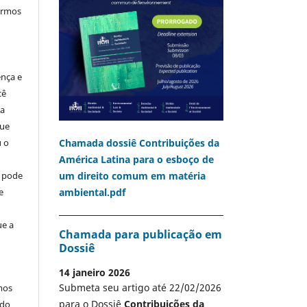
termos
ença e
cê
ia
que
Chamada dossiê Contribuições da
u o
América Latina para o esboço de
um direito comum em matéria
o pode
ambiental.pdf
e
ue a
Chamada para publicação em
Dossiê
14 janeiro 2026
Submeta seu artigo até 22/02/2026
mos
para o Dossiê
Contribuições da
 do