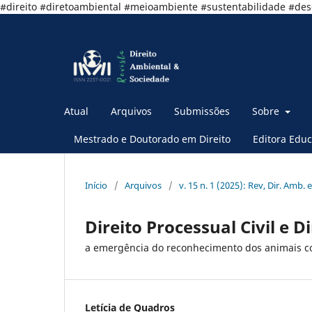
#direito #diretoambiental #meioambiente #sustentabilidade #de
Atual
Arquivos
Submissões
Sobre
Mestrado e Doutorado em Direito
Editora Educ
Início
/
Arquivos
/
v. 15 n. 1 (2025): Rev, Dir. Amb. e
Direito Processual Civil e D
a emergência do reconhecimento dos animais co
Letícia de Quadros