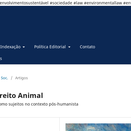
senvolvimentosustentável #sociedade #law #environmentallaw #e
Indexação
Política Editorial
Contato
s
 Soc.
/
Artigos
ireito Animal
mo sujeitos no contexto pós-humanista