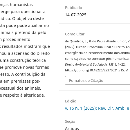
renças humanistas
Publicado
erge para questionar a
14-07-2025
ídico. O objetivo deste
ta pode pode auxiliar no
nimais pretendida pelo
Como Citar
om procedimento
de Quadros, L., & de Paula Ataíde Junior, V
s resultados mostram que
(2025). Direito Processual Civil e Direito An
nou a ascensão do Direito
emergência do reconhecimento dos anima
como sujeitos no contexto pós-humanista
 uma construção teórica
Direito Ambiental E Sociedade
,
15
(1), 1–22.
que promove novas formas
https://doi.org/10.18226/22370021.v15.n1.
cesso. A contribuição da
Fomatos de Citação
da em premissas pós-
ocessual dos animais,
 respeito à alteridade,
Edição
v. 15 n. 1 (2025): Rev, Dir. Amb. e
Seção
Artigos