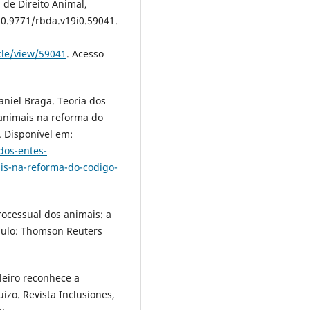
 de Direito Animal,
 10.9771/rbda.v19i0.59041.
cle/view/59041
. Acesso
niel Braga. Teoria dos
 animais na reforma do
4. Disponível em:
dos-entes-
is-na-reforma-do-codigo-
ocessual dos animais: a
Paulo: Thomson Reuters
leiro reconhece a
zo. Revista Inclusiones,