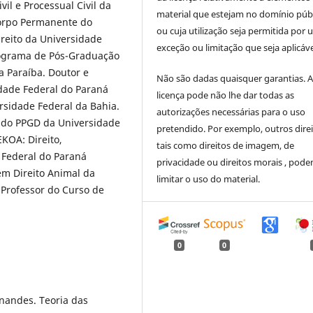
il e Processual Civil da
material que estejam no domínio púb
Corpo Permanente do
ou cuja utilização seja permitida por
reito da Universidade
exceção ou limitação que seja aplicáve
rograma de Pós-Graduação
a Paraíba. Doutor e
Não são dadas quaisquer garantias. 
idade Federal do Paraná
licença pode não lhe dar todas as
rsidade Federal da Bahia.
autorizações necessárias para o uso
l do PPGD da Universidade
pretendido. Por exemplo, outros direi
KOA: Direito,
tais como direitos de imagem, de
 Federal do Paraná
privacidade ou direitos morais , pod
m Direito Animal da
limitar o uso do material.
 Professor do Curso de
0
0
rnandes. Teoria das