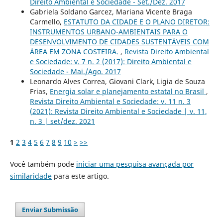
Direito Ambiental e Sociedade - Set./Dez. 2017
Gabriela Soldano Garcez, Mariana Vicente Braga
Carmello,
ESTATUTO DA CIDADE E O PLANO DIRETOR:
INSTRUMENTOS URBANO-AMBIENTAIS PARA O
DESENVOLVIMENTO DE CIDADES SUSTENTÁVEIS COM
ÁREA EM ZONA COSTEIRA.
,
Revista Direito Ambiental
e Sociedade: v. 7 n. 2 (2017): Direito Ambiental e
Sociedade - Mai./Ago. 2017
Leonardo Alves Correa, Giovani Clark, Ligia de Souza
Frias,
Energia solar e planejamento estatal no Brasil
,
Revista Direito Ambiental e Sociedade: v. 11 n. 3
(2021): Revista Direito Ambiental e Sociedade | v. 11,
n. 3 | set/dez. 2021
1
2
3
4
5
6
7
8
9
10
>
>>
Você também pode
iniciar uma pesquisa avançada por
similaridade
para este artigo.
Enviar Submissão