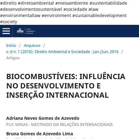
#direito #diretoambiental #meioambiente #sustentabilidade
#desenvolvimentosustentável #sociedade #law
#environmentallaw #environment #sustainabledevelopment
#society
Início
/
Arquivos
/
v. 6 n. 1 (2016): Direito Ambiental e Sociedade - Jan./Jun. 2016
/
Artigos
BIOCOMBUSTÍVEIS: INFLUÊNCIA
NO DESENVOLVIMENTO E
INSERÇÃO INTERNACIONAL
Adriana Neves Gomes de Azevedo
PUC MINAS - MESTRADO EM RELAÇÕES INTERNACIONAIS
Bruna Gomes de Azevedo Lima